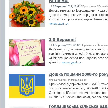
Вiiтаємо!
8 Березня 2012, 13:44
/
Привітання
/
Баланів
Дорогі, милі жінки Бершадщини! Рада с
здоров’я, благополуччя і радості, терпі
всміхалось при кожній годині. Тепла і по
читати далі ...»
З 8 Березня!
4 Березня 2011, 09:00
/
Привітання
/
Баланів
Любі жінки! Дозвольте привітати вас із
терпінні тримається світ. У буднях сьо
жінок працює серед нас. Здавна повелос
дітей і...
читати далі ...»
Дошка пошани 2008-го рок
Дошка пошани за минулі роки
Промислові підприємства: - ВАТ «Птах
профспілкового комітету КОВАЛЕНКО А
Олександр В’ячеславович, голова проф
КОЗІЙЧУК Василь Іванович, голова про
Голдашівська сільська рад