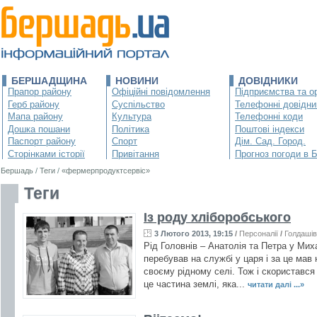
БЕРШАДЩИНА
НОВИНИ
ДОВІДНИКИ
Прапор району
Офіційні повідомлення
Підприємства та ор
Герб району
Суспільство
Телефонні довідни
Мапа району
Культура
Телефонні коди
Дошка пошани
Політика
Поштові індекси
Паспорт району
Спорт
Дім. Сад. Город.
Сторінками історії
Привітання
Прогноз погоди в 
Бершадь
/
Теги
/
«фермерпродуктсервіс»
Теги
Із роду хліборобського
3 Лютого 2013, 19:15
/
Персоналії
/
Голдашів
Рід Головнів – Анатолія та Петра у Мих
перебував на службі у царя і за це мав 
своєму рідному селі. Тож і скористався
це частина землі, яка...
читати далі ...»