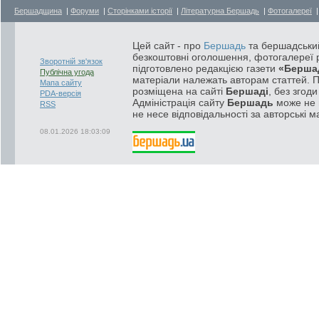
Бершадщина
|
Форуми
|
Сторінками історії
|
Літературна Бершадь
|
Фотогалереї
Цей сайт - про
Бершадь
та бершадський
безкоштовні оголошення, фотогалереї р
Зворотній зв'язок
підготовлено редакцією газети
«Берша
Публічна угода
матеріали належать авторам статтей. 
Мапа сайту
розміщена на сайті
Бершаді
, без згод
PDA-версія
Адміністрація сайту
Бершадь
може не п
RSS
не несе відповідальності за авторські м
08.01.2026 18:03:09