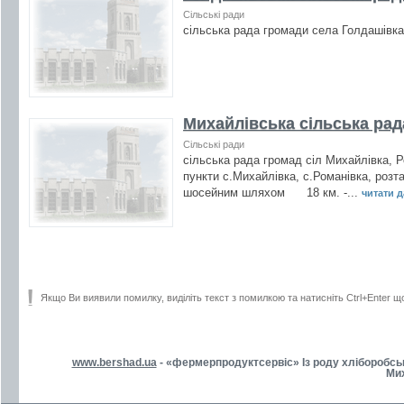
Сільські ради
сільська рада громади села Голдашівк
Михайлівська сільська рад
Сільські ради
сільська рада громад сіл Михайлівка, 
пункти с.Михайлівка, с.Романівка, роз
шосейним шляхом 18 км. -...
читати да
Якщо Ви виявили помилку, виділіть текст з помилкою та натисніть Ctrl+Enter щ
www.bershad.ua
- «фермерпродуктсервіс» Із роду хліборобськ
Мих