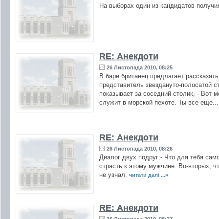
На выборах один из кандидатов получил
RE: Анекдоти
26 Листопада 2010, 08:25
В баре британец предлагает рассказат
представитель звездануто-полосатой стр
показывает за соседний столик, - Вот 
служит в морской пехоте. Ты все еще..
RE: Анекдоти
26 Листопада 2010, 08:26
Диалог двух подруг:- Что для тебя сам
страсть к этому мужчине. Во-вторых, ч
не узнал.
читати далі ...»
RE: Анекдоти