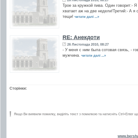
26 Листопада 2010, 08:27
Трое за кружкой пива. Один говорит:- 
хватает аж на две недели!Третий:- А я 
тещи!
читати далі ...»
RE: Анекдоти
26 Листопада 2010, 08:27
- У меня с ним была сотовая связь, - 
мужчина.
читати далі ...»
Сторінки:
Якщо Ви виявили помилку, виділіть текст з помилкою та натисніть Ctrl+Enter щ
www.bersh