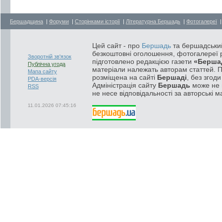
Бершадщина
|
Форуми
|
Сторінками історії
|
Літературна Бершадь
|
Фотогалереї
Цей сайт - про
Бершадь
та бершадський
безкоштовні оголошення, фотогалереї р
Зворотній зв'язок
підготовлено редакцією газети
«Берша
Публічна угода
матеріали належать авторам статтей. 
Мапа сайту
розміщена на сайті
Бершаді
, без згод
PDA-версія
Адміністрація сайту
Бершадь
може не п
RSS
не несе відповідальності за авторські м
11.01.2026 07:45:16