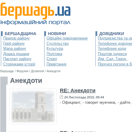
БЕРШАДЩИНА
НОВИНИ
ДОВІДНИКИ
Прапор району
Офіційні повідомлення
Підприємства та ор
Герб району
Суспільство
Телефонні довідни
Мапа району
Культура
Телефонні коди
Дошка пошани
Політика
Поштові індекси
Паспорт району
Спорт
Дім. Сад. Город.
Сторінками історії
Привітання
Прогноз погоди в 
Бершадь
/
Форуми
/
Дозвілля
/
Анекдоти
Анекдоти
RE: Анекдоти
24 Листопада 2010, 09:44
- Официант, - говорит мужчина, - дайте