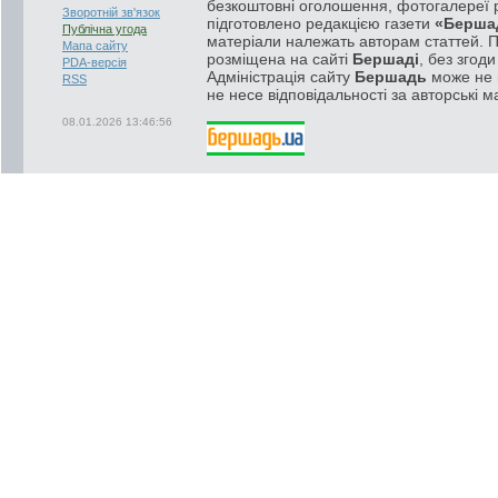
безкоштовні оголошення, фотогалереї р
Зворотній зв'язок
підготовлено редакцією газети
«Берша
Публічна угода
матеріали належать авторам статтей. 
Мапа сайту
розміщена на сайті
Бершаді
, без згод
PDA-версія
Адміністрація сайту
Бершадь
може не п
RSS
не несе відповідальності за авторські м
08.01.2026 13:46:56