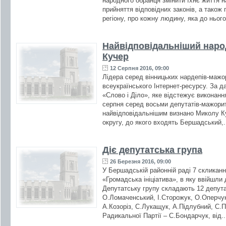
народного обранця змінити їхнє життя
прийняття відповідних законів, а також
регіону, про кожну людину, яка до нього
Найвідповідальніший наро
Кучер
12 Серпня 2016, 09:00
Лідера серед вінницьких нардепів-мажо
всеукраїнського Інтернет-ресурсу. За д
«Слово і Діло», яке відстежує виконання
серпня серед восьми депутатів-мажорит
найвідповідальнішим визнано Миколу Ку
округу, до якого входять Бершадський,.
Діє депутатська група
26 Березня 2016, 09:00
У Бершадській районній раді 7 скликан
«Громадська ініціатива», в яку ввійшли 
Депутатську групу складають 12 депута
О.Ломаченський, І.Сторожук, О.Оперчук
А.Козоріз, С.Лукащук, А.Підлубний, С.
Радикальної Партії – С.Бондарчук, від.