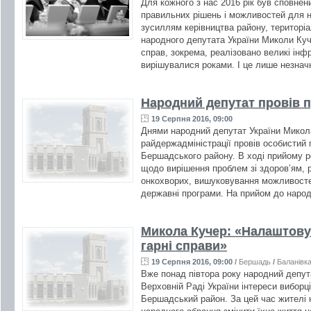
Для кожного з нас 2016 рік був сповнен
правильних рішень і можливостей для 
зусиллям керівництва району, територіа
народного депутата України Миколи Куч
справ, зокрема, реалізовано великі інфр
вирішувалися роками. І це лише незнач
Народний депутат провів 
19 Серпня 2016, 09:00
Днями народний депутат України Микол
райдержадміністрації провів особистий
Бершадського району. В ході прийому 
щодо вирішення проблем зі здоров’ям, ре
онкохворих, вишуковування можливост
державні програми. На прийом до народ
Микола Кучер: «Налаштовуй
гарні справи»
19 Серпня 2016, 09:00
/
Бершадь
/
Баланівк
Вже понад півтора року народний депу
Верховній Раді України інтереси виборці
Бершадський район. За цей час жителі 