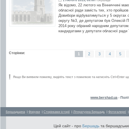
1 Лютого 2015, 09:00
/
Бершадь
Як відомо, 22 лютого на Вінниччині маю
обласної ради замість тих, хто пройшов
Довибори відбуватимуться у 5 округах 
округу №3, де депутатом був Олексій П
2014 року обраний народним депутатом.
кандидатами у депутати обласної ради 
Сторінки:
1
2
3
4
5
Якщо Ви виявили помилку, виділіть текст з помилкою та натисніть Ctrl+Enter щ
www.bershad.ua
- Полі
Бершадщина
|
Форуми
|
Сторінками історії
|
Літературна Бершадь
|
Фотогалереї
Цей сайт - про
Бершадь
та бершадський