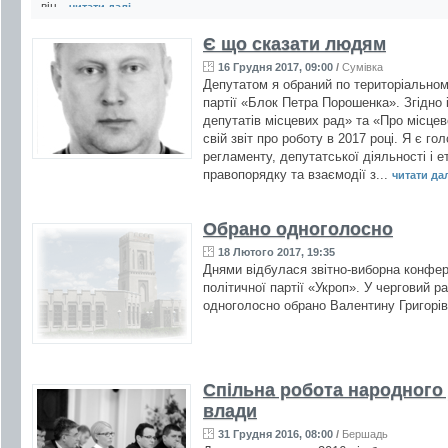
він...
читати далі ...
Є що сказати людям
16 Грудня 2017, 09:00
/
Сумівка
Депутатом я обраний по територіальном
партії «Блок Петра Порошенка». Згідно 
депутатів місцевих рад» та «Про місце
свій звіт про роботу в 2017 році. Я є го
регламенту, депутатської діяльності і е
правопорядку та взаємодії з...
читати далі
Обрано одноголосно
18 Лютого 2017, 19:35
Днями відбулася звітно-виборна конфер
політичної партії «Укроп». У черговий ра
одноголосно обрано Валентину Григорі
Спільна робота народного 
влади
31 Грудня 2016, 08:00
/
Бершадь