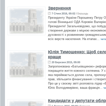
Звернення
7 Січня 2016, 00:02
/
Бершадь
Президенту України Порошенку Петру Оле
голові Вінницької ОДА Коровію Валері
Президенте! Загальновідомо, що побудо
створення держави з міцною економікою
духовності з розвиненим громадянським
всіх верств населення. На етапах...
чита
Юлія Тимошенко: Щоб село
краще
20 Березня 2015, 09:00
Запропонована «Батьківщиною» реформа
покращити життя кожного селянина. У с
яка переймається долею села, пропону
прав, збільшити фінансування і створи
Про це у своєму звіті розповіла ліде
Юліє Володимирівно, ваша фракція...
чи
Кандидати у депутати обл