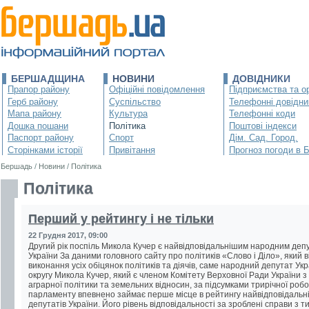
БЕРШАДЩИНА
НОВИНИ
ДОВІДНИКИ
Прапор району
Офіційні повідомлення
Підприємства та ор
Герб району
Суспільство
Телефонні довідни
Мапа району
Культура
Телефонні коди
Дошка пошани
Політика
Поштові індекси
Паспорт району
Спорт
Дім. Сад. Город.
Сторінками історії
Привітання
Прогноз погоди в 
Бершадь
/
Новини
/
Політика
Політика
Перший у рейтингу і не тільки
22 Грудня 2017, 09:00
Другий рік поспіль Микола Кучер є найвідповідальнішим народним деп
України За даними головного сайту про політиків «Слово і Діло», який 
виконання усіх обіцянок політиків та діячів, саме народний депутат Укр
округу Микола Кучер, який є членом Комітету Верховної Ради України з
аграрної політики та земельних відносин, за підсумками трирічної роб
парламенту впевнено займає перше місце в рейтингу найвідповідальн
депутатів України. Його рівень відповідальності за зроблені справи з тих