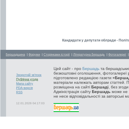
Кандидати у депутати облради - Політ
Бершадщина
|
Форуми
|
Сторінками історії
|
Літературна Бершадь
|
Фотогалереї
Цей сайт - про
Бершадь
та бершадський
безкоштовні оголошення, фотогалереї р
Зворотній зв'язок
підготовлено редакцією газети
«Берша
Публічна угода
матеріали належать авторам статтей. 
Мапа сайту
розміщена на сайті
Бершаді
, без згод
PDA-версія
Адміністрація сайту
Бершадь
може не п
RSS
не несе відповідальності за авторські м
12.01.2026 04:17:03