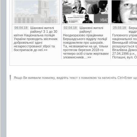
06.04.18
Шановні жителі
02.04.18
Шановні жителі
25.03.18
Берш
району! З 1 до 30
району!
відді
квітня Національна поліція
Неодноразово працівники
Головного упра
України проводить місячник
Бершадського відділу поліції
національної пол
добровільної здачі
повідомляли про шахраїв.
Вінницькій обла
незареєстрованої зброї та
Та, незважаючи на це, тільки
розшукується гр
боєприпасів до неї.»»
протягом березня 2018-го
Віталіївна Домо
четверо осіб стали жертвами
27.04.1996 р.н.,
зловмисників....»»
Поташні, вул. Ос
Якщо Ви виявили помилку, виділіть текст з помилкою та натисніть Ctrl+Enter щ