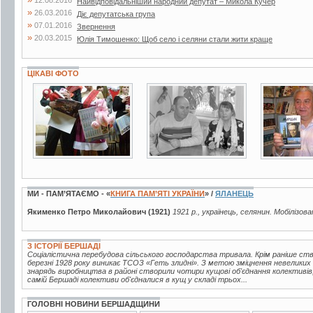
12.08.2016
Найвідповідальніший народний депутат – Микола Кучер
»
26.03.2016
Діє депутатська група
»
07.01.2016
Звернення
»
20.03.2015
Юлія Тимошенко: Щоб село і селяни стали жити краще
ЦІКАВІ ФОТО
5 фото
2 фото
2 фото
МИ - ПАМ’ЯТАЄМО - «
КНИГА ПАМ’ЯТІ УКРАЇНИ
» /
ЯЛАНЕЦЬ
Якименко Петро Миколайович (1921)
1921 р., українець, селянин. Мобілізова
З ІСТОРІЇ БЕРШАДІ
Соціалістична перебудова сільського господарства тривала. Крім раніше ств
березні 1928 року виникає ТСОЗ «Геть злидні». З метою зміцнення невелики
знарядь виробництва в районі створили чотири кущові об'єднання колективів
самій Бершаді колективи об'єдналися в кущ у складі трьох...
ГОЛОВНІ НОВИНИ БЕРШАДЩИНИ