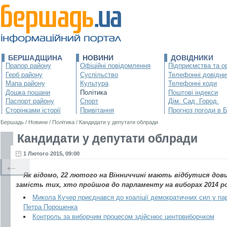
БЕРШАДЩИНА
НОВИНИ
ДОВІДНИКИ
Прапор району
Офіційні повідомлення
Підприємства та ор
Герб району
Суспільство
Телефонні довідни
Мапа району
Культура
Телефонні коди
Дошка пошани
Політика
Поштові індекси
Паспорт району
Спорт
Дім. Сад. Город.
Сторінками історії
Привітання
Прогноз погоди в 
Бершадь
/
Новини
/
Політика
/
Кандидати у депутати облради
Кандидати у депутати облради
1 Лютого 2015, 09:00
←
Як відомо, 22 лютого на Вінниччині мають відбутися дов
замість тих, хто пройшов до парламенту на виборах 2014 ро
Микола Кучер приєднався до коаліції демократичних сил у па
Петра Порошенка
Контроль за виборчим процесом здійснює центрвиборчком