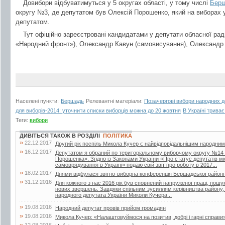
Довибори відбуватимуться у 5 округах області, у тому числі
Бер
округу №3, де депутатом був Олексій Порошенко, який на виборах 
депутатом.
Тут офіційно зареєстровані кандидатами у депутати обласної рад
«Народний фронт»), Олександр Кавун (самовисування), Олександр 
Населені пункти:
Бершадь
Релевантні матеріали:
Позачергові вибори народних д
для виборів-2014: уточнити списки виборців можна до 20 жовтня
В Україні трива
Теги:
вибори
ДИВІТЬСЯ ТАКОЖ В РОЗДІЛІ
ПОЛІТИКА
»
22.12.2017
Другий рік поспіль Микола Кучер є найвідповідальнішим народни
»
16.12.2017
Депутатом я обраний по територіальному виборчому округу №14 ві
Порошенка». Згідно із Законами України «Про статус депутатів м
самоврядування в Україні» подаю свій звіт про роботу в 2017...
»
18.02.2017
Днями відбулася звітно-виборна конференція Бершадської районної 
»
31.12.2016
Для кожного з нас 2016 рік був сповнений напруженої праці, пош
нових звершень. Завдяки спільним зусиллям керівництва району, 
народного депутата України Миколи Кучера...
»
19.08.2016
Народний депутат провів прийом громадян
»
19.08.2016
Микола Кучер: «Налаштовуймося на позитив, добрі і гарні справи
»