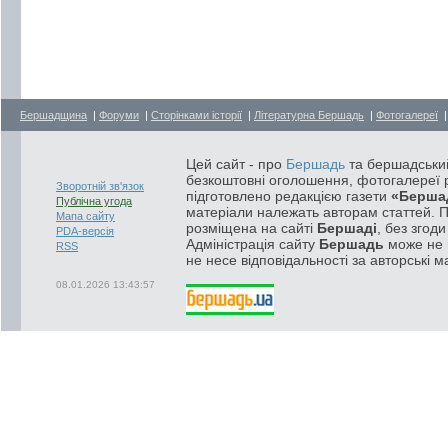
Бершадщина
|
Форуми
|
Сторінками історії
|
Літературна Бершадь
|
Фотогалереї
Цей сайт - про
Бершадь
та бершадський
безкоштовні оголошення, фотогалереї р
Зворотній зв'язок
підготовлено редакцією газети
«Берша
Публічна угода
матеріали належать авторам статтей. 
Мапа сайту
розміщена на сайті
Бершаді
, без згод
PDA-версія
Адміністрація сайту
Бершадь
може не п
RSS
не несе відповідальності за авторські м
08.01.2026 13:43:57