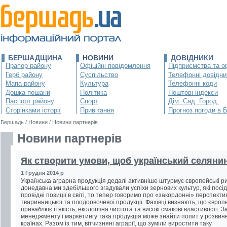
БЕРШАДЩИНА
НОВИНИ
ДОВІДНИКИ
Прапор району
Офіційні повідомлення
Підприємства та ор
Герб району
Суспільство
Телефонні довідни
Мапа району
Культура
Телефонні коди
Дошка пошани
Політика
Поштові індекси
Паспорт району
Спорт
Дім. Сад. Город.
Сторінками історії
Привітання
Прогноз погоди в 
Бершадь
/
Новини
/
Новини партнерів
Новини партнерів
Як створити умови, щоб український селянин
1 Грудня 2014 р
Українська аграрна продукція дедалі активніше штурмує європейські ри
донедавна ми здебільшого згадували успіхи зернових культур, які посі
провідні позиції в світі, то тепер говоримо про «закордонні» перспекти
тваринницької та плодоовочевої продукції. Фахівці визнають, що європ
приваблює її якість, екологічна чистота та високі смакові властивості. З
менеджменту і маркетингу така продукція може знайти попит у розвин
країнах. Разом із тим, вітчизняні аграрії, що зуміли виростити таку