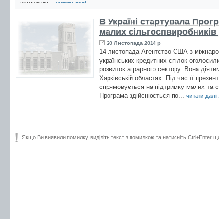
продукцію,...
читати далі ...
В Україні стартувала Прог
малих сільгоспвиробників 
20 Листопада 2014 р
14 листопада Агентство США з міжнарод
українських кредитних спілок оголосил
розвиток аграрного сектору. Вона діятим
Харківській областях. Під час її презе
спрямовується на підтримку малих та се
Програма здійснюється по...
читати далі .
Якщо Ви виявили помилку, виділіть текст з помилкою та натисніть Ctrl+Enter щ