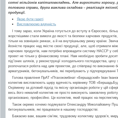
сотні мільйонів капіталовкладень. Але виростити хорошу, 
половина справи, друга важлива складова – реалізація якісно
продукції.
Якою бути газеті
Висловлюємо вдячність
І тому зараз, коли Україна готується до вступу в Євросоюз, біль
жорсткішими стали вимоги до якості та безпеки харчових продуктів,
тільки на зовнішніх ринках, а й на внутрішньому ринку країни. Звича
йозністю працює над якістю своєї продукції, але, щоб отримати між
харчових продуктів, нам потрібно впровадити систему НАССР у себ
проект не тільки у фінансовому плані. Нам необхідно зробити досить
під’їзних шляхів, у реконструкції холодильного господарства, цеху 
розпочалася робота над цим проектом, до співпраці по виконанню б
арматурників, бетонувальників, які перебувають у підпорядкуванн
Голова правління ПрАТ «Птахокомбінат «Бершадский» Іван Івано
колектив висловлюють щиру вдячність керівнику ТОВ «БершадьБ
Охріменку за діловий підхід та якісну організацію роботи у цій сф
весь його немалий колектив не просто виконують замовлену роботу, 
організовано, професійно. Це колектив, який працює на перспектив
Також окремо хочемо подякувати Олександру Миколайовичу Пушк
бетонувальників, які працювали в нашому господарстві.
Бажаємо вам, вашим сім’ям, трудовому колективу здоров’я, миру,