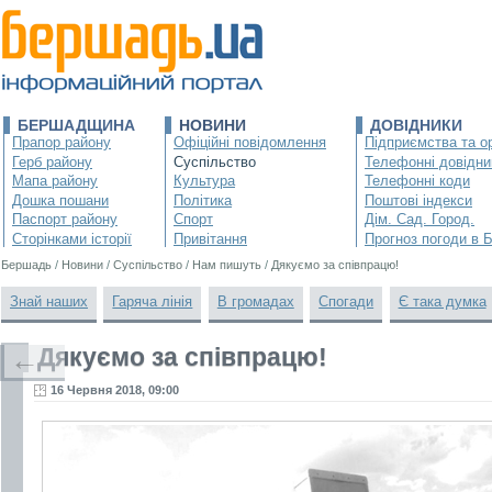
БЕРШАДЩИНА
НОВИНИ
ДОВІДНИКИ
Прапор району
Офіційні повідомлення
Підприємства та ор
Герб району
Суспільство
Телефонні довідни
Мапа району
Культура
Телефонні коди
Дошка пошани
Політика
Поштові індекси
Паспорт району
Спорт
Дім. Сад. Город.
Сторінками історії
Привітання
Прогноз погоди в 
Бершадь
/
Новини
/
Суспільство
/
Нам пишуть
/
Дякуємо за співпрацю!
Знай наших
Гаряча лінія
В громадах
Спогади
Є така думка
Дякуємо за співпрацю!
←
16 Червня 2018, 09:00