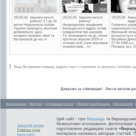
06.04.18
Шановні жителі
02.04.18
Шановні жителі
25.03.18
Берш
району! З 1 до 30
району!
відді
квітня Національна поліція
Неодноразово працівники
Головного упра
України проводить місячник
Бершадського відділу поліції
національної пол
добровільної здачі
повідомляли про шахраїв.
Вінницькій обла
незареєстрованої зброї та
Та, незважаючи на це, тільки
розшукується гр
боєприпасів до неї.»»
протягом березня 2018-го
Віталіївна Домо
четверо осіб стали жертвами
27.04.1996 р.н.,
зловмисників....»»
Поташні, вул. Ос
Якщо Ви виявили помилку, виділіть текст з помилкою та натисніть Ctrl+Enter щ
Дякуємо за співпрацю! - Листи читачів до
Бершадщина
|
Форуми
|
Сторінками історії
|
Літературна Бершадь
|
Фотогалереї
Цей сайт - про
Бершадь
та бершадський
безкоштовні оголошення, фотогалереї р
Зворотній зв'язок
підготовлено редакцією газети
«Берша
Публічна угода
матеріали належать авторам статтей. 
Мапа сайту