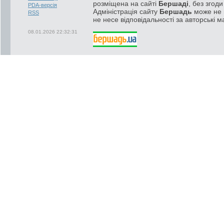
розміщена на сайті
Бершаді
, без згод
PDA-версія
Адміністрація сайту
Бершадь
може не п
RSS
не несе відповідальності за авторські м
08.01.2026 22:32:31