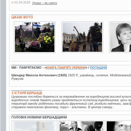
»
01.04.2018
Уроки – як свято
ЦІКАВІ ФОТО
10 фото
9 фото
3 фото
МИ - ПАМ’ЯТАЄМО - «
КНИГА ПАМ’ЯТІ УКРАЇНИ
» /
ПОТАШНЯ
Шиндир Микола Антонович (1925)
1925 Р., українець, селянин. Мобілізовани
Румунія.
З ІСТОРІЇ БЕРШАДІ
Цукровики постійно борються за впровадження на виробництві високої куль
виробничих планів багато уваги приділяється естетиці виробництва: цехи про
території заводу робітники посадили фруктовий сад, розбили квітники, заа
струмені невеликого фонтану, поруч - альтанки. В центрі скверу...
ГОЛОВНІ НОВИНИ БЕРШАДЩИНИ