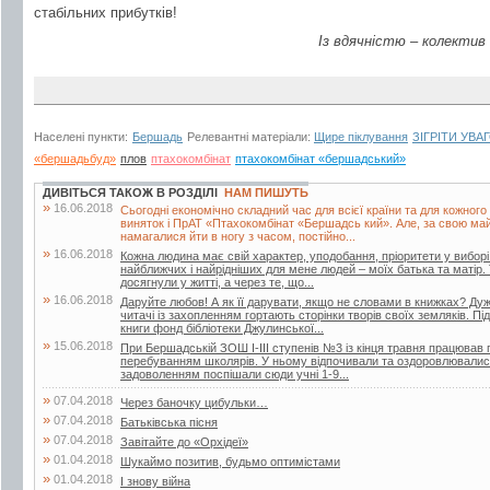
стабільних прибутків!
Із вдячністю – колекти
Населені пункти:
Бершадь
Релевантні матеріали:
Щире піклування
ЗІГРІТИ УВ
«бершадьбуд»
плов
птахокомбінат
птахокомбінат «бершадський»
ДИВІТЬСЯ ТАКОЖ В РОЗДІЛІ
НАМ ПИШУТЬ
»
16.06.2018
Сьогодні економічно складний час для всієї країни та для кожного
виняток і ПрАТ «Птахокомбінат «Бершадсь кий». Але, за свою май
намагалися йти в ногу з часом, постійно...
»
16.06.2018
Кожна людина має свій характер, уподобання, пріоритети у вибор
найближчих і найрідніших для мене людей – моїх батька та матір.
досягнули у житті, а через те, що...
»
16.06.2018
Даруйте любов! А як її дарувати, якщо не словами в книжках? Дуже
читачі із захопленням гортають сторінки творів своїх земляків. Пі
книги фонд бібліотеки Джулинської...
»
15.06.2018
При Бершадській ЗОШ І-ІІІ ступенів №3 із кінця травня працював п
перебуванням школярів. У ньому відпочивали та оздоровлювалися 
задоволенням поспішали сюди учні 1-9...
»
07.04.2018
Через баночку цибульки…
»
07.04.2018
Батьківська пісня
»
07.04.2018
Завітайте до «Орхідеї»
»
01.04.2018
Шукаймо позитив, будьмо оптимістами
»
01.04.2018
І знову війна