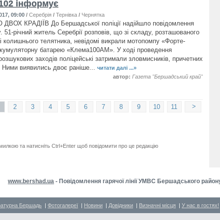
102 інформує
017, 09:00
/
Серебрія
/
Тернівка
/
Чернятка
ДВОХ КРАДІЇВ До Бершадської поліції надійшло повідомлення
. 51-річний житель Серебрії розповів, що зі складу, розташованого
і колишнього телятника, невідомі викрали мотопомпу «Форте-
кумуляторну батарею «Клема100АМ». У ході проведення
розшукових заходів поліцейські затримали зловмисників, причетних
. Ними виявились двоє раніше...
читати далі ...»
автор:
Газета "Бершадський край"
>
2
3
4
5
6
7
8
9
10
11
милкою та натисніть Ctrl+Enter щоб повідомити про це редакцію
www.bershad.ua
- Повідомлення гарячої лінії УМВС Бершадського район
ратурна Бершадь
|
Фотогалереї
|
Новини
|
Довідники
|
Визначні місця
|
У нас в гостях!