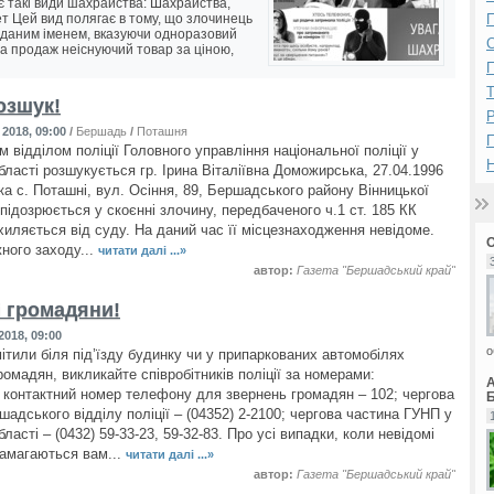
є такі види шахрайства: Шахрайства,
ет Цей вид полягає в тому, що злочинець
П
гаданим іменем, вказуючи одноразовий
а продаж неіснуючий товар за ціною,
П
озшук!
Р
2018, 09:00
/
Бершадь
/
Поташня
відділом поліції Головного управління національної поліції у
Н
бласті розшукується гр. Ірина Віталіївна Доможирська, 27.04.1996
ка с. Поташні, вул. Осіння, 89, Бершадського району Вінницької
 підозрюється у скоєнні злочину, передбаченого ч.1 ст. 185 КК
ухиляється від суду. На даний час її місцезнаходження невідоме.
жного заходу...
читати далі ...»
автор:
Газета "Бершадський край"
 громадяни!
2018, 09:00
о
ітили біля під’їзду будинку чи у припаркованих автомобілях
ромадян, викликайте співробітників поліції за номерами:
 контактний номер телефону для звернень громадян – 102; чергова
Б
адського відділу поліції – (04352) 2-2100; чергова частина ГУНП у
бласті – (0432) 59-33-23, 59-32-83. Про усі випадки, коли невідомі
амагаються вам...
читати далі ...»
автор:
Газета "Бершадський край"