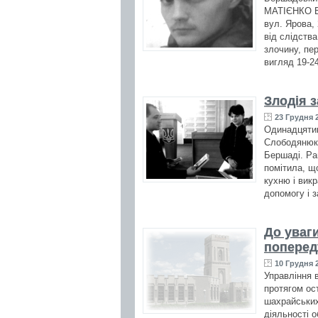
МАТІЄНКО Во
вул. Ярова,
від слідств
злочину, пер
вигляд 19-24
Злодія 
23 Грудня 2
Одинадцятик
Слободянюк
Бершаді. Ра
помітила, що
кухню і викр
допомогу і 
До уваги
поперед
10 Грудня 2
Управління 
протягом ос
шахрайських
діяльності 