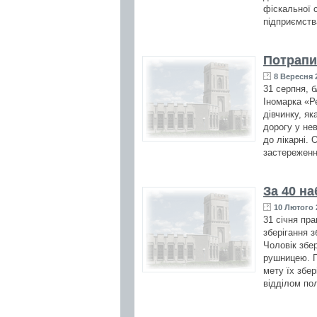
фіскальної 
підприємств
Потрапи
8 Вересня 2
31 серпня, б
Іномарка «Ре
дівчинку, я
дорогу у не
до лікарні.
застереженн
За 40 на
10 Лютого 
31 січня пра
зберігання з
Чоловік збе
рушницею. П
мету їх збе
відділом пол