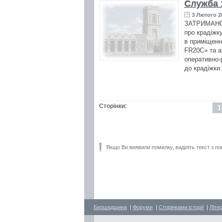
Служба 
3 Лютого 2
ЗАТРИМАНО 
про крадіжку
в приміщенн
FR20С» та а
оперативно-
до крадіжки
Сторінки:
1
Якщо Ви виявили помилку, виділіть текст з по
Бершадщина
|
Форуми
|
Сторінками історії
|
Літе