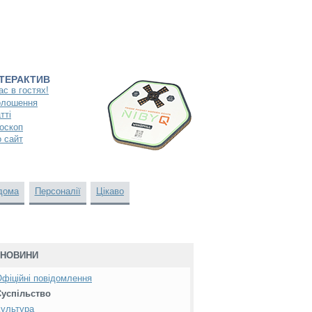
НТЕРАКТИВ
ас в гостях!
олошення
тті
оскоп
 сайт
дома
Персоналії
Цікаво
НОВИНИ
фіційні повідомлення
Суспільство
ультура