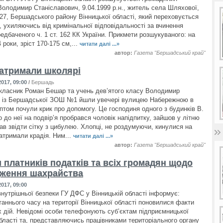
лодимир Станіславович, 9.04.1999 р.н., житель села Шляхової,
 27, Бершадського району Вінницької області, який переховується
а, ухиляючись від кримінальної відповідальності за вчинення
едбаченого ч. 1 ст. 162 КК України. Прикмети розшукуваного: на
 роки, зріст 170-175 см,...
читати далі ...»
автор:
Газета "Бершадський край"
затримали школярі
017, 09:00
/
Бершадь
ласник Роман Бешар та учень дев’ятого класу Володимир
 із Бершадської ЗОШ №1 йшли увечері вулицею Набережною в
птом почули крик про допомогу. Це господиня одного з будинків В.
 до неї на подвір’я пробрався чоловік напідпитку, зайшов у літню
ав звідти сітку з цибулею. Хлопці, не роздумуючи, кинулися на
затримали крадія. Ним...
читати далі ...»
автор:
Газета "Бершадський край"
 платників податків та всіх громадян щодо
ження шахрайства
017, 09:00
внутрішньої безпеки ГУ ДФС у Вінницькій області інформує:
таннього часу на території Вінницької області поновилися факти
 дій. Невідомі особи телефонують суб’єктам підприємницької
області та, представляючись працівниками територіального органу