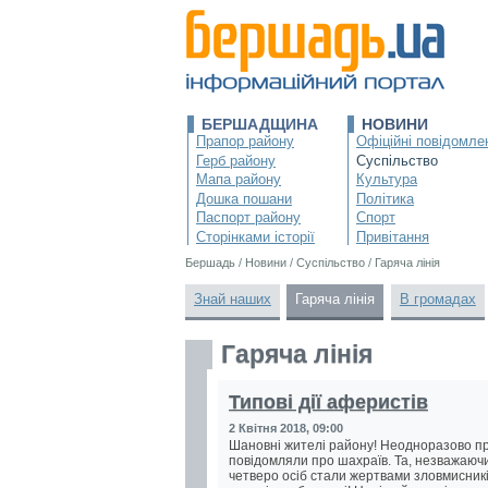
БЕРШАДЩИНА
НОВИНИ
Прапор району
Офіційні повідомле
Герб району
Суспільство
Мапа району
Культура
Дошка пошани
Політика
Паспорт району
Спорт
Сторінками історії
Привітання
Бершадь
/
Новини
/
Суспільство
/
Гаряча лінія
Знай наших
Гаряча лінія
В громадах
Гаряча лінія
Типові дії аферистів
2 Квітня 2018, 09:00
Шановні жителі району! Неодноразово пра
повідомляли про шахраїв. Та, незважаючи
четверо осіб стали жертвами зловмисникі