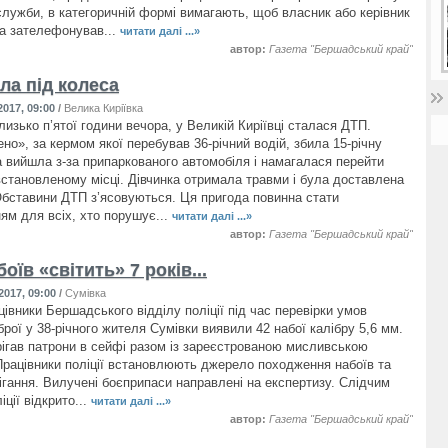
служби, в категоричній формі вимагають, щоб власник або керівник
а зателефонував...
читати далі ...»
автор:
Газета "Бершадський край"
ла під колеса
017, 09:00
/
Велика Киріївка
лизько п’ятої години вечора, у Великій Киріївці сталася ДТП.
но», за кермом якої перебував 36-річний водій, збила 15-річну
ка вийшла з-за припаркованого автомобіля і намагалася перейти
встановленому місці. Дівчинка отримала травми і була доставлена
 Обставини ДТП з’ясовуються. Ця пригода повинна стати
ям для всіх, хто порушує...
читати далі ...»
автор:
Газета "Бершадський край"
боїв «світить» 7 років...
2017, 09:00
/
Сумівка
цівники Бершадського відділу поліції під час перевірки умов
брої у 38-річного жителя Сумівки виявили 42 набої калібру 5,6 мм.
рігав патрони в сейфі разом із зареєстрованою мисливською
рацівники поліції встановлюють джерело походження набоїв та
рігання. Вилучені боєприпаси направлені на експертизу. Слідчим
іції відкрито...
читати далі ...»
автор:
Газета "Бершадський край"