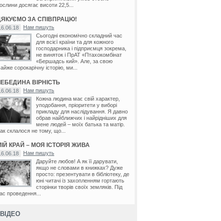
ослини досягає висоти 22,5...
ДЯКУЄМО ЗА СПІВПРАЦЮ!
Нам пишуть
16.06.18
Сьогодні економічно складний час
для всієї країни та для кожного
господарника і підприємця зокрема,
не виняток і ПрАТ «Птахокомбінат
«Бершадсь кий». Але, за свою
айже сорокарічну історію, ми...
ЛЕБЕДИНА ВІРНІСТЬ
Нам пишуть
16.06.18
Кожна людина має свій характер,
уподобання, пріоритети у виборі
прикладу для наслідування. Я давно
обрав найближчих і найрідніших для
мене людей – моїх батька та матір.
ак склалося не тому, що...
ІЙ КРАЙ – МОЯ ІСТОРІЯ ЖИВА
Нам пишуть
16.06.18
Даруйте любов! А як її дарувати,
якщо не словами в книжках? Дуже
просто: презентувати в бібліотеку, де
юні читачі із захопленням гортають
сторінки творів своїх земляків. Під
ас проведення...
ВІДЕО