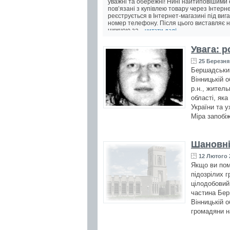
уважні та обережні! Нині найтиповішими 
пов’язані з купівлею товару через Інтерн
реєструється в Інтернет-магазині під ви
номер телефону. Після цього виставляє н
нижчою за...
читати далі ...
Увага: р
25 Березня 
Бершадським 
Вінницькій о
р.н., житель
області, яка
України та 
Міра запобі
Шановні
12 Лютого 
Якщо ви пом
підозрілих г
цілодобовий
частина Берш
Вінницькій о
громадяни н