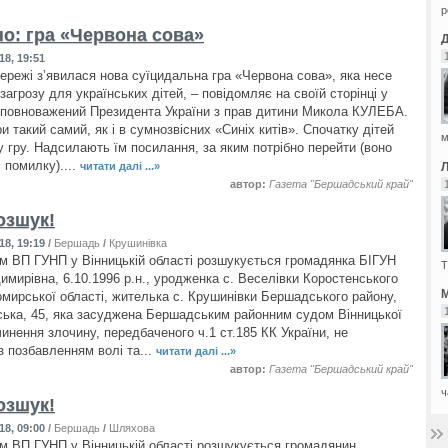
р
о: гра «Червона сова»
18, 19:51
мережі з’явилася нова суїцидальна гра «Червона сова», яка несе
агрозу для українських дітей, – повідомляє на своїй сторінці у
повноважений Президента України з прав дитини Микола КУЛЕБА.
и такий самий, як і в сумнозвісних «Синіх китів». Спочатку дітей
м
 гру. Надсилають їм посилання, за яким потрібно перейти (воно
 помилку)....
читати далі ...»
автор:
Газета "Бершадський край"
озшук!
18, 19:19
/
Бершадь
/
Крушинівка
 ВП ГУНП у Вінницькій області розшукується громадянка БІГУН
Т
имирівна, 6.10.1996 р.н., уродженка с. Веселівки Коростенського
М
мирської області, жителька с. Крушинівки Бершадського району,
ська, 45, яка засуджена Бершадським районним судом Вінницької
чинення злочину, передбаченого ч.1 ст.185 КК України, не
з позбавленням волі та...
читати далі ...»
автор:
Газета "Бершадський край"
ч
озшук!
18, 09:00
/
Бершадь
/
Шляхова
 ВП ГУНП у Вінницькій області розшукується громадянин