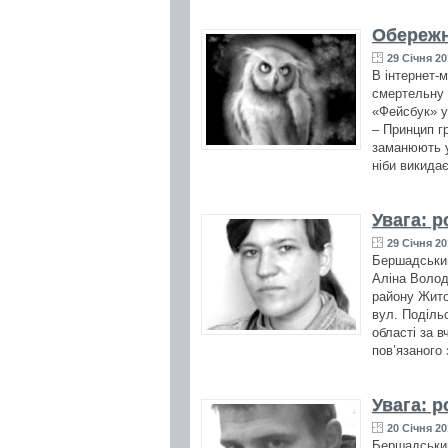
Обережн
29 Січня 20
В інтернет-
смертельну з
«Фейсбук» у
– Принцип гр
заманюють у
ніби викидає
Увага: р
29 Січня 20
Бершадським
Аліна Волод
району Жито
вул. Поділь
області за в
пов’язаного 
Увага: р
20 Січня 20
Бершадським