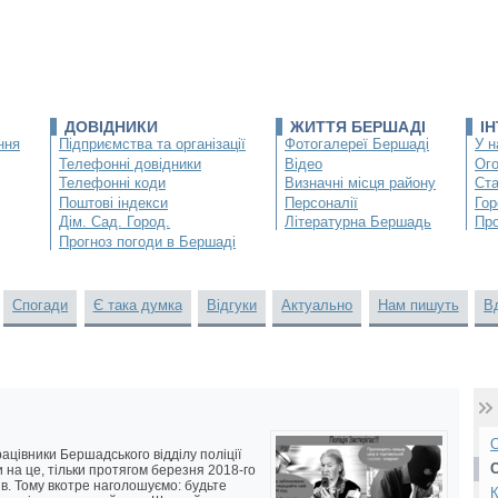
ДОВІДНИКИ
ЖИТТЯ БЕРШАДІ
І
ння
Підприємства та організації
Фотогалереї Бершаді
У н
Телефонні довідники
Відео
Ог
Телефонні коди
Визначні місця району
Ста
Поштові індекси
Персоналії
Гор
Дім. Сад. Город.
Літературна Бершадь
Про
Прогноз погоди в Бершаді
Спогади
Є така думка
Відгуки
Актуально
Нам пишуть
В
О
цівники Бершадського відділу поліції
 на це, тільки протягом березня 2018-го
в. Тому вкотре наголошуємо: будьте
К