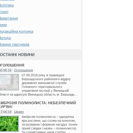
олітика
Спорт
ривітання
Теми
едакційна колонка
Погода
овини партнерів
ОСТАННІ НОВИНИ
ОГОЛОШЕННЯ
Оголошення
30.08.18
07.09.2018 року в приміщені
Бершадського районного відділу
державної виконавчої служби
Головного територіального
управління юстиції у Вінницькій
бласті за адресую Вінницька область м. Бершадь...
АМБРОЗІЯ ПОЛИНОЛИСТА: НЕБЕЗПЕЧНИЙ
УР’ЯН!
Цікаво
17.06.18
Амброзія полинолиста – однорічна
яра рослина, що схожа на коноплю,
за розміром і формою нагадує полин
гіркий (звідки і назва – полинолиста).
За сприятливих умов стебло