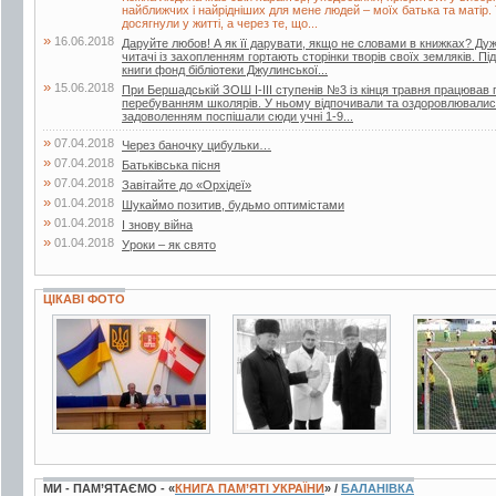
найближчих і найрідніших для мене людей – моїх батька та матір.
досягнули у житті, а через те, що...
»
16.06.2018
Даруйте любов! А як її дарувати, якщо не словами в книжках? Дуже
читачі із захопленням гортають сторінки творів своїх земляків. Пі
книги фонд бібліотеки Джулинської...
»
15.06.2018
При Бершадській ЗОШ І-ІІІ ступенів №3 із кінця травня працював п
перебуванням школярів. У ньому відпочивали та оздоровлювалися 
задоволенням поспішали сюди учні 1-9...
»
07.04.2018
Через баночку цибульки…
»
07.04.2018
Батьківська пісня
»
07.04.2018
Завітайте до «Орхідеї»
»
01.04.2018
Шукаймо позитив, будьмо оптимістами
»
01.04.2018
І знову війна
»
01.04.2018
Уроки – як свято
ЦІКАВІ ФОТО
6 фото
2 фото
64 фото
МИ - ПАМ’ЯТАЄМО - «
КНИГА ПАМ’ЯТІ УКРАЇНИ
» /
БАЛАНІВКА