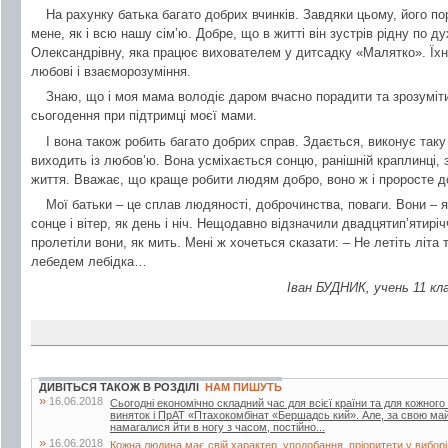
На рахунку батька багато добрих вчинків. Завдяки цьому, його п
мене, як і всю нашу сім’ю. Добре, що в житті він зустрів рідну по 
Олександрівну, яка працює вихователем у дитсадку «Малятко». Їхнє
любові і взаєморозуміння.
Знаю, що і моя мама володіє даром вчасно порадити та зрозуміти
сьогодення при підтримці моєї мами.
І вона також робить багато добрих справ. Здається, виконує таку ж
виходить із любов’ю. Вона усміхається сонцю, ранішній краплинці, 
життя. Вважає, що краще робити людям добро, воно ж і проросте д
Мої батьки – це сплав людяності, доброчинства, поваги. Вони – я
сонце і вітер, як день і ніч. Нещодавно відзначили двадцятип’ятир
пролетіли вони, як мить. Мені ж хочеться сказати: – Не летіть літа
лебедем лебідка…
Іван БУДНИК, учень 11 кл
ДИВІТЬСЯ ТАКОЖ В РОЗДІЛІ
НАМ ПИШУТЬ
»
16.06.2018
Сьогодні економічно складний час для всієї країни та для кожного
виняток і ПрАТ «Птахокомбінат «Бершадсь кий». Але, за свою май
намагалися йти в ногу з часом, постійно...
»
16.06.2018
Кожна людина має свій характер, уподобання, пріоритети у вибор