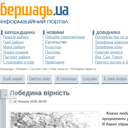
БЕРШАДЩИНА
НОВИНИ
ДОВІДНИКИ
Прапор району
Офіційні повідомлення
Підприємства та ор
Герб району
Суспільство
Телефонні довідни
Мапа району
Культура
Телефонні коди
Дошка пошани
Політика
Поштові індекси
Паспорт району
Спорт
Дім. Сад. Город.
Сторінками історії
Привітання
Прогноз погоди в 
Бершадь
/
Новини
/
Суспільство
/
Нам пишуть
/
Лебедина вірність
Знай наших
Гаряча лінія
В громадах
Спогади
Є така думка
Лебедина вірність
←
16 Червня 2018, 09:00
Кожна люди
пріоритети у
Я давно обра