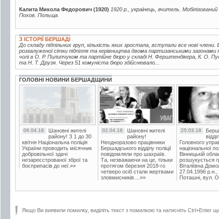
Калита Микола Федорович (1920)
1920 р., українець, вчитель. Мобілізовани
Похов. Польща.
З ІСТОРІЇ БЕРШАДІ
До складу підпільних груп, кількість яких зростала, вступали все нові члени. В
розгалуженої сітки підпілля та керівництва двома партизанськими загонами 
чолі в О. Р. Пилипчуком та партійне бюро у складі Н. Ферштендікера, К. О. Пу
та Н. Т. Друзя. Через 51 комуніста бюро здійснювало...
ГОЛОВНІ НОВИНИ БЕРШАДЩИНИ
06.04.18
Шановні жителі
02.04.18
Шановні жителі
25.03.18
Берш
району! З 1 до 30
району!
відді
квітня Національна поліція
Неодноразово працівники
Головного упра
України проводить місячник
Бершадського відділу поліції
національної пол
добровільної здачі
повідомляли про шахраїв.
Вінницькій обла
незареєстрованої зброї та
Та, незважаючи на це, тільки
розшукується гр
боєприпасів до неї.»»
протягом березня 2018-го
Віталіївна Домо
четверо осіб стали жертвами
27.04.1996 р.н.,
зловмисників....»»
Поташні, вул. Ос
Якщо Ви виявили помилку, виділіть текст з помилкою та натисніть Ctrl+Enter щ