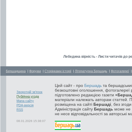
Лебедина вірність - Листи читачів до р
Бершадщина
|
Форуми
|
Сторінками історії
|
Літературна Бершадь
|
Фотогалереї
Цей сайт - про
Бершадь
та бершадський
безкоштовні оголошення, фотогалереї р
Зворотній зв'язок
підготовлено редакцією газети
«Берша
Публічна угода
матеріали належать авторам статтей. 
Мапа сайту
розміщена на сайті
Бершаді
, без згод
PDA-версія
Адміністрація сайту
Бершадь
може не п
RSS
не несе відповідальності за авторські м
08.01.2026 15:38:07