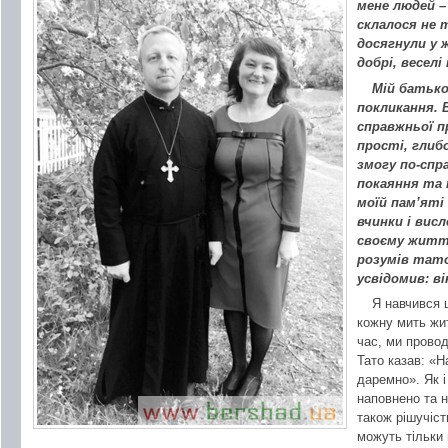
мене людей –
склалося не 
досягнули у 
добрі, веселі
Мій батько
покликання. 
справжньої п
прості, глиб
змогу по-спр
покаяння та 
моїй пам’яті
вчинки і висл
своєму житті
розумів тато
усвідомив: ві
Я навчився 
кожну мить жит
час, ми провод
Тато казав: «
даремно». Як і
наповнено та 
також рішучіст
можуть тільки 