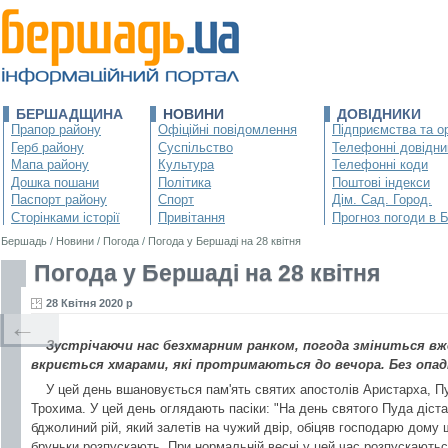
БЕРШАДЩИНА
НОВИНИ
ДОВІДНИКИ
Прапор району
Офіційні повідомлення
Підприємства та ор
Герб району
Суспільство
Телефонні довідни
Мапа району
Культура
Телефонні коди
Дошка пошани
Політика
Поштові індекси
Паспорт району
Спорт
Дім. Сад. Город.
Сторінками історії
Привітання
Прогноз погоди в 
Бершадь
/
Новини
/
Погода
/
Погода у Бершаді на 28 квітня
Погода у Бершаді на 28 квітня
28 Квітня 2020 р
←
Зустрічаючи нас безхмарним ранком, погода зміниться вже 
вкриється хмарами, які протримаються до вечора. Без опад
У цей день вшановується пам'ять святих апостолів Аристарха, П
Трохима. У цей день оглядають пасіки: "На день святого Пуда діст
бджолиний рій, який залетів на чужий двір, обіцяв господарю дому 
бруньки розпускають. При нормальній весні у цей час розпускаютьс