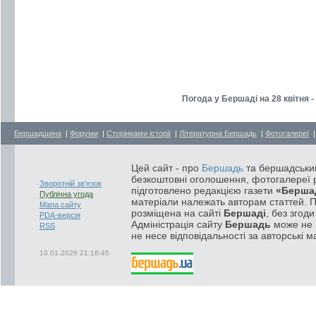
Погода у Бершаді на 28 квітня 
Бершадщина
|
Форуми
|
Сторінками історії
|
Літературна Бершадь
|
Фотогалереї
Цей сайт - про
Бершадь
та бершадський
безкоштовні оголошення, фотогалереї р
Зворотній зв'язок
підготовлено редакцією газети
«Берша
Публічна угода
матеріали належать авторам статтей. 
Мапа сайту
розміщена на сайті
Бершаді
, без згод
PDA-версія
Адміністрація сайту
Бершадь
може не п
RSS
не несе відповідальності за авторські м
10.01.2026 21:18:45