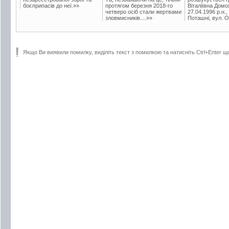
боєприпасів до неї.»»
протягом березня 2018-го
Віталіївна Домо
четверо осіб стали жертвами
27.04.1996 р.н.,
зловмисників....»»
Поташні, вул. Ос
Якщо Ви виявили помилку, виділіть текст з помилкою та натисніть Ctrl+Enter щ