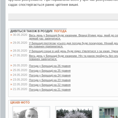
садах спостерігається раннє цвітіння вишні.
ДИВІТЬСЯ ТАКОЖ В РОЗДІЛІ
ПОГОДА
»
30.05.2020
Весь день у Бершаді буде хмарним. Вранці йтиме дощ, який до с
деякий час закінчитися.
»
29.05.2020
У Бершаді протягом усього дня погода буде похмурою. Нічний до
він повинен припинитися.
»
28.05.2020
У Бершаді сонце в цей день буде рідко з'являтися з-за хмар. Уден
»
27.05.2020
Весь день у Бершаді буде хмарним. Ніч та ранок пройдуть без опа
повинен закінчитися.
»
26.05.2020
Погода у Бершаді на 26 травня
»
25.05.2020
Погода у Бершаді на 25 травня
»
24.05.2020
Погода у Бершаді на 24 травня
»
23.05.2020
Погода у Бершаді на 23 травня
»
22.05.2020
Погода у Бершаді на 22 травня
»
21.05.2020
Погода у Бершаді на 21 травня
ЦІКАВІ ФОТО
2 фото
21 фото
7 фото