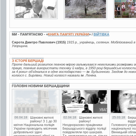
МИ - ПАМ’ЯТАЄМО - «
КНИГА ПАМ’ЯТІ УКРАЇНИ
» /
ВІЙТІВКА
Сирота Дмитро Павлович (1915)
1915 р., українець, селянин. Мобілізований 
Угорщина.
З ІСТОРІЇ БЕРШАДІ
Проте дальший розвиток певною мірою гальмувався невеликими розмірами г
працю, повніше використати техніку й кадри, в 1950 році бершадські колгоспи
за 4 роки» об'єдналися в одне господарство — ім. Будьонного. Згодом до но
колгосп с. Бирлівки. Новий колгосп назвали ім. Леніна.
ГОЛОВНІ НОВИНИ БЕРШАДЩИНИ
06.04.18
Шановні жителі
02.04.18
Шановні жителі
25.03.18
Берш
району! З 1 до 30
району!
відді
квітня Національна поліція
Неодноразово працівники
Головного упра
України проводить місячник
Бершадського відділу поліції
національної пол
добровільної здачі
повідомляли про шахраїв.
Вінницькій обла
незареєстрованої зброї та
Та, незважаючи на це, тільки
розшукується гр