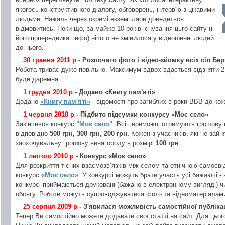
якогось конструктивного діалогу, обговорень, інтерв'ю з цікавими
людьми. Нажаль через окремі екземпляри доведеться
відмовитись. Поки що, за майже 10 років існування цьго сайту (і
його попередника .інфо) нічого не змінилося у відношенні людей
до нього.
30 травня 2011 р
- Розпочато фото і відео-зйомку всіх сіл Б
Робота триває дуже повільно. Максимум вдвох вдається відзняти 2-
буде даремна.
1 грудня 2010 р
- Додано «Книгу пам'яті»
Додано
«Книгу пам'яті»
- відомості про загиблих в роки ВВВ до к
1 червня 2010 р
- Підбито підсумки конкурсу «Моє село»
Закінчився конкурс
"Моє село"
. Всі переможці отримують грошову ви
відповідно
500 грн, 300 грн, 200 грн.
Кожен з учасників, які не зайн
заохочувальну грошову винагороду в розмірі
100 грн
.
1 лютого 2010 р
- Конкурс «Моє село»
Для розкриття тісних взаємозв’язків між селом та етнічною самосві
конкурс
«Моє село»
. У конкурсі можуть брати участь усі бажаючі - 
конкурсі приймаються друковані (бажано в електронному вигляді) ч
обсягу. Роботи можуть супроводжуватися фото та відеоматеріалам
25 серпня 2009 р
- З'явилася можливість самостійної публіка
Тепер Ви самостійно можете додавати свої статті на сайт. Для цьог