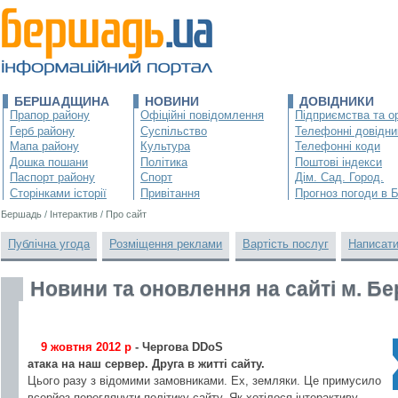
БЕРШАДЩИНА
НОВИНИ
ДОВІДНИКИ
Прапор району
Офіційні повідомлення
Підприємства та ор
Герб району
Суспільство
Телефонні довідни
Мапа району
Культура
Телефонні коди
Дошка пошани
Політика
Поштові індекси
Паспорт району
Спорт
Дім. Сад. Город.
Сторінками історії
Привітання
Прогноз погоди в 
Бершадь
/
Інтерактив
/
Про сайт
Публічна угода
Розміщення реклами
Вартість послуг
Написати
Новини та оновлення на сайті м. Б
9 жовтня 2012 р
- Чергова DDoS
атака на наш сервер. Друга в житті сайту.
Цього разу з відомими замовниками. Ех, земляки. Це примусило
всерйоз переглянути політику сайту. Як хотілося інтерактиву,