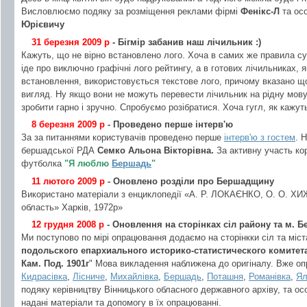
Висловлюємо подяку за розміщення реклами фірмі
Фенікс-Л
та ос
Юрієвичу
31 березня 2009 р
- Бігмір забанив наш лічильник :)
Кажуть, що не вірно встановлено лого. Хоча в самих же правила с
іде про виключно графічні лого рейтингу, а в готових лічильниках, 
встановлення, використовується текстове лого, причому вказано щ
вигляд. Ну якщо вони не можуть перевести лічильник на рідну мову 
зробити гарно і зручно. Спробуємо розібратися. Хоча гугл, як кажут
8 березня 2009 р
- Проведено перше інтерв'ю
За за питаннями користувачів проведено перше
інтерв'ю з гостем
. 
бершадської РДА
Семко Альона Вікторівна.
За активну участь к
футболка
"Я люблю
Бершадь
"
11 лютого 2009 р
- Оновлено розділи про Бершадщину
Використано матеріали з енциклопедії «А. Р. ЛОКАЄНКО, О. О. ХИЖУ
область» Харків, 1972р»
12 грудня 2008 р
- Оновлення на сторінках сіл району та м. 
Ми поступово по мірі опрацювання додаємо на сторінкки сіл та міст
подольского епархиального историко-статистического комитет
Кам. Под. 1901г
" Мова викладення наближена до оригіналу. Вже о
Кидрасівка
,
Лісниче
,
Михайлівка
,
Бершадь
,
Поташня
,
Романівка
,
Ял
подяку керівництву Вінницького обласного державного архіву, та о
надані матеріали та допомогу в їх опрацюванні.