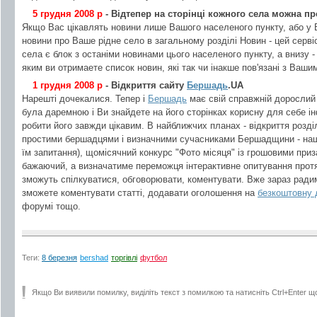
5 грудня 2008 р
- Відтепер на сторінці кожного села можна п
Якщо Вас цікавлять новини лише Вашого населеного пункту, або у 
новини про Ваше рідне село в загальному розділі Новин - цей сервіс
села є блок з останіми новинами цього населеного пункту, а внизу 
яким ви отримаете список новин, які так чи інакше пов'язані з Ваши
1 грудня 2008 р
- Відкриття сайту
Бершадь
.UA
Нарешті дочекалися. Тепер і
Бершадь
має свій справжній дорослий
була даремною і Ви знайдете на його сторінках корисну для себе і
робити його завжди цікавим. В найближчих планах - відкриття розділу
простими бершадцями і визначними сучасниками Бершадщини - наш
їм запитання), щомісячний конкурс "Фото місяця" із грошовими при
бажаючий, а визначатиме переможця інтерактивне опитування протяг
зможуть спілкуватися, обговорювати, коментувати. Вже зараз рад
зможете коментувати статті, додавати оголошення на
безкоштовну 
форумі тощо.
Теги:
8 березня
bershad
торгівлі
футбол
Якщо Ви виявили помилку, виділіть текст з помилкою та натисніть Ctrl+Enter щ