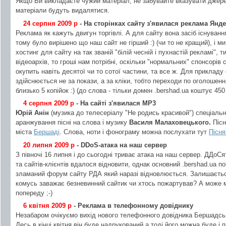
Якщо Ви викладаєте чужий матеріал, не забувайте вказувати джере
матеріали будуть видалятися.
24 серпня 2009 р
- На сторінках сайту з'явилася реклама Янд
Реклама як кажуть двигун торгівлі. А для сайту вона засіб існуванн
тому було вирішено що наш сайт не гірший :) (чи то не кращий), і м
хостинг для сайту на так званій "білій чесній і пухнастій рекламі",
відеоархів, то гроші нам потрібні, оскільки "нормальних" спонсорів 
окупить навіть десятої чи то сотої частини, та все ж. Для приклад
здійснюється не за покази, а за кліки, тобто переходи по оголошенн
близько 5 копійок :) (до слова - тільки домен .bershad.ua коштує 450 г
4 серпня 2009 р
- На сайті з'явилася MP3
Юрій Анін
(музика до телесеріалу "Не родись красивой") спеціаль
аранжування пісні на слова і музику
Василя Малаховецького.
Пісн
міста
Бершаді
. Слова, ноти і фонограму можна послухати тут
Пісня
20 липня 2009 р
- DDoS-атака на наш сервер
З півночі 16 липня і до сьогодні триває атака на наш сервер. ДДоС
та сайтів-клієнтів вдалося відновити, однак основний .bershad.ua п
зламаний форум сайту РДА який наразі відновлюється. Залишаєтьс
комусь заважає безневинний сайтик чи хтось пожартував? А може м
попереду ;-)
6 квітня 2009 р
- Реклама в телефонному довіднику
Незабаром очікуємо вихід нового телефонного довідника Бершадськ
Десь в кінці квітня він буде надрукований а тоді його можна буде і