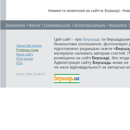
Новини та оновлення на сайті м. Бершаді - Нов
Бершадщина
|
Форуми
|
Сторінками історії
|
Літературна Бершадь
|
Фотогалереї
Цей сайт - про
Бершадь
та бершадський
безкоштовні оголошення, фотогалереї р
Зворотній зв'язок
підготовлено редакцією газети
«Берша
Публічна угода
матеріали належать авторам статтей. 
Мапа сайту
розміщена на сайті
Бершаді
, без згод
PDA-версія
Адміністрація сайту
Бершадь
може не п
RSS
не несе відповідальності за авторські м
08.01.2026 13:48:25