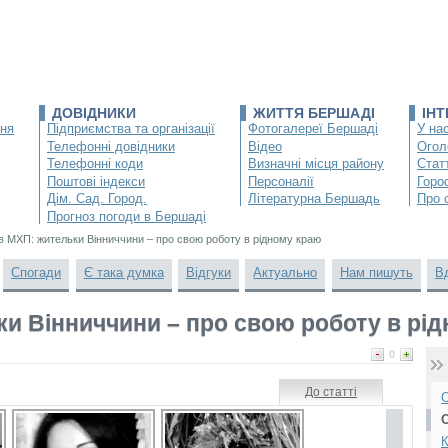
ДОВІДНИКИ
ЖИТТЯ БЕРШАДІ
ІН
ння
Підприємства та організації
Фотогалереї Бершаді
У нас
Телефонні довідники
Відео
Огол
Телефонні коди
Визначні місця району
Статт
Поштові індекси
Персоналії
Горо
Дім. Сад. Город.
Літературна Бершадь
Про 
Прогноз погоди в Бершаді
в МХП: жительки Вінниччини – про свою роботу в рідному краю
Спогади
Є така думка
Відгуки
Актуально
Нам пишуть
В
ки Вінниччини – про свою роботу в рі
0
До статті
О
К