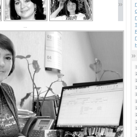
П
П
...
Р
Н