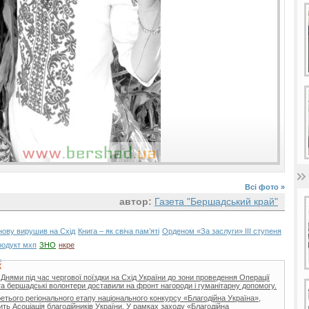
Всі фото »
автор:
Газета "Бершадський край"
нову вирушив на Схід
Книга – як свіча пам’яті
Орденом «За заслуги» ІІІ ступеня
родукт мхп
ЗНО
нкре
Х
 Днями під час чергової поїздки на Схід України до зони проведення Операції
та бершадські волонтери доставили на фронт нагороди і гуманітарну допомогу.
ретього регіонального етапу національного конкурсу «Благодійна Україна»,
ить Асоціація благодійників України. У рамках заходу «Благодійна