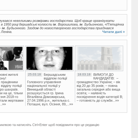
увався невеликими розмірами господарства. Щоб краще організувати
в 1950 році бершадські колгоспи ім. Ворошилова, ім. Будьонного, «П'ятирічка
 — ім. Будьонного. Згодом до новоствореного господарства приєднався
 Леніна.
Читати далі »
овні жителі
25.03.18
Бершадським
18.03.18
ВИМОГИ ДО
ону!
відділом поліції
КАНДИДАТІВ: –
 працівники
Головного управління
громадянство України; – вік
ідділу поліції
національної поліції у
від 20 до 35 років; – повна
ро шахраїв.
Вінницькій області
загальна середня або вища
и на це, тільки
розшукується гр. Ірина
освіта; – наявність
зня 2018-го
Віталіївна Доможирська,
посвідчення водія категорії В;
стали жертвами
27.04.1996 р.н., жителька с.
– готовність до служби...»»
..»»
Поташні, вул. Осіння, 89,...»»
милкою та натисніть Ctrl+Enter щоб повідомити про це редакцію