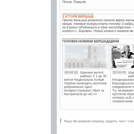
Похов. Румунія.
З ІСТОРІЇ БЕРШАДІ
Проте дальший розвиток певною мірою гальм
працю, повніше використати техніку й кадри, 
за 4 роки» об'єдналися в одне господарство
колгосп с. Бирлівки. Новий колгосп назвали ім.
ГОЛОВНІ НОВИНИ БЕРШАДЩИНИ
06.04.18
Шановні жителі
02.04.18
Шан
району! З 1 до 30
рай
квітня Національна поліція
Неодноразово
України проводить місячник
Бершадського в
добровільної здачі
повідомляли п
незареєстрованої зброї та
Та, незважаюч
боєприпасів до неї.»»
протягом бере
четверо осіб 
зловмисників..
Якщо Ви виявили помилку, виділіть текст з по