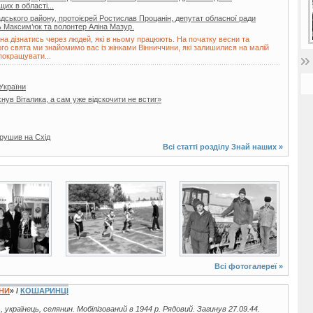
их в області...
ського району, протоієрей Ростислав Процанін, депутат обласної ради
 Максим’юк та волонтер Аліна Мазур.
а дізнатись через людей, які в ньому працюють. На початку весни та
го свята ми знайомимо вас із жінками Вінниччини, які залишилися на малій
покращувати...
України
нув Віталика, а сам уже відскочити не встиг»
ирушив на Схід
Всі статті розділу
Знай наших
»
2 фото
2 фото
Всі фотогалереї »
ЇНИ
» /
КОШАРИНЦІ
., українець, селянин. Мобілізований в 1944 р. Рядовий. Загинув 27.09.44.