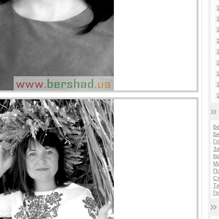
Б
Би
Гл
За
Кр
Ма
П
Ст
Ти
Гр