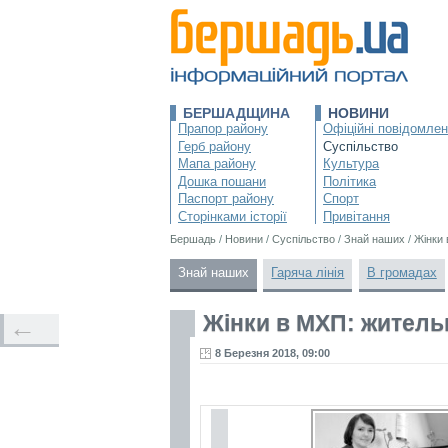
БЕРШАДЩИНА
НОВИНИ
Прапор району
Офіційні повідомле
Герб району
Суспільство
Мапа району
Культура
Дошка пошани
Політика
Паспорт району
Спорт
Сторінками історії
Привітання
Бершадь
/
Новини
/
Суспільство
/
Знай наших
/
Жінки 
Знай наших
Гаряча лінія
В громадах
Жінки в МХП: житель
←
8 Березня 2018, 09:00