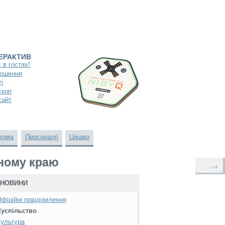
ТЕРАКТИВ
 в гостях!
ошення
і
скоп
сайт
дома
Персоналії
Цікаво
дному краю
→
НОВИНИ
фіційні повідомлення
Суспільство
ультура