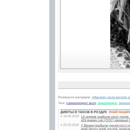
Релевантні матеріали:
«Масяня» після весілля з
Теги:
«зернопродукт мхп»
зернопродукт
зерноп
ДИВІТЬСЯ ТАКОЖ В РОЗДІЛІ
ЗНАЙ НАШИ
»
16.06.2018
14 орденів знайшли своїх героїв.
об’єднаних сил (ООС) вінницькі 
»
25.03.2018
У Вінниці пройшли урочистості т
який багато років поспіль провод