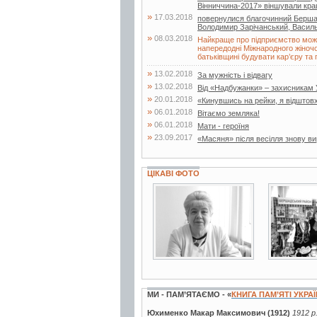
Вінниччина-2017» віншували кращ
»
17.03.2018
повернулися благочинний Бершад
Володимир Зарічанський, Василь
»
08.03.2018
Найкраще про підприємство можн
напередодні Міжнародного жіночо
батьківщині будувати кар’єру та 
»
13.02.2018
За мужність і відвагу
»
13.02.2018
Від «Надбужанки» – захисникам 
»
20.01.2018
«Кинувшись на рейки, я відштовх
»
06.01.2018
Вітаємо земляка!
»
06.01.2018
Мати - героїня
»
23.09.2017
«Масяня» після весілля знову в
ЦІКАВІ ФОТО
2 фото
2 фото
МИ - ПАМ’ЯТАЄМО - «
КНИГА ПАМ’ЯТІ УКРА
Юхименко Макар Максимович (1912)
1912 р