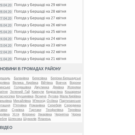
Погода у Бершаді на 29 квітня
29.04.20
Погода у Бершаді на 28 квітня
28.04.20
Погода у Бершаді на 27 квітня
27.04.20
Погода у Бершаді на 26 квітня
26.04.20
Погода у Бершаді на 25 квітня
25.04.20
Погода у Бершаді на 24 квітня
24.04.20
Погода у Бершаді на 23 квітня
23.04.20
Погода у Бершаді на 22 квітня
22.04.20
Погода у Бершаді на 21 квітня
21.04.20
НОВИНИ В ГРОМАДАХ РАЙОНУ
ершадь
Баланівка
Березівка
Берізки-Бершадські
рлівка
Велика Киріївка
Війтівка
Вовчок
Ворони
инське
Голдашівка
Джулинка
Дяківка
Жорняки
вітне
Зелений Гай
Кавкули
Кидрасівка
Кошаринці
асносілка
Крушинівка
Лісниче
Лугова
Мала Киріївка
ньківка
Михайлівка
М'якохід
Осіївка
Партизанське
оташня
П'ятківка
Романівка
Серебрія
Серединка
авки
Сумівка
Тартаки
Теофилівка
Тернівка
рлівка
Устя
Флорино
Хмарівка
Чернятка
Чорна
ебля
Шляхова
Шумилів
Яланець
ВІДЕО