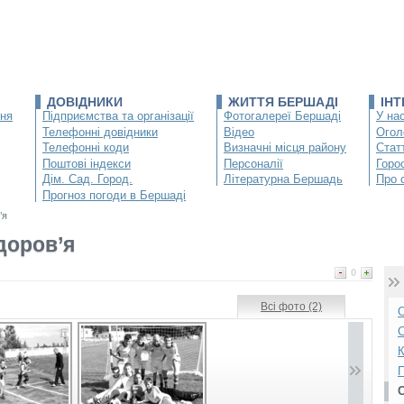
ДОВІДНИКИ
ЖИТТЯ БЕРШАДІ
ІН
ння
Підприємства та організації
Фотогалереї Бершаді
У нас
Телефонні довідники
Відео
Огол
Телефонні коди
Визначні місця району
Статт
Поштові індекси
Персоналії
Горо
Дім. Сад. Город.
Літературна Бершадь
Про 
Прогноз погоди в Бершаді
’я
здоров’я
0
Всі фото (2)
О
С
К
П