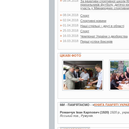
»
08.04.2018
За ініціативи спортивної школи
прихильників футболу, дитячо-
участь у Міжнародних спортивни
»
08.04.2018
Спорт
»
02.04.2018
Спортивні новини
»
01.04.2018
Наші стрільці – другі в області
»
25.03.2018
Спорт
»
16.03.2018
Чемпіонат України з двоборства
»
16.03.2018
Перші успіхи боксерів
ЦІКАВІ ФОТО
6 фото
3 фото
МИ - ПАМ’ЯТАЄМО - «
КНИГА ПАМ’ЯТІ УКРА
Романчук Іван Карпович (1920)
1920 р., укр
Ясський пов., Румунія.