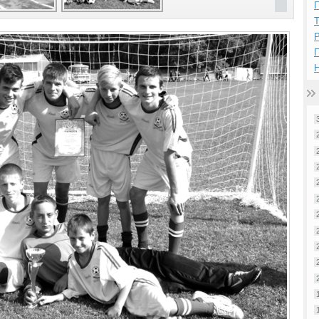
П
Р
Н