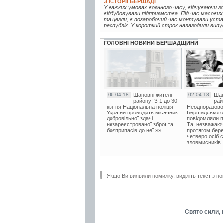
З ІСТОРІЇ БЕРШАДІ
У важких умовах воєнного часу, відчуваючи г
відбудовували підприємства. Під час масових
та цегли, в позаробочий час монтували устат
республік. У короткий строк налагодили випуск
ГОЛОВНІ НОВИНИ БЕРШАДЩИНИ
06.04.18
Шановні жителі
02.04.18
Шан
району! З 1 до 30
рай
квітня Національна поліція
Неодноразово
України проводить місячник
Бершадського в
добровільної здачі
повідомляли п
незареєстрованої зброї та
Та, незважаюч
боєприпасів до неї.»»
протягом бере
четверо осіб 
зловмисників..
Якщо Ви виявили помилку, виділіть текст з по
Свято сили, 