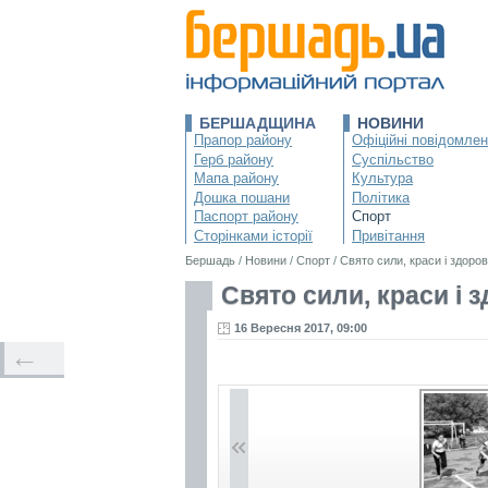
БЕРШАДЩИНА
НОВИНИ
Прапор району
Офіційні повідомле
Герб району
Суспільство
Мапа району
Культура
Дошка пошани
Політика
Паспорт району
Спорт
Сторінками історії
Привітання
Бершадь
/
Новини
/
Спорт
/
Свято сили, краси і здоров
Свято сили, краси і 
16 Вересня 2017, 09:00
←