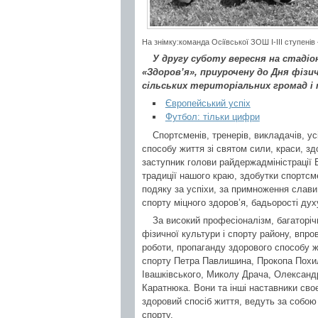
На знімку:команда Осіївської ЗОШ І-ІІІ ступені
У другу суботу вересня на стадіо
«Здоров’я», приурочену до Дня фізи
сільських територіальних громад і 
Європейський успіх
Футбол: тільки цифри
Спортсменів, тренерів, викладачів, ус
способу життя зі святом сили, краси, з
заступник голови райдержадміністрації
традиції нашого краю, здобутки спортсм
подяку за успіхи, за примноження слав
спорту міцного здоров’я, бадьорості духу
За високий професіоналізм, багаторіч
фізичної культури і спорту району, впр
роботи, пропаганду здорового способу ж
спорту Петра Павлишина, Прокопа Похил
Івашківського, Миколу Драча, Олександ
Каратнюка. Вони та інші наставники с
здоровий спосіб життя, ведуть за собо
спорту.