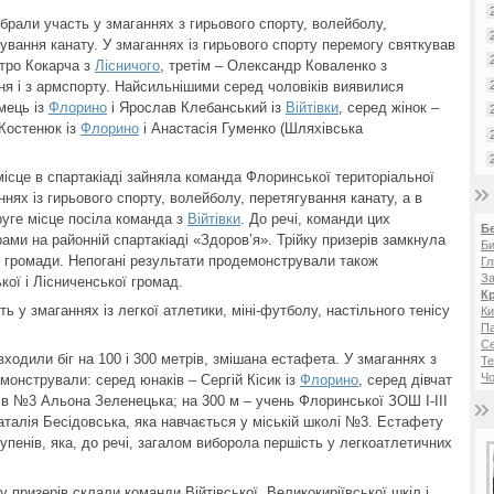
брали участь у змаганнях з гирьового спорту, волейболу,
ягування канату. У змаганнях із гирьового спорту перемогу святкував
тро Кокарча з
Лісничого
, третім – Олександр Коваленко з
я і з армспорту. Найсильнішими серед чоловіків виявилися
мець із
Флорино
і Ярослав Клебанський із
Війтівки
, серед жінок –
 Костенюк із
Флорино
і Анастасія Гуменко (Шляхівська
ісце в спартакіаді зайняла команда Флоринської територіальної
нях із гирьового спорту, волейболу, перетягування канату, а в
уге місце посіла команда з
Війтівки
. До речі, команди цих
Б
рами на районній спартакіаді «Здоров’я». Трійку призерів замкнула
Би
ї громади. Непогані результати продемонстрували також
Гл
За
кої і Лісниченської громад.
К
ть у змаганнях із легкої атлетики, міні-футболу, настільного тенісу
Ки
Па
С
ходили біг на 100 і 300 метрів, змішана естафета. У змаганнях з
Те
Чо
монстрували: серед юнаків – Сергій Кісик із
Флорино
, серед дівчат
ів №3 Альона Зеленецька; на 300 м – учень Флоринської ЗОШ І-ІІІ
талія Бесідовська, яка навчається у міській школі №3. Естафету
тупенів, яка, до речі, загалом виборола першість у легкоатлетичних
ку призерів склали команди Війтівської, Великокиріївської шкіл і