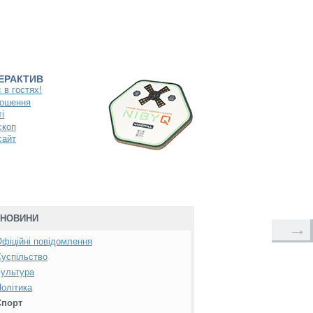
ТЕРАКТИВ
 в гостях!
ошення
і
скоп
сайт
НОВИНИ
→
фіційні повідомлення
успільство
ультура
олітика
Спорт