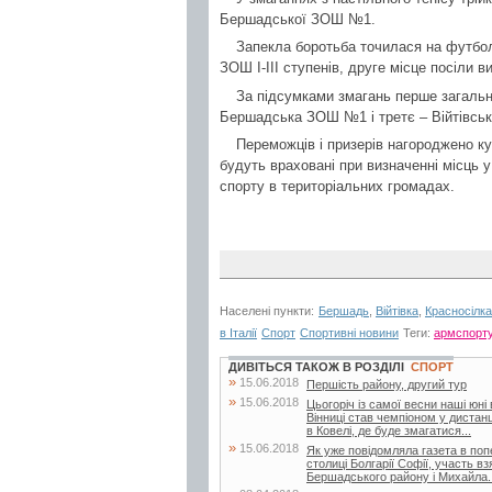
Бершадської ЗОШ №1.
Запекла боротьба точилася на футбол
ЗОШ І-ІІІ ступенів, друге місце посіли
За підсумками змагань перше загаль
Бершадська ЗОШ №1 і третє – Війтівська
Переможців і призерів нагороджено куб
будуть враховані при визначенні місць 
спорту в територіальних громадах.
Населені пункти:
Бершадь
,
Війтівка
,
Красносілка
в Італії
Спорт
Спортивні новини
Теги:
армспорт
ДИВІТЬСЯ ТАКОЖ В РОЗДІЛІ
СПОРТ
»
15.06.2018
Першість району, другий тур
»
15.06.2018
Цьогоріч із самої весни наші юні
Вінниці став чемпіоном у дистанц
в Ковелі, де буде змагатися...
»
15.06.2018
Як уже повідомляла газета в поп
столиці Болгарії Софії, участь в
Бершадського району і Михайла..