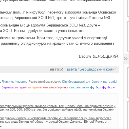
ьному полі. У мініфутболі перемогу виборола команда Осіївської
 вихованці Бершадської ЗОШ №1, третє – учні міської школи №3.
нокомандне місце здобула Бершадська ЗОШ №3, друге –
 ЗОШ. Вагомі здобутки також в учнів інших шкіл.
ками та грамотами. Крім того, підсумки участі у спартакіаді
у районному оглядіконкурсі на кращий стан фізичного виховання і
Василь ВЕРБЕЦЬКИЙ.
автор:
Газета "Бершадський край"
,
Лісниче
,
Флорино
Релевантні матеріали:
Юні бершадські футболісти на турнірі
у
бурлака
ветеран
ветеранів
михайло бурлака
ольшевський
футбол
футболу
 веслувальники здобули чимало успіхів. Так, Павло Чабан на відкритті сезону у
іях на 200, 500, 2000 метрів. Він успішно пройшов відбір на чемпіонат України
ередньому номері, у чемпіонаті Європи-2018 із армреслінгу, який відбувся в
зяла команда Вінницької області у складі Оксани Дяченко, Вікторії Рожко з
.