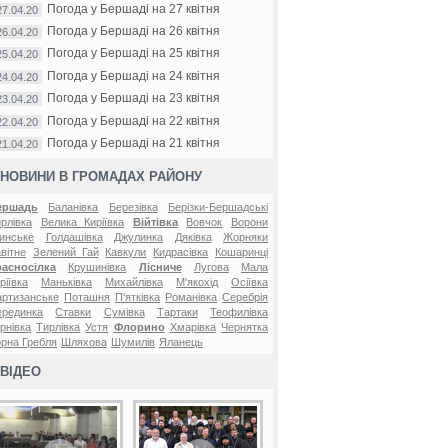
Погода у Бершаді на 27 квітня
27.04.20
Погода у Бершаді на 26 квітня
26.04.20
Погода у Бершаді на 25 квітня
25.04.20
Погода у Бершаді на 24 квітня
24.04.20
Погода у Бершаді на 23 квітня
23.04.20
Погода у Бершаді на 22 квітня
22.04.20
Погода у Бершаді на 21 квітня
21.04.20
НОВИНИ В ГРОМАДАХ РАЙОНУ
ершадь
Баланівка
Березівка
Берізки-Бершадські
рлівка
Велика Киріївка
Війтівка
Вовчок
Ворони
инське
Голдашівка
Джулинка
Дяківка
Жорняки
вітне
Зелений Гай
Кавкули
Кидрасівка
Кошаринці
расносілка
Крушинівка
Лісниче
Лугова
Мала
ріївка
Маньківка
Михайлівка
М'якохід
Осіївка
ртизанське
Поташня
П'ятківка
Романівка
Серебрія
ерединка
Ставки
Сумівка
Тартаки
Теофилівка
рнівка
Тирлівка
Устя
Флорино
Хмарівка
Чернятка
рна Гребля
Шляхова
Шумилів
Яланець
ВІДЕО