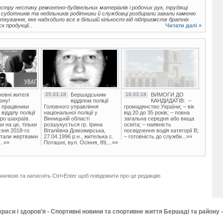
остру нестачу ремонтно-будівельних матеріалів і робочих рук, трудящі
 суботників та недільників робітники й службовці розбирали завали каменю
кування, яке надходило все в більшій кількості від підприємств братніх
 продукції...
Читати далі »
овні жителі
25.03.18
Бершадським
18.03.18
ВИМОГИ ДО
ону!
відділом поліції
КАНДИДАТІВ: –
 працівники
Головного управління
громадянство України; – вік
ідділу поліції
національної поліції у
від 20 до 35 років; – повна
ро шахраїв.
Вінницькій області
загальна середня або вища
и на це, тільки
розшукується гр. Ірина
освіта; – наявність
зня 2018-го
Віталіївна Доможирська,
посвідчення водія категорії В;
стали жертвами
27.04.1996 р.н., жителька с.
– готовність до служби...»»
..»»
Поташні, вул. Осіння, 89,...»»
милкою та натисніть Ctrl+Enter щоб повідомити про це редакцію
краси і здоров’я - Спортивні новини та спортивне життя Бершаді та району 