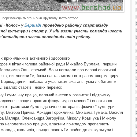
в – переможець змагань з мініфутболу. Фото автора.
ні «Колос» у
Бершаді
проведено районну спартакіаду
чної культури і спорту. У ній взяли участь команди шести
п’ятнадцяти загальноосвітніх шкіл району.
іх прихильників активного і здорового
доров’я вітали голова районної ради Михайло Бурлака і перший
 Володимир Ольшевський. Вони нагадали про славні спортивні
енів, висловили їм, їхнім наставникам і ветеранам спорту щиру
и Бершадщини і побажали учасникам змагань, усім любителям
, вдалих стартів і нових перемог.
ну і сумлінну працю, вагомий внесок у розвиток і підтримку
овадження кращих практик фізкультурно-масової і спортивної
иття грамотами було відзначено ветеранів фізичної культури і
у, Віктора Причка, Аркадія Горохлянка, Михайла Тумака, Василя
ра Маляра, Олександра Загоруйка, Миколу Кравчука і Миколу
воєю наполегливою працею, власним прикладом пропагують
ю молодь, школярів, прищеплюють їм любов до фізкультури і