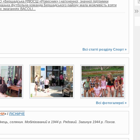
 КО «Бершадська РДЮСШ «Ровесник» і натхненної, значної підтримки
юнацька футбольна команда Бершадського району мала можливість взяти
х змаганнях BACOLI...
Всі статті розділу
Спорт
»
11 фото
8 фото
Всі фотогалереї »
ЇНИ
» /
ЛІСНИЧЕ
аїнець, селянин. Мобілізований в 1944 р. Рядовий. Загинув 1944 р. Похов.