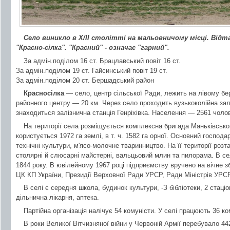
Село виникло в Х/ІІ столітті на мальовничому місці. Відта
"Красно-сілка". "Красний" - означає "гарний".
За адмін.поділом 16 ст. Брацлавський повіт 16 ст.
За адмін.поділом 19 ст. Гайсинський повіт 19 ст.
За адмін.поділом 20 ст. Бершадський район
Красносілка
— село, центр сільської Ради, лежить на лівому бе
районного центру — 20 км. Через село проходить вузькоколійна зал
знаходиться залізнична станція Генріхівка. Населення — 2561 чолов
На території села розміщується комплексна бригада Маньківсько
користується 1972 га землі, в т. ч. 1582 га орної. Основний господ
технічні культури, м'ясо-молочне тваринництво. На її території ро
столярні й слюсарні майстерні, вальцьовий млин та пилорама. В се
1844 року. В ювілейному 1967 році підприємству вручено на вічне 
ЦК КП України, Президії Верховної Ради УРСР, Ради Міністрів УРС
В селі є середня школа, будинок культури, -З бібліотеки, 2 стаціо
дільнична лікарня, аптека.
Партійна організація налічує 54 комуністи. У селі працюють 36 к
В роки Великої Вітчизняної війни у Червоній Армії перебувало 442