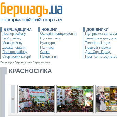
БЕРШАДЩИНА
НОВИНИ
ДОВІДНИКИ
Прапор району
Офіційні повідомлення
Підприємства та орг
Герб району
Суспільство
Телефонні довідник
Мапа району
Культура
Телефонні коди
Дошка пошани
Політика
Поштові індекси
Паспорт району
Спорт
Дім. Сад. Город.
Сторінками історії
Привітання
Прогноз погоди в Б
Бершадь
/
Бершадщина
/
Красносілка
КРАСНОСІЛКА