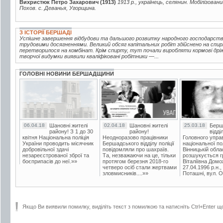
Вихристюк Петро Захарович (1913)
1913 р., українець, селянин. Мобілізовани
Похов. с. Деванья, Угорщина.
З ІСТОРІЇ БЕРШАДІ
Успішне завершення відбудови та дальшого розвитку народного господарств
трудовими досягненнями. Великий обсяг капітальних робіт здійснено на спир
перетворилося на комбінат. Крім спирту, тут почали виробляти кормові дріжд
творчої видумки виявили кваліфіковані робітники —...
ГОЛОВНІ НОВИНИ БЕРШАДЩИНИ
06.04.18
Шановні жителі
02.04.18
Шановні жителі
25.03.18
Берш
району! З 1 до 30
району!
відді
квітня Національна поліція
Неодноразово працівники
Головного упра
України проводить місячник
Бершадського відділу поліції
національної пол
добровільної здачі
повідомляли про шахраїв.
Вінницькій обла
незареєстрованої зброї та
Та, незважаючи на це, тільки
розшукується гр
боєприпасів до неї.»»
протягом березня 2018-го
Віталіївна Домо
четверо осіб стали жертвами
27.04.1996 р.н.,
зловмисників....»»
Поташні, вул. Ос
Якщо Ви виявили помилку, виділіть текст з помилкою та натисніть Ctrl+Enter щ