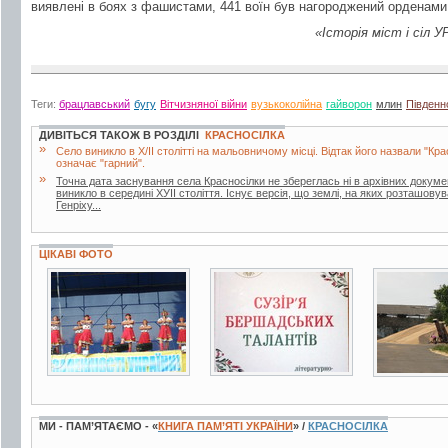
виявлені в боях з фашистами, 441 воїн був нагороджений орденам
«Історія міст і сіл 
Теги:
брацлавський
бугу
Вітчизняної війни
вузькоколійна
гайворон
млин
Південн
ДИВІТЬСЯ ТАКОЖ В РОЗДІЛІ
КРАСНОСІЛКА
»
Село виникло в Х/ІІ столітті на мальовничому місці. Відтак його назвали "Кра
означає "гарний".
»
Точна дата заснування села Красносілки не збереглась ні в архівних докуме
виникло в середині ХУІІ століття. Існує версія, що землі, на яких розташову
Генріху...
ЦІКАВІ ФОТО
6 фото
2 фото
11 фото
МИ - ПАМ’ЯТАЄМО - «
КНИГА ПАМ’ЯТІ УКРАЇНИ
» /
КРАСНОСІЛКА