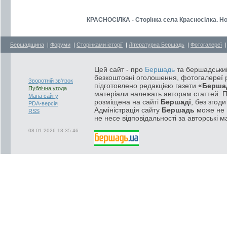
КРАСНОСІЛКА - Сторінка села Красносілка. Но
Бершадщина
|
Форуми
|
Сторінками історії
|
Літературна Бершадь
|
Фотогалереї
Цей сайт - про
Бершадь
та бершадський
безкоштовні оголошення, фотогалереї р
Зворотній зв'язок
підготовлено редакцією газети
«Берша
Публічна угода
матеріали належать авторам статтей. 
Мапа сайту
розміщена на сайті
Бершаді
, без згод
PDA-версія
Адміністрація сайту
Бершадь
може не п
RSS
не несе відповідальності за авторські м
08.01.2026 13:35:46