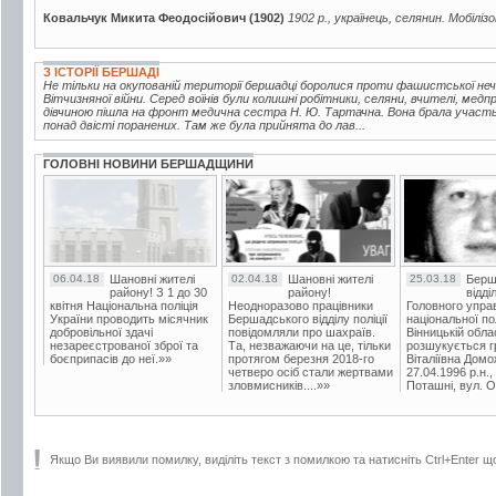
Ковальчук Микита Феодосійович (1902)
1902 р., українець, селянин. Мобіліз
З ІСТОРІЇ БЕРШАДІ
Не тільки на окупованій території бершадці боролися проти фашистської неч
Вітчизняної війни. Серед воїнів були колишні робітники, селяни, вчителі, медп
дівчиною пішла на фронт медична сестра Н. Ю. Тартачна. Вона брала участь 
понад двісті поранених. Там же була прийнята до лав...
ГОЛОВНІ НОВИНИ БЕРШАДЩИНИ
06.04.18
Шановні жителі
02.04.18
Шановні жителі
25.03.18
Берш
району! З 1 до 30
району!
відді
квітня Національна поліція
Неодноразово працівники
Головного упра
України проводить місячник
Бершадського відділу поліції
національної пол
добровільної здачі
повідомляли про шахраїв.
Вінницькій обла
незареєстрованої зброї та
Та, незважаючи на це, тільки
розшукується гр
боєприпасів до неї.»»
протягом березня 2018-го
Віталіївна Домо
четверо осіб стали жертвами
27.04.1996 р.н.,
зловмисників....»»
Поташні, вул. Ос
Якщо Ви виявили помилку, виділіть текст з помилкою та натисніть Ctrl+Enter щ