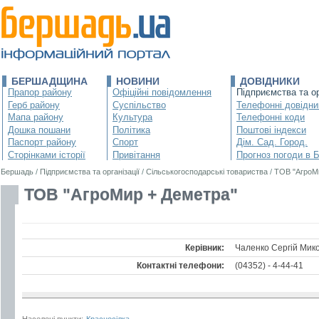
БЕРШАДЩИНА
НОВИНИ
ДОВІДНИКИ
Прапор району
Офіційні повідомлення
Підприємства та ор
Герб району
Суспільство
Телефонні довідни
Мапа району
Культура
Телефонні коди
Дошка пошани
Політика
Поштові індекси
Паспорт району
Спорт
Дім. Сад. Город.
Сторінками історії
Привітання
Прогноз погоди в 
Бершадь
/
Підприємства та організації
/
Сільськогосподарські товариства
/
ТОВ "АгроМ
ТОВ "АгроМир + Деметра"
Керівник:
Чаленко Сергій Мик
Контактні телефони:
(04352) - 4-44-41
Населені пункти:
Красносілка