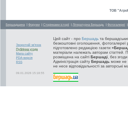
ТОВ "Агро
Бершадщина
|
Форуми
|
Сторінками історії
|
Літературна Бершадь
|
Фотогалереї
Цей сайт - про
Бершадь
та бершадський
безкоштовні оголошення, фотогалереї р
Зворотній зв'язок
підготовлено редакцією газети
«Берша
Публічна угода
матеріали належать авторам статтей. 
Мапа сайту
розміщена на сайті
Бершаді
, без згод
PDA-версія
Адміністрація сайту
Бершадь
може не п
RSS
не несе відповідальності за авторські м
09.01.2026 15:18:55