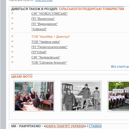
ДИВІТЬСЯ ТАКОЖ В РОЗДІЛІ
СІЛЬСЬКОГОСПОДАРСЬКІ ТОВАРИСТВА
»
СФГ "НОВОСУЛІВСЬКЕ"
»
ПП "Валентина"
»
ПП "Відродження"
»
"Хлібороб"
»
ТОВ "АгроМир + Деметра"
»
ТОВ "Чарівна нива"
»
ПП "Промтехагросервіс"
»
ПП"Обрій"
»
СФГ "Кидрасівське"
»
ТОВ "Світанок Агросвіт"
Всі статті 
ЦІКАВІ ФОТО
3 фото
2 фото
31 фото
МИ - ПАМ’ЯТАЄМО - «
КНИГА ПАМ’ЯТІ УКРАЇНИ
» /
СТАВКИ