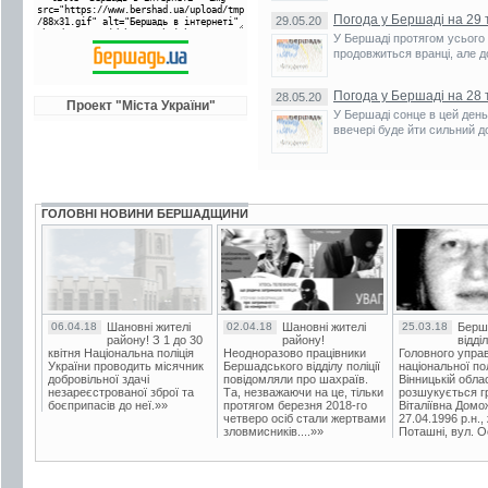
Погода у Бершаді на 29 
29.05.20
У Бершаді протягом усього
продовжиться вранці, але д
Погода у Бершаді на 28 
28.05.20
Проект "Міста України"
У Бершаді сонце в цей день 
ввечері буде йти сильний 
ГОЛОВНІ НОВИНИ БЕРШАДЩИНИ
06.04.18
Шановні жителі
02.04.18
Шановні жителі
25.03.18
Берш
району! З 1 до 30
району!
відді
квітня Національна поліція
Неодноразово працівники
Головного упра
України проводить місячник
Бершадського відділу поліції
національної пол
добровільної здачі
повідомляли про шахраїв.
Вінницькій облас
незареєстрованої зброї та
Та, незважаючи на це, тільки
розшукується гр
боєприпасів до неї.»»
протягом березня 2018-го
Віталіївна Домо
четверо осіб стали жертвами
27.04.1996 р.н.,
зловмисників....»»
Поташні, вул. Ос