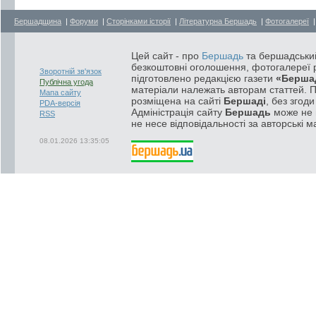
Бершадщина
|
Форуми
|
Сторінками історії
|
Літературна Бершадь
|
Фотогалереї
Цей сайт - про
Бершадь
та бершадський
безкоштовні оголошення, фотогалереї р
Зворотній зв'язок
підготовлено редакцією газети
«Берша
Публічна угода
матеріали належать авторам статтей. 
Мапа сайту
розміщена на сайті
Бершаді
, без згод
PDA-версія
Адміністрація сайту
Бершадь
може не п
RSS
не несе відповідальності за авторські м
08.01.2026 13:35:05