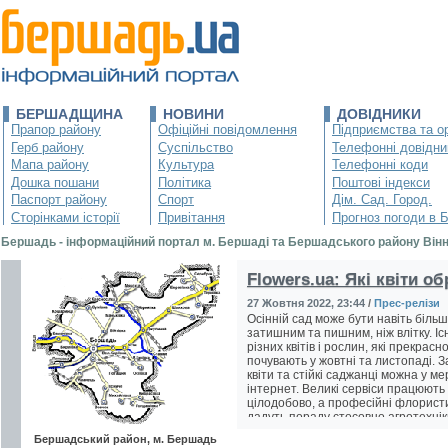
БЕРШАДЩИНА
НОВИНИ
ДОВІДНИКИ
Прапор району
Офіційні повідомлення
Підприємства та ор
Герб району
Суспільство
Телефонні довідни
Мапа району
Культура
Телефонні коди
Дошка пошани
Політика
Поштові індекси
Паспорт району
Спорт
Дім. Сад. Город.
Сторінками історії
Привітання
Прогноз погоди в 
Бершадь - інформаційний портал м. Бершаді та Бершадського району Вінниц
Flowers.ua: Які квіти о
27 Жовтня 2022, 23:44
/
Прес-релізи
Осінній сад може бути навіть більш
затишним та пишним, ніж влітку. Іс
різних квітів і рослин, які прекрасн
почувають у жовтні та листопаді. 
квіти та стійкі саджанці можна у ме
інтернет. Великі сервіси працюють
цілодобово, а професійні флорист
дадуть пораду стосовно агротехнік
Заказати збірний букет квітів на са
Бершадський район, м. Бершадь
flowers.ua можна у два кліки зі свог