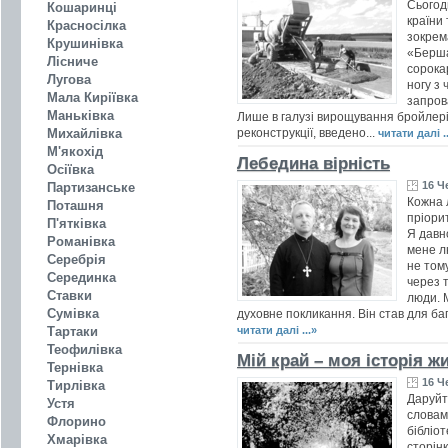
Сьогодн
Кошаринці
країни
Красносілка
зокрем
Крушинівка
«Берша
Лісниче
сорока
Лугова
ногу з
Мала Киріївка
запров
Маньківка
Лише в галузі вирощування бройлері
Михайлівка
реконструкції, введено...
читати далі ..
М'якохід
Лебедина вірність
Осіївка
16 Ч
Партизанське
Кожна 
Поташня
пріори
П'ятківка
Я давн
Романівка
мене л
Серебрія
не тому
Серединка
через т
Ставки
люди. 
Сумівка
духовне покликання. Він став для ба
Тартаки
читати далі ...»
Теофилівка
Мій край – моя історія ж
Тернівка
16 Ч
Тирлівка
Даруйте
Устя
словам
Флорино
бібліот
Хмарівка
сторінк