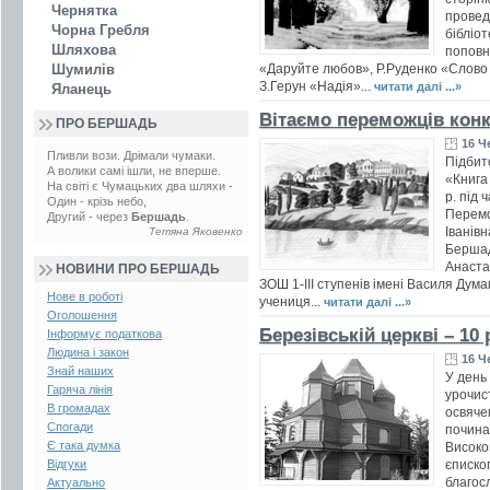
Чернятка
провед
Чорна Гребля
бібліот
Шляхова
поповн
Шумилів
«Даруйте любов», Р.Руденко «Слово 
З.Герун «Надія»...
читати далі ...»
Яланець
Вітаємо переможців кон
ПРО БЕРШАДЬ
16 Ч
Пливли вози. Дрімали чумаки.
Підбит
А волики самі ішли, не вперше.
«Книга 
На світі є Чумацьких два шляхи -
р. під 
Один - крізь небо,
Перемо
Другий - через
Бершадь
.
Іванівн
Тетяна Яковенко
Бершад
Анаста
НОВИНИ ПРО БЕРШАДЬ
ЗОШ 1-ІІІ ступенів імені Василя Дум
Нове в роботі
учениця...
читати далі ...»
Оголошення
Березівській церкві – 10 
Інформує податкова
Людина і закон
16 Ч
Знай наших
У день 
Гаряча лінія
урочис
В громадах
освяче
Спогади
почина
Є така думка
Високо
Відгуки
єписко
благос
Актуально