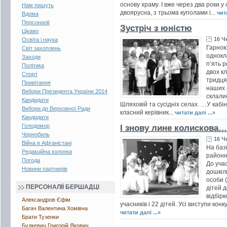
основу храму. І вже через два роки у
Нам пишуть
двоярусна, з трьома куполами і...
чита
Вдома
Персоналії
Зустріч з юністю
Цікаво
16 Ч
Освіта і наука
Гарною
Світ захоплень
однокл
Заходи
п’ять 
Політика
двох кл
Спорт
тридця
Привітання
наших 
Вибори Президента України 2014
склали
Кандидати
Шляховій та сусідніх селах. …У кабін
Вибори до Верховної Ради
класний керівник...
читати далі ...»
Кандидати
Голодомор
І знову лине колискова…
Чорнобиль
16 Ч
Війна в Афганістані
На баз
Редакційна колонка
районн
Погода
До уча
Новини партнерів
дошкіль
особи (
ПЕРСОНАЛІЇ БЕРШАДЦІ
дітей 
відбір
Александров Єфім
учасників і 22 дітей. Усі виступи кон
Багач Валентина Хомівна
читати далі ...»
Брати Тузенки
Будкевич Григорій Якович