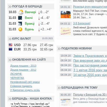
Висловлюю щиру подяку фе
Шевчук Федір Харитонович
Юзько Олександр
ПОГОДА В БЕРШАДІ
Розклад руху маршрутних
14.01.11
Маршрут №3 ТМ Зал. станція 
10.03
Ввечері
0...-2°
16.04, 17.14. Зал. станція – 
16.44. Зал....
»
11.03
Вночі
-4...-6°
З 8 Березня!
11.03
Вранці
-2...-4°
04.03.11
Любі жінки! Дозвольте прив
11.03
Вдень
+2...+4°
слова глибокої вдячності, а
тримається світ. У буднях 
КУРС ВАЛЮТ
10.03.2021
USD
27.86 грн
27.45 грн
ПОДАТКОВІ НОВИНИ
EUR
33.25 грн
32.65 грн
Зміни в Податковому к
19.04.16
України
ОНОВЛЕННЯ НА САЙТІ
Про внесення змін до 
06.04.16
виконання вимог пп. 1, 2 та 3 доручення 
Про застосування режи
06.04.16
Дошка пошани - 2013
Державна фіскальна служба України у зв’
З 1 квітня 2016 року 
Дошка пошани - 2012
06.04.16
накладної
ЛІСНИЧЕ
/ Державна фіскальна служба
14 квітня 2016 року ві
06.04.16
ЧЕРНЯТКА
платників податків Вінницької 
«Офіційно про податкові новації
Незрівнянний світ краси
Місце проведення: м. Житомир,...
Сніжинки падають
БЕРШАДЩИНА РІК ТОМУ
У Карпатах ходить осінь
Погода у Бершаді на 30 
30.05.20
БЕРШАДЬ
- НАША КНОПКА
Весь день у Бершаді буде 
дня повинен послабшати і ч