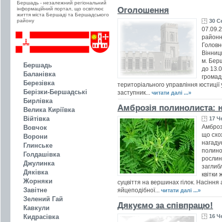
Бершадь - незалежний регіональний
смартфона. Якщо ви вже досвідче
Оголошення
інформаційний портал, що освітлює
садівник, обрати потрібні квіти зов
життя міста Бершаді та Бершадського
нескладно. Спочатку потрібно виз
району
30 С
тематикою та стилем, а потім
07.09.
виділити...
читати далі ...
районн
Головн
Вінниц
м. Берш
Бершадь
до 13.
Баланівка
громад
Березівка
територіального управління юстиції у
Берізки-Бершадські
заступник...
читати далі ...»
Бирлівка
Амброзія полинолиста: н
Велика Киріївка
Війтівка
17 Ч
Амброз
Вовчок
що схо
Ворони
нагадує
Глинське
полино
Голдашівка
рослин
Джулинка
заглиб
Дяківка
квітки 
Жорняки
суцвіття на вершинах гілок. Насіння
Завітне
яйцеподібної...
читати далі ...»
Зелений Гай
Дякуємо за співпрацю!
Кавкули
Кидрасівка
16 Ч