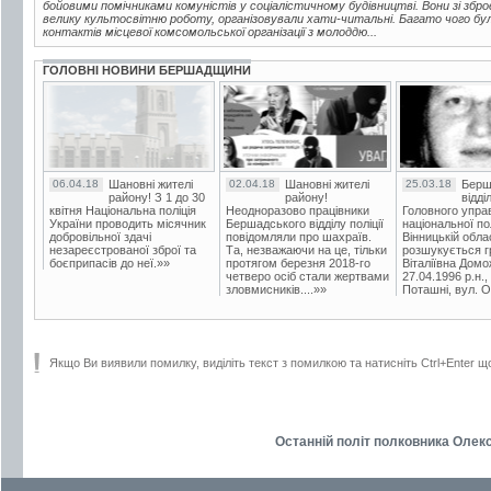
бойовими помічниками комуністів у соціалістичному будівництві. Вони зі збр
велику культосвітню роботу, організовували хати-читальні. Багато чого бу
контактів місцевої комсомольської організації з молоддю...
ГОЛОВНІ НОВИНИ БЕРШАДЩИНИ
06.04.18
Шановні жителі
02.04.18
Шановні жителі
25.03.18
Берш
району! З 1 до 30
району!
відді
квітня Національна поліція
Неодноразово працівники
Головного упра
України проводить місячник
Бершадського відділу поліції
національної пол
добровільної здачі
повідомляли про шахраїв.
Вінницькій обла
незареєстрованої зброї та
Та, незважаючи на це, тільки
розшукується гр
боєприпасів до неї.»»
протягом березня 2018-го
Віталіївна Домо
четверо осіб стали жертвами
27.04.1996 р.н.,
зловмисників....»»
Поташні, вул. Ос
Якщо Ви виявили помилку, виділіть текст з помилкою та натисніть Ctrl+Enter щ
Останній політ полковника Олекс