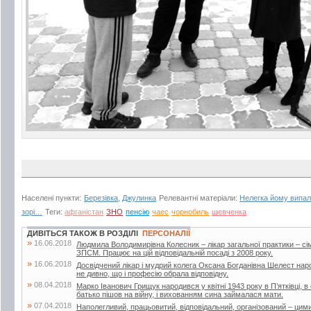
Населені пункти:
Березівка
,
Джулинка
Релевантні матеріали:
Нелегка йому випа
зорі…
Теги:
афганістан
ЗНО
пенсію
чаес
чорнобиль
шевченка
ДИВІТЬСЯ ТАКОЖ В РОЗДІЛІ
ПЕРСОНАЛІЇ
»
16.06.2018
Людмила Володимирівна Колесник – лікар загальної практики – с
ЗПСМ. Працює на цій відповідальній посаді з 2008 року.
»
16.06.2018
Досвідчений лікар і мудрий колега Оксана Богданівна Шелест наро
не дивно, що і професію обрала відповідну.
»
08.04.2018
Марко Іванович Грищук народився у квітні 1943 року в П’ятківці, в 
батько пішов на війну, і вихованням сина займалася мати.
»
07.04.2018
Наполегливий, працьовитий, відповідальний, організований – ци