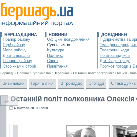
БЕРШАДЩИНА
НОВИНИ
ДОВІДНИКИ
Прапор району
Офіційні повідомлення
Підприємства та орг
Герб району
Суспільство
Телефонні довідник
Мапа району
Культура
Телефонні коди
Дошка пошани
Політика
Поштові індекси
Паспорт району
Спорт
Дім. Сад. Город.
Сторінками історії
Привітання
Прогноз погоди в Б
Бершадь
/
Новини
/
Суспільство
/
Персоналії
/
Останній політ полковника Олексія Овча
Знай наших
Гаряча лінія
В громадах
Спогади
Є така думка
Останній політ полковника Олексія
←
6 Лютого 2018, 09:00