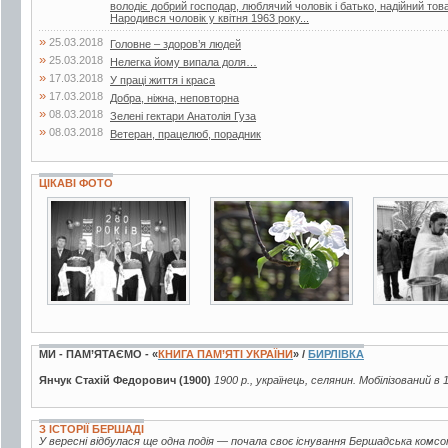
володіє добрий господар, люблячий чоловік і батько, надійний т
Народився чоловік у квітня 1963 року...
»
25.03.2018
Головне – здоров’я людей
»
25.03.2018
Нелегка йому випала доля…
»
17.03.2018
У праці життя і краса
»
17.03.2018
Добра, ніжна, неповторна
»
08.03.2018
Зелені гектари Анатолія Гуза
»
08.03.2018
Ветеран, працелюб, порадник
ЦІКАВІ ФОТО
3 фото
19 фото
3 фото
МИ - ПАМ’ЯТАЄМО - «
КНИГА ПАМ’ЯТІ УКРАЇНИ
» /
БИРЛІВКА
Янчук Стахій Федорович (1900)
1900 р., українець, селянин. Мобілізований в 
З ІСТОРІЇ БЕРШАДІ
У вересні відбулася ще одна подія — почала своє існування Бершадська комсо