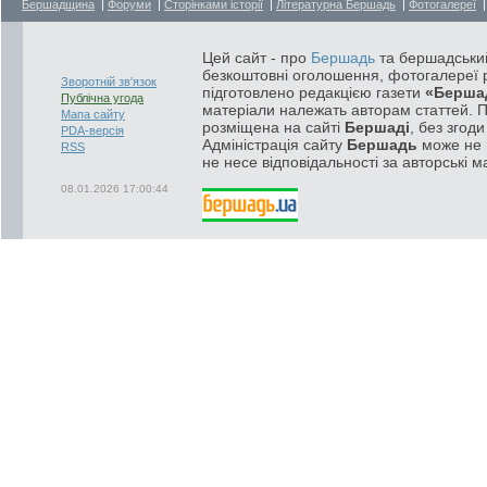
Бершадщина
|
Форуми
|
Сторінками історії
|
Літературна Бершадь
|
Фотогалереї
Цей сайт - про
Бершадь
та бершадський
безкоштовні оголошення, фотогалереї р
Зворотній зв'язок
підготовлено редакцією газети
«Берша
Публічна угода
матеріали належать авторам статтей. 
Мапа сайту
розміщена на сайті
Бершаді
, без згод
PDA-версія
Адміністрація сайту
Бершадь
може не п
RSS
не несе відповідальності за авторські м
08.01.2026 17:00:44