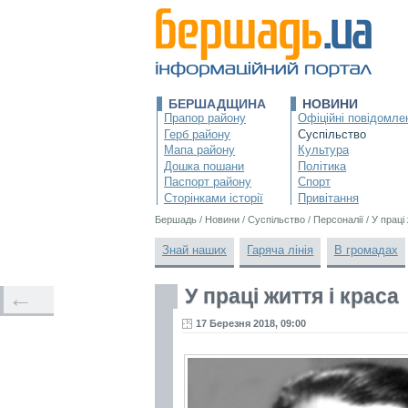
БЕРШАДЩИНА
НОВИНИ
Прапор району
Офіційні повідомле
Герб району
Суспільство
Мапа району
Культура
Дошка пошани
Політика
Паспорт району
Спорт
Сторінками історії
Привітання
Бершадь
/
Новини
/
Суспільство
/
Персоналії
/
У праці 
Знай наших
Гаряча лінія
В громадах
У праці життя і краса
←
17 Березня 2018, 09:00