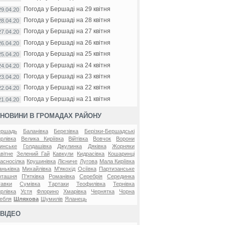
Погода у Бершаді на 29 квітня
29.04.20
Погода у Бершаді на 28 квітня
28.04.20
Погода у Бершаді на 27 квітня
27.04.20
Погода у Бершаді на 26 квітня
26.04.20
Погода у Бершаді на 25 квітня
25.04.20
Погода у Бершаді на 24 квітня
24.04.20
Погода у Бершаді на 23 квітня
23.04.20
Погода у Бершаді на 22 квітня
22.04.20
Погода у Бершаді на 21 квітня
21.04.20
НОВИНИ В ГРОМАДАХ РАЙОНУ
ершадь
Баланівка
Березівка
Берізки-Бершадські
рлівка
Велика Киріївка
Війтівка
Вовчок
Ворони
инське
Голдашівка
Джулинка
Дяківка
Жорняки
вітне
Зелений Гай
Кавкули
Кидрасівка
Кошаринці
асносілка
Крушинівка
Лісниче
Лугова
Мала Киріївка
ньківка
Михайлівка
М'якохід
Осіївка
Партизанське
оташня
П'ятківка
Романівка
Серебрія
Серединка
авки
Сумівка
Тартаки
Теофилівка
Тернівка
рлівка
Устя
Флорино
Хмарівка
Чернятка
Чорна
ебля
Шляхова
Шумилів
Яланець
ВІДЕО