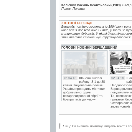
Колісник Василь Леонтійович (1909)
1909 р
Похов. Польща.
З ІСТОРІЇ БЕРШАДІ
Бершадь помітно зростала (з 1904 року вон
населення досягла вже 12 тис, у місті не було
молитовних будинків. У місті була тільки зем
змінити таке становище, трудящі боролися за
ГОЛОВНІ НОВИНИ БЕРШАДЩИНИ
06.04.18
Шановні жителі
02.04.18
Шан
району! З 1 до 30
рай
квітня Національна поліція
Неодноразово
України проводить місячник
Бершадського в
добровільної здачі
повідомляли п
незареєстрованої зброї та
Та, незважаюч
боєприпасів до неї.»»
протягом бере
четверо осіб 
зловмисників..
Якщо Ви виявили помилку, виділіть текст з по