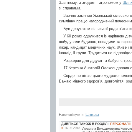
Завітному, а згодом – агрономом у
Шлях
зі справами.
Заочно закінчив Уманський сільського
сумлінну працю нагороджений почесним
Був депутатом сільської ради п’яти с
У 60 роках одружився із чарівною дів
побудували будинок, посадили та вирос
лікар, кандидат медичних наук. Живе і 
інвалід ІІ групи. Трудиться на відповіда
Розрадою для дідуся та бабусі є троє 
17 березня Анатолій Олександрович с
Сердечно вітаю цього мудрого чоловік
Бажаю міцного здоров’я, довголіття, ро
Населені пункти:
Шляхова
ДИВІТЬСЯ ТАКОЖ В РОЗДІЛІ
ПЕРСОНАЛІЇ
»
16.06.2018
Людмила Володимирівна Колесник
ЗПСМ. Працює на цій відповідальн