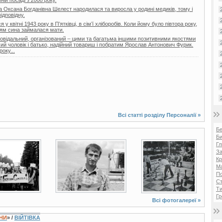
га Оксана Богданівна Шелест народилася та виросла у родині медиків, тому і
ідповідну.
 квітні 1943 року в П’ятківці, в сім’ї хліборобів. Коли йому було півтора року,
нням сина займалася мати.
повідальний, організований – цими та багатьма іншими позитивними якостями
ий чоловік і батько, надійний товариш і побратим Ярослав Антонович Фурик.
оку...
Всі статті розділу
Персоналії
»
Б
Би
Гл
о
3 фото
17 фото
За
Кр
Ма
П
Ст
Ти
Гр
Всі фотогалереї »
ЇНИ
» /
ВІЙТІВКА