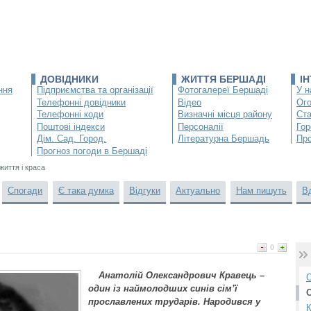
ДОВІДНИКИ
ЖИТТЯ БЕРШАДІ
І
ння
Підприємства та організації
Фотогалереї Бершаді
У н
Телефонні довідники
Відео
Ог
Телефонні коди
Визначні місця району
Ста
Поштові індекси
Персоналії
Гор
Дім. Сад. Город.
Літературна Бершадь
Про
Прогноз погоди в Бершаді
життя і краса
Спогади
Є така думка
Відгуки
Актуально
Нам пишуть
В
0
Анатолій Олександрович Кравець –
О
один із наймолодших синів сім’ї
прославлених трударів. Народився у
К