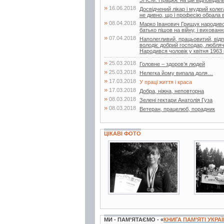
»
16.06.2018
Досвідчений лікар і мудрий коле
не дивно, що і професію обрала в
»
08.04.2018
Марко Іванович Грищук народився у
батько пішов на війну, і вихова
»
07.04.2018
Наполегливий, працьовитий, від
володіє добрий господар, любляч
Народився чоловік у квітня 1963 р
»
25.03.2018
Головне – здоров’я людей
»
25.03.2018
Нелегка йому випала доля…
»
17.03.2018
У праці життя і краса
»
17.03.2018
Добра, ніжна, неповторна
»
08.03.2018
Зелені гектари Анатолія Гуза
»
08.03.2018
Ветеран, працелюб, порадник
ЦІКАВІ ФОТО
2 фото
3 фот
МИ - ПАМ’ЯТАЄМО - «
КНИГА ПАМ’ЯТІ УКРА