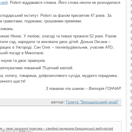
овій
. Роботі віддавався сповна. Його слова ніколи не розходилися
сподарський інститут. Роботі за фахом присвятив 47 років. За
и грамотами, подяками, грошовими преміями.
кликань.
чиною Ніною. У любові, злагоді та повазі прожили 52 роки. Разом
тили сад, народили та виховали двох дітей. Донька Оксана –
працює в Ужгороді. Син Олег – технікбудівельник, учасник АТО,
льній посаді в Миколаєві.
онуків та двоє правнуків.
вяткуватиме поважний 75-річний ювілей.
а, колегу, товариша, доброзичливого сусіда, мудрого порадника.
динного щастя!
З повагою та шаною – Вікторія ГОНЧАР.
автор:
Газета "Бершадський край"
 – лікар загальної практики – сімейної медицини Бершадської амбулаторії
ій посаді з 2008 року.