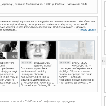
., українець, селянин. Мобілізований в 1941 р. Рядовий. Загинув 02.09.44.
а стала містом), а умови життя трудящих лишалися важкими. Хоч кількість
 каналізації, водогону, електричного освітлення. 4 церкви, синагога, 6
ська лікарня на десяток ліжок і заводський медичний пункт. Прагнучи
 свої права...
Читати далі »
овні жителі
25.03.18
Бершадським
18.03.18
ВИМОГИ ДО
ону!
відділом поліції
КАНДИДАТІВ: –
 працівники
Головного управління
громадянство України; – вік
ідділу поліції
національної поліції у
від 20 до 35 років; – повна
ро шахраїв.
Вінницькій області
загальна середня або вища
и на це, тільки
розшукується гр. Ірина
освіта; – наявність
зня 2018-го
Віталіївна Доможирська,
посвідчення водія категорії В;
стали жертвами
27.04.1996 р.н., жителька с.
– готовність до служби...»»
..»»
Поташні, вул. Осіння, 89,...»»
милкою та натисніть Ctrl+Enter щоб повідомити про це редакцію