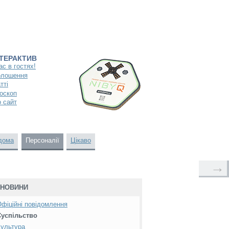
НТЕРАКТИВ
ас в гостях!
олошення
тті
оскоп
 сайт
дома
Персоналії
Цікаво
→
НОВИНИ
фіційні повідомлення
Суспільство
ультура