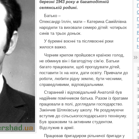
березні 1943 року в багатодітній
П
селянській родині.
Батько –
П
Олександр Ілліч, мати – Катерина Самійлівна
народили та виховали семеро дітей: чотирьох
Р
синів та трьох доньок.
У буремні воєнні та післявоєнні роки
Н
жилося важко.
Чорним крилом пройшовся країною голод,
не обминув він і багатодітну сім’ю. Батьки
багато працювали, щоб прогодувати дітей,
поставити їх на ноги, дати освіту. Привчали до
роботи, любити рідну землю, бути чесними,
справедливими, відповідальними.
Старанний і відповідальний Анатолій був
надійним помічником батька. Разом із братами
працювали в полі, доглядали господарство.
Закінчив Шляхівську школу. Не роздумуючи
вступив до сільськогосподарського технікуму.
Був зразковим та активним студентом.
Відслужив в армії.
Працював бригадиром рільничої бригади у