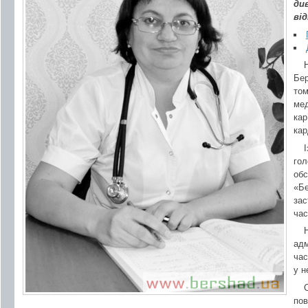
ди
від
Бер
том
мед
кар
кар
гол
обс
«Бе
зас
час
адм
час
у н
пов