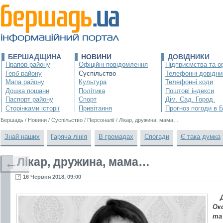
БЕРШАДЩИНА
НОВИНИ
ДОВІДНИКИ
Прапор району
Офіційні повідомлення
Підприємства та ор
Герб району
Суспільство
Телефонні довідни
Мапа району
Культура
Телефонні коди
Дошка пошани
Політика
Поштові індекси
Паспорт району
Спорт
Дім. Сад. Город.
Сторінками історії
Привітання
Прогноз погоди в 
Бершадь
/
Новини
/
Суспільство
/
Персоналії
/
Лікар, дружина, мама…
Знай наших
Гаряча лінія
В громадах
Спогади
Є така думка
Лікар, дружина, мама…
←
16 Червня 2018, 09:00
Ок
та 