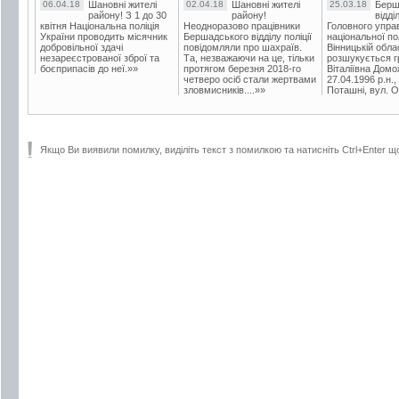
06.04.18
Шановні жителі
02.04.18
Шановні жителі
25.03.18
Берш
району! З 1 до 30
району!
відді
квітня Національна поліція
Неодноразово працівники
Головного упра
України проводить місячник
Бершадського відділу поліції
національної пол
добровільної здачі
повідомляли про шахраїв.
Вінницькій обла
незареєстрованої зброї та
Та, незважаючи на це, тільки
розшукується гр
боєприпасів до неї.»»
протягом березня 2018-го
Віталіївна Домо
четверо осіб стали жертвами
27.04.1996 р.н.,
зловмисників....»»
Поташні, вул. Ос
Якщо Ви виявили помилку, виділіть текст з помилкою та натисніть Ctrl+Enter щ