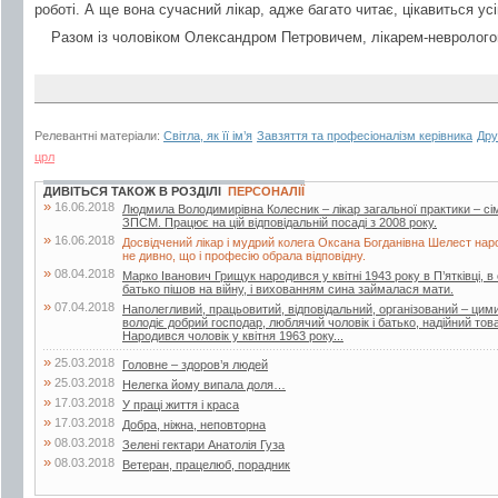
роботі. А ще вона сучасний лікар, адже багато читає, цікавиться ус
Разом із чоловіком Олександром Петровичем, лікарем-невролого
Релевантні матеріали:
Світла, як її ім’я
Завзяття та професіоналізм керівника
Дру
црл
ДИВІТЬСЯ ТАКОЖ В РОЗДІЛІ
ПЕРСОНАЛІЇ
»
16.06.2018
Людмила Володимирівна Колесник – лікар загальної практики – с
ЗПСМ. Працює на цій відповідальній посаді з 2008 року.
»
16.06.2018
Досвідчений лікар і мудрий колега Оксана Богданівна Шелест наро
не дивно, що і професію обрала відповідну.
»
08.04.2018
Марко Іванович Грищук народився у квітні 1943 року в П’ятківці, в 
батько пішов на війну, і вихованням сина займалася мати.
»
07.04.2018
Наполегливий, працьовитий, відповідальний, організований – ци
володіє добрий господар, люблячий чоловік і батько, надійний т
Народився чоловік у квітня 1963 року...
»
25.03.2018
Головне – здоров’я людей
»
25.03.2018
Нелегка йому випала доля…
»
17.03.2018
У праці життя і краса
»
17.03.2018
Добра, ніжна, неповторна
»
08.03.2018
Зелені гектари Анатолія Гуза
»
08.03.2018
Ветеран, працелюб, порадник