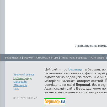
Лікар, дружина, мама
Бершадщина
|
Форуми
|
Сторінками історії
|
Літературна Бершадь
|
Фотогалереї
Цей сайт - про
Бершадь
та бершадський
безкоштовні оголошення, фотогалереї р
Зворотній зв'язок
підготовлено редакцією газети
«Берша
Публічна угода
матеріали належать авторам статтей. 
Мапа сайту
розміщена на сайті
Бершаді
, без згод
PDA-версія
Адміністрація сайту
Бершадь
може не п
RSS
не несе відповідальності за авторські м
08.01.2026 20:38:47