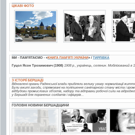
ЦІКАВІ ФОТО
49 фото
2 фото
2 фото
МИ - ПАМ’ЯТАЄМО - «
КНИГА ПАМ’ЯТІ УКРАЇНИ
» /
ТИРЛІВКА
Гуцол Ясон Трохимович (1908)
1908 р., українець, селянин. Мобілізований в 
З ІСТОРІЇ БЕРШАДІ
Відновлені органи Радянської влади приділяли велику увагу нормалізації жи
Були вжиті заходи, спрямовані на поліпшення санітарного стану міста і гро
відбудови промислових об'єктів, набору та відправки робочої сили на відродж
у Бершаді для поранених солдатів і офіцерів...
ГОЛОВНІ НОВИНИ БЕРШАДЩИНИ