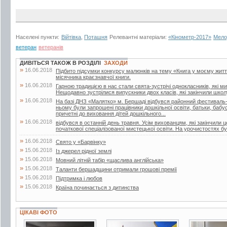
Населені пункти:
Війтівка
,
Поташня
Релевантні матеріали:
«Кінометр-2017»
Мело
ветеран
ветеранів
ДИВІТЬСЯ ТАКОЖ В РОЗДІЛІ
ЗАХОДИ
»
16.06.2018
Підбито підсумки конкурсу малюнків на тему «Книга у моєму житті»
місячника краєзнавчої книги.
»
16.06.2018
Гарною традицією в нас стали свята-зустрічі однокласників, які м
Нещодавно зустрілися випускники двох класів, які закінчили школу
»
16.06.2018
На базі ДНЗ «Малятко» м. Бершаді відбувся районний фестиваль-к
ньому були запрошені працівники дошкільної освіти, батьки, бабусі 
причетні до виховання дітей дошкільного...
»
16.06.2018
відбувся в останній день травня. Усім вихованцям, які закінчили 
початкової спеціалізованої мистецької освіти. На урочистостях бул
»
16.06.2018
Свято у «Барвінку»
»
15.06.2018
Із джерел рідної землі
»
15.06.2018
Мовний літній табір «щаслива англійська»
»
15.06.2018
Таланти бершадщини отримали грошові премії
»
15.06.2018
Підтримка і любов
»
15.06.2018
Країна починається з дитинства
ЦІКАВІ ФОТО
6 фото
4 фото
4 фото