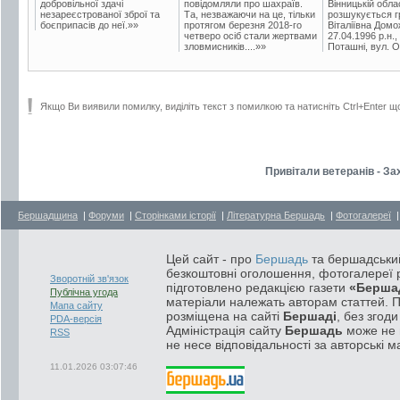
добровільної здачі
повідомляли про шахраїв.
Вінницькій обла
незареєстрованої зброї та
Та, незважаючи на це, тільки
розшукується гр
боєприпасів до неї.»»
протягом березня 2018-го
Віталіївна Домо
четверо осіб стали жертвами
27.04.1996 р.н.,
зловмисників....»»
Поташні, вул. Ос
Якщо Ви виявили помилку, виділіть текст з помилкою та натисніть Ctrl+Enter щ
Привітали ветеранів - З
Бершадщина
|
Форуми
|
Сторінками історії
|
Літературна Бершадь
|
Фотогалереї
Цей сайт - про
Бершадь
та бершадський
безкоштовні оголошення, фотогалереї р
Зворотній зв'язок
підготовлено редакцією газети
«Берша
Публічна угода
матеріали належать авторам статтей. 
Мапа сайту
розміщена на сайті
Бершаді
, без згод
PDA-версія
Адміністрація сайту
Бершадь
може не п
RSS
не несе відповідальності за авторські м
11.01.2026 03:07:46