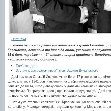
Війтівка
Голова районної організації ветеранів України Володимир 
Красиленка, ветерана та інваліда війни, учасника форсування
91-й день народження. Зі словами щирих привітань Володим
нецільову грошову допомогу.
Пам’ятна дата
Зустріч із лауреатом премії імені Василя Думанського
Досі пам’ятає Олексій Йосипович, як його, 17-річного, та ще сімо
односельчан, у 1941 році направили на фабрично-заводське навчанн
близько до міста, школу евакуювали у далекий Ульянівськ. Добирал
обстрілами. По прибуттю хлопці працювали на будівництві. Далі тих
на шестимісячне навчання у школу молодших командирів.
Потім уже старший сержант О.Й. Красиленко був призначений по
батальйону. Молодих солдатів готували до боїв під Москвою, але 