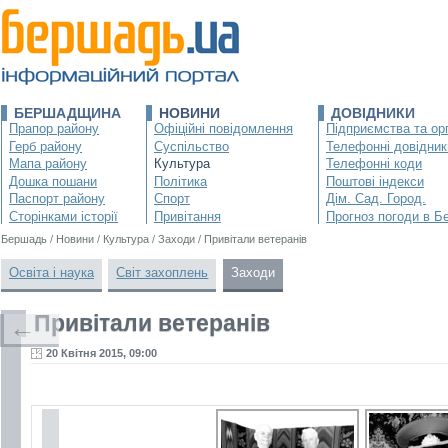
БЕРШАДЩИНА
НОВИНИ
ДОВІДНИКИ
Прапор району
Офіційні повідомлення
Підприємства та орг
Герб району
Суспільство
Телефонні довідник
Мапа району
Культура
Телефонні коди
Дошка пошани
Політика
Поштові індекси
Паспорт району
Спорт
Дім. Сад. Город.
Сторінками історії
Привітання
Прогноз погоди в Б
Бершадь
/
Новини
/
Культура
/
Заходи
/
Привітали ветеранів
Освіта і наука
Світ захоплень
Заходи
Привітали ветеранів
←
20 Квітня 2015, 09:00