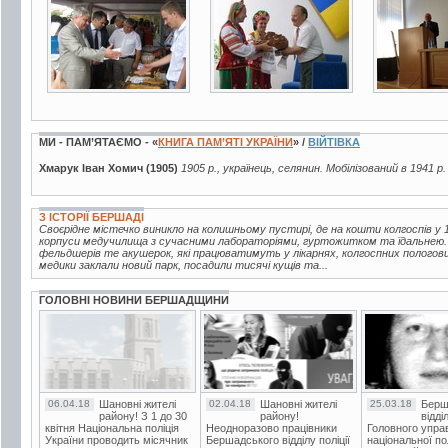
МИ - ПАМ’ЯТАЄМО - «
КНИГА ПАМ’ЯТІ УКРАЇНИ
» /
ВІЙТІВКА
Хмарук Іван Хомич (1905)
1905 р., українець, селянин. Мобілізований в 1941 р
З ІСТОРІЇ БЕРШАДІ
Своєрідне містечко виникло на колишньому пустирі, де на кошти колгоспів у 1
корпуси медучилища з сучасними лабораторіями, гуртожитком та їдальнею.
фельдшерів те акушерок, які працюватимуть у лікарнях, колгоспних пологов
медики заклали новий парк, посадили тисячі кущів та...
ГОЛОВНІ НОВИНИ БЕРШАДЩИНИ
06.04.18
Шановні жителі
02.04.18
Шановні жителі
25.03.18
Берш
району! З 1 до 30
району!
відді
квітня Національна поліція
Неодноразово працівники
Головного упра
України проводить місячник
Бершадського відділу поліції
національної пол