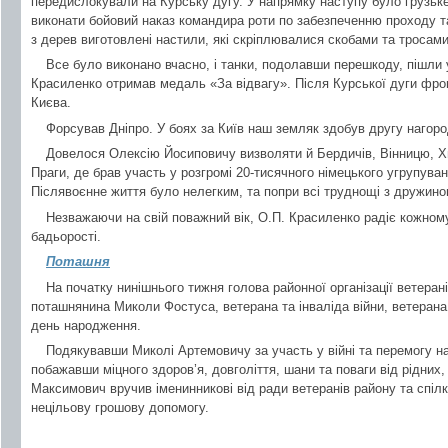
передислокували на Курську дугу. У напрямку наступу було грузьке
виконати бойовий наказ командира роти по забезпеченню проходу та
з дерев виготовлені настили, які скріплювалися скобами та тросами
Все було виконано вчасно, і танки, подолавши перешкоду, пішли у
Красиленко отримав медаль «За відвагу». Після Курської дуги фро
Києва.
Форсував Дніпро. У боях за Київ наш земляк здобув другу нагоро
Довелося Олексію Йосиповичу визволяти й Бердичів, Вінницю, Хм
Праги, де брав участь у розгромі 20-тисячного німецького угрупува
Післявоєнне життя було нелегким, та попри всі труднощі з дружино
Незважаючи на свій поважний вік, О.П. Красиленко радіє кожном
бадьорості.
Поташня
На початку нинішнього тижня голова районної організації ветера
поташнянина Миколи Фостуса, ветерана та інваліда війни, ветерана 
день народження.
Подякувавши Миколі Артемовичу за участь у війні та перемогу 
побажавши міцного здоров’я, довголіття, шани та поваги від рідних
Максимович вручив іменинникові від ради ветеранів району та спілки
нецільову грошову допомогу.