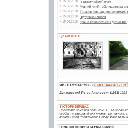
»
15.06.2018
Із джерел рідної землі
»
15.06.2018
Мовний літній табір «щаслива ан
»
15.06.2018
Таланти бершадщини отримали г
»
15.06.2018
Підтримка і любов
»
15.06.2018
Країна починається з дитинства
ЦІКАВІ ФОТО
11 фото
4 фото
МИ - ПАМ’ЯТАЄМО - «
КНИГА ПАМ’ЯТІ УКРА
Дунаєвський Петро Ананьович (1923)
1923 
З ІСТОРІЇ БЕРШАДІ
Прославив земляків подвигом П. І. Миколаєнко
особисто знищив кілька танків противника, з
звання Героя Радянського Союзу. Його ім'ям н
ГОЛОВНІ НОВИНИ БЕРШАДЩИНИ