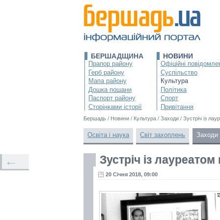
БЕРШАДЩИНА
НОВИНИ
Прапор району
Офіційні повідомле
Герб району
Суспільство
Мапа району
Культура
Дошка пошани
Політика
Паспорт району
Спорт
Сторінками історії
Привітання
Бершадь
/
Новини
/
Культура
/
Заходи
/
Зустріч із лау
Освіта і наука
Світ захоплень
Заходи
Зустріч із лауреатом
←
20 Січня 2018, 09:00