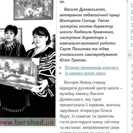
ім.
П
Василя Думанського,
ветераном педагогічної праці
П
Вікторією Гончар. Тепло
зустріли гостю директор
Р
школи Людмила Кравченко,
заступник директора з
навчально-виховної роботи
Н
Саулє Пазилова та лідер
учнівського самоврядування
Юлія Третяк.
Вітаємо переможців конкурсу
Із джерел рідної землі
Вікторія Яківна спершу
відвідала духовний центр школи –
музейну кімнату Василя
Думанського, яку гідно
презентувала її керівник, вчитель
зарубіжної літератури Олеся
Ящук. Із повагою та трепетом
гостя розглядала кожну світлину
та експонат, випромінюючи свою