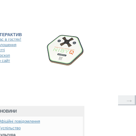
НТЕРАКТИВ
ас в гостях!
олошення
тті
оскоп
 сайт
→
НОВИНИ
фіційні повідомлення
успільство
Культура