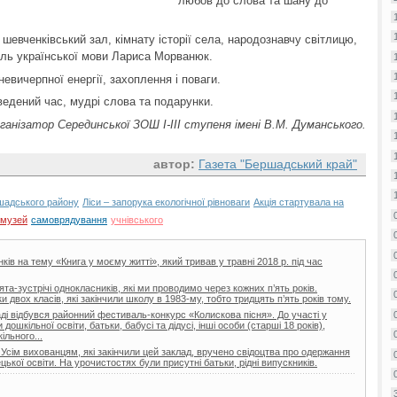
любов до слова та шану до
 шевченківський зал, кімнату історії села, народознавчу світлицю,
ель української мови Лариса Морванюк.
евичерпної енергії, захоплення і поваги.
оведений час, мудрі слова та подарунки.
нізатор Серединської ЗОШ І-ІІІ ступеня імені В.М. Думанського.
автор:
Газета "Бершадський край"
ршадського району
Ліси – запорука екологічної рівноваги
Акція стартувала на
музей
самоврядування
учнівського
ів на тему «Книга у моєму житті», який тривав у травні 2018 р. під час
та-зустрічі однокласників, які ми проводимо через кожних п’ять років.
двох класів, які закінчили школу в 1983-му, тобто тридцять п’ять років тому.
і відбувся районний фестиваль-конкурс «Колискова пісня». До участі у
ошкільної освіти, батьки, бабусі та дідусі, інші особи (старші 18 років),
ільного...
 Усім вихованцям, які закінчили цей заклад, вручено свідоцтва про одержання
цької освіти. На урочистостях були присутні батьки, рідні випускників.