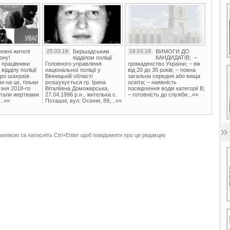
овні жителі
25.03.18
Бершадським
18.03.18
ВИМОГИ ДО
ону!
відділом поліції
КАНДИДАТІВ: –
 працівники
Головного управління
громадянство України; – вік
ідділу поліції
національної поліції у
від 20 до 35 років; – повна
ро шахраїв.
Вінницькій області
загальна середня або вища
и на це, тільки
розшукується гр. Ірина
освіта; – наявність
зня 2018-го
Віталіївна Доможирська,
посвідчення водія категорії В;
стали жертвами
27.04.1996 р.н., жителька с.
– готовність до служби...»»
..»»
Поташні, вул. Осіння, 89,...»»
милкою та натисніть Ctrl+Enter щоб повідомити про це редакцію