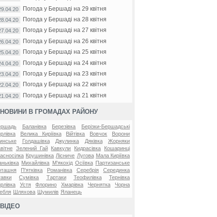
Погода у Бершаді на 29 квітня
29.04.20
Погода у Бершаді на 28 квітня
28.04.20
Погода у Бершаді на 27 квітня
27.04.20
Погода у Бершаді на 26 квітня
26.04.20
Погода у Бершаді на 25 квітня
25.04.20
Погода у Бершаді на 24 квітня
24.04.20
Погода у Бершаді на 23 квітня
23.04.20
Погода у Бершаді на 22 квітня
22.04.20
Погода у Бершаді на 21 квітня
21.04.20
НОВИНИ В ГРОМАДАХ РАЙОНУ
ершадь
Баланівка
Березівка
Берізки-Бершадські
рлівка
Велика Киріївка
Війтівка
Вовчок
Ворони
инське
Голдашівка
Джулинка
Дяківка
Жорняки
вітне
Зелений Гай
Кавкули
Кидрасівка
Кошаринці
асносілка
Крушинівка
Лісниче
Лугова
Мала Киріївка
ньківка
Михайлівка
М'якохід
Осіївка
Партизанське
оташня
П'ятківка
Романівка
Серебрія
Серединка
авки
Сумівка
Тартаки
Теофилівка
Тернівка
рлівка
Устя
Флорино
Хмарівка
Чернятка
Чорна
ебля
Шляхова
Шумилів
Яланець
ВІДЕО