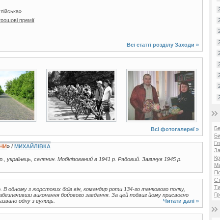
глійська»
рошові премії
Всі статті розділу
Заходи
»
2 фото
3 фото
Б
Всі фотогалереї »
Би
Гл
ЇНИ
» /
МИХАЙЛІВКА
За
Кр
р., українець, селянин. Мобілізований в 1941 р. Рядовий. Загинув 1945 р.
Ма
П
Ст
Ти
. В одному з жорстоких боїв він, командир роти 134-го танкового полку,
Гр
абезпечивши виконання бойового завдання. За цей подвиг йому присвоєно
азвано одну з вулиць.
Читати далі »