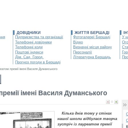
ДОВІДНИКИ
ЖИТТЯ БЕРШАДІ
І
ння
Підприємства та організації
Фотогалереї Бершаді
У н
Телефонні довідники
Відео
Ог
Телефонні коди
Визначні місця району
Ста
Поштові індекси
Персоналії
Гор
Дім. Сад. Город.
Літературна Бершадь
Про
Прогноз погоди в Бершаді
реатом премії імені Василя Думанського
 премії імені Василя Думанського
0
Кілька днів тому у стінах
О
нашої школи відбулася творча
С
зустріч із лауреатом премії