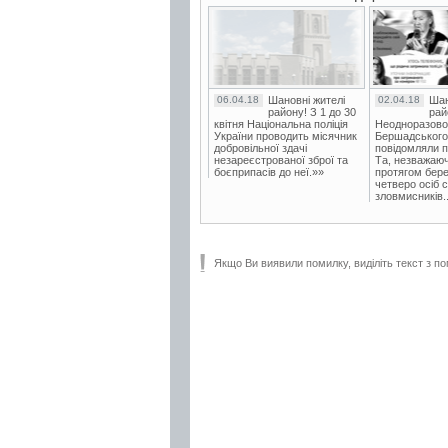
06.04.18
Шановні жителі
02.04.18
Шан
району! З 1 до 30
рай
квітня Національна поліція
Неодноразово
України проводить місячник
Бершадського в
добровільної здачі
повідомляли п
незареєстрованої зброї та
Та, незважаюч
боєприпасів до неї.»»
протягом бере
четверо осіб 
зловмисників..
Якщо Ви виявили помилку, виділіть текст з по