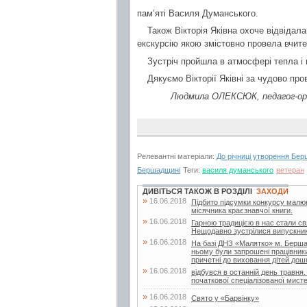
пам’яті Василя Думанського.
Також Вікторія Яківна охоче відвідала
екскурсію якою змістовно провела вчит
Зустріч пройшла в атмосфері тепла і н
Дякуємо Вікторії Яківні за чудово пр
Людмила ОЛЕКСЮК, педагог-орга
Релевантні матеріали:
До річниці утворення Бе
Бершадщині
Теги:
василя думанського
ветеран
ДИВІТЬСЯ ТАКОЖ В РОЗДІЛІ
ЗАХОДИ
»
16.06.2018
Підбито підсумки конкурсу малюнк
місячника краєзнавчої книги.
»
16.06.2018
Гарною традицією в нас стали свя
Нещодавно зустрілися випускники 
»
16.06.2018
На базі ДНЗ «Малятко» м. Бершад
ньому були запрошені працівники д
причетні до виховання дітей дошк
»
16.06.2018
відбувся в останній день травня.
початкової спеціалізованої мисте
»
16.06.2018
Свято у «Барвінку»