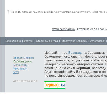
Якщо Ви виявили помилку, виділіть текст з помилкою та натисніть Ctrl+Enter щ
www.bershad.ua
- Сторінка села Красн
Бершадщина
|
Форуми
|
Сторінками історії
|
Літературна Бершадь
|
Фотогалереї
Цей сайт - про
Бершадь
та бершадський
безкоштовні оголошення, фотогалереї р
Зворотній зв'язок
підготовлено редакцією газети
«Берша
Публічна угода
матеріали належать авторам статтей. 
Мапа сайту
розміщена на сайті
Бершаді
, без згод
PDA-версія
Адміністрація сайту
Бершадь
може не п
RSS
не несе відповідальності за авторські м
09.01.2026 14:31:32