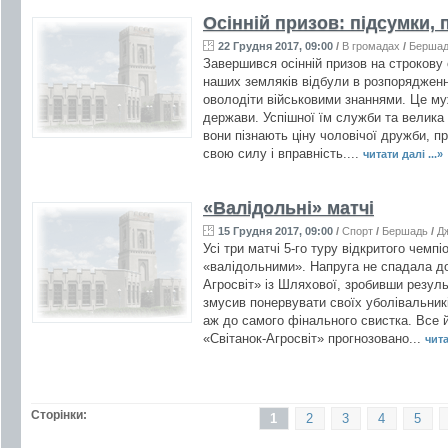
Осінній призов: підсумки,
22 Грудня 2017, 09:00
/
В громадах
/
Берша
Завершився осінній призов на строкову 
наших земляків відбули в розпорядженн
оволодіти військовими знаннями. Це муж
держави. Успішної їм служби та велика 
вони пізнають ціну чоловічої дружби, п
свою силу і вправність....
читати далі ...»
«Валідольні» матчі
15 Грудня 2017, 09:00
/
Спорт
/
Бершадь
/
Д
Усі три матчі 5-го туру відкритого чемп
«валідольними». Напруга не спадала до
Агросвіт» із Шляхової, зробивши резуль
змусив понервувати своїх уболівальникі
аж до самого фінального свистка. Все 
«Світанок-Агросвіт» прогнозовано...
чита
Сторінки:
1
2
3
4
5