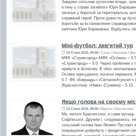
Завдяки спільним зусиллям влади, гро
істину у справі загиблого Юрія Бараше
загинув у боротьбі за територіальну ціл
справжній герой. Проте довести це бул
боротьби за встановлення справедливос
капітана Юрія Барашенка. Відбулись збо
Міні-футбол: дев’ятий тур
19 Січня 2018, 09:00
/
Спорт
/
Бершадь
/
Джу
МФК «Стражгород»-МФК «Осіївка» – 0:5
«Стражгород» – 5:0. Через проблеми з
прибути в Шляхову. В обох запланован
Осіївки присуджено технічні перемоги.
6:7. ФК «Бершадь»-«СвітанокАгросвіт» 
(Красносілка)- «Нива» (Сумівка) – 5:10..
Якщо голова на своєму міс
13 Січня 2018, 09:00
/
Відгуки
/
Красносілка
Ми, жителі Красносілки, а саме вулиць 
Софіївської, Дружби і, сподіваємось, не
сільський голова Іван Якович Пустовіт 
покращення добробуту і процвітання сел
Невтомний, завзятий, ініціативний голов