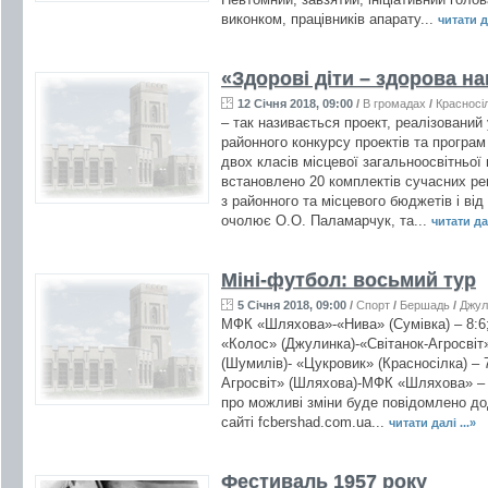
виконком, працівників апарату...
читати да
«Здорові діти – здорова на
12 Січня 2018, 09:00
/
В громадах
/
Красносі
– так називається проект, реалізований
районного конкурсу проектів та програм
двох класів місцевої загальноосвітньої 
встановлено 20 комплектів сучасних ре
з районного та місцевого бюджетів і від
очолює О.О. Паламарчук, та...
читати дал
Міні-футбол: восьмий тур
5 Січня 2018, 09:00
/
Спорт
/
Бершадь
/
Джул
МФК «Шляхова»-«Нива» (Сумівка) – 8:6
«Колос» (Джулинка)-«Світанок-Агросвіт»
(Шумилів)- «Цукровик» (Красносілка) – 7
Агросвіт» (Шляхова)-МФК «Шляхова» – 1
про можливі зміни буде повідомлено до
сайті fcbershad.com.ua...
читати далі ...»
Фестиваль 1957 року