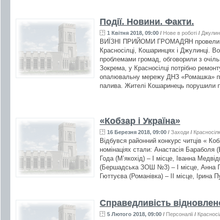
Події. Новини. Факти.
1 Квітня 2018, 09:00
/
Нове в роботі
/
Джулин
ВИЇЗНІ ПРИЙОМИ ГРОМАДЯН провели п
Красносілці, Кошаринцях і Джулинці. В
проблемами громад, обговорили з очіль
Зокрема, у Красносілці потрібно ремонт
опалювальну мережу ДНЗ «Ромашка» пер
палива. Жителі Кошаринець порушили п
«Кобзар і Україна»
16 Березня 2018, 09:00
/
Заходи
/
Красносіл
Відбувся районний конкурс читців « Коб
номінаціях стали: Анастасія Бараболя 
Года (М’якохід) – І місце, Іванна Медві
(Бершадська ЗОШ №3) – І місце, Анна Го
Гюттуєва (Романівка) – ІІ місце, Ірина П
Справедливість відновлен
5 Лютого 2018, 09:00
/
Персоналії
/
Красносі