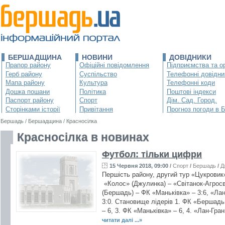
БЕРШАДЩИНА
НОВИНИ
ДОВІДНИКИ
Прапор району
Офіційні повідомлення
Підприємства та ор
Герб району
Суспільство
Телефонні довідни
Мапа району
Культура
Телефонні коди
Дошка пошани
Політика
Поштові індекси
Паспорт району
Спорт
Дім. Сад. Город.
Сторінками історії
Привітання
Прогноз погоди в 
Бершадь
/
Бершадщина
/
Красносілка
Красносілка в новинах
Футбол: тільки цифри
15 Червня 2018, 09:00
/
Спорт
/
Бершадь
/
Д
Першість району, другий тур «Цукровик
«Колос» (Джулинка) – «Світанок-Агросві
(Бершадь) – ФК «Маньківка» – 3:6, «Лан
3:0. Становище лідерів 1. ФК «Бершадь»
– 6, 3. ФК «Маньківка» – 6, 4. «Лан-Гран
читати далі ...»