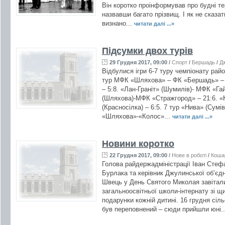
Він коротко проінформував про будні те
назвавши багато прізвищ. І як не сказат
визнано...
читати далі ...»
Підсумки двох турів
29 Грудня 2017, 09:00
/
Спорт
/
Бершадь
/
Д
Відбулися ігри 6-7 туру чемпіонату райо
тур МФК «Шляхова» – ФК «Бершадь» – 2
– 5:8. «Лан-Граніт» (Шумилів)- МФК «Га
(Шляхова)-МФК «Стражгород» – 21:6. «
(Красносілка) – 6:5. 7 тур «Нива» (Сум
«Шляхова»-«Колос»...
читати далі ...»
Новини коротко
22 Грудня 2017, 09:00
/
Нове в роботі
/
Коша
Голова райдержадміністрації Іван Стеф
Бурлака та керівник Джулинської об’єд
Швець у День Святого Миколая завітал
загальноосвітньої школи-інтернату зі щ
подарунки кожній дитині. 16 грудня сіл
був переповнений – сюди прийшли юні.