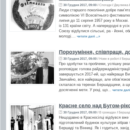
30 Грудня 2017, 09:00
/
Спогади
/
Джулинка
Люди старшого покоління добре пам’ятаю
символікою VI Всесвітнього фестивалю 
липня до 11 серпня 1957 року в Москві. 
із 131 країни світу. А напередодні в ус
Союзу відбулися сільські, ра - йонні, о
молоді....
читати далі ...»
Порозуміння, співпраця, д
30 Грудня 2017, 09:00
/
Нове в роботі
/
Берш
Про здобутки та проблеми, успішну реалі
розповідає голова райдержадміністрації
завершується 2017-ий, що найкраще Ви з
Звичайно, все найкраще, але обов’язков
склалася на теренах Бершадщини, а ще 
досягненні мети. У році, що...
читати далі 
Красне село над Бугом-рік
30 Грудня 2017, 09:00
/
В громадах
/
Берша
Нещодавно в Красносілці відбувся вже
підготовлений будинок культури зібрав ті
Бершаді та Вінниці. Як і годиться, захід