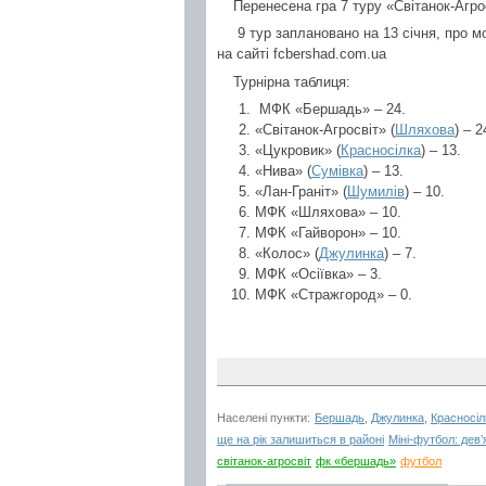
Перенесена гра 7 туру «Світанок-Агрос
9 тур заплановано на 13 січня, про м
на сайті fcbershad.com.ua
Турнірна таблиця:
МФК «Бершадь» – 24.
«Світанок-Агросвіт» (
Шляхова
) – 2
«Цукровик» (
Красносілка
) – 13.
«Нива» (
Сумівка
) – 13.
«Лан-Граніт» (
Шумилів
) – 10.
МФК «Шляхова» – 10.
МФК «Гайворон» – 10.
«Колос» (
Джулинка
) – 7.
МФК «Осіївка» – 3.
МФК «Стражгород» – 0.
Населені пункти:
Бершадь
,
Джулинка
,
Красносіл
ще на рік залишиться в районі
Міні-футбол: дев’
світанок-агросвіт
фк «бершадь»
футбол