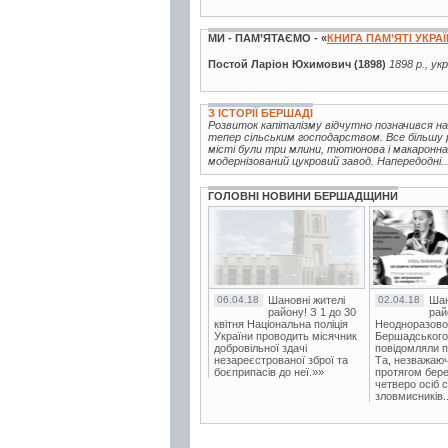
МИ - ПАМ’ЯТАЄМО - «
КНИГА ПАМ’ЯТІ УКРА
Постой Ларіон Юхимович (1898)
1898 р., ук
З ІСТОРІЇ БЕРШАДІ
Розвиток капіталізму відчутно позначився на
тепер сільським господарством. Все більшу 
місті були три млини, тютюнова і макаронна 
модернізований цукровий завод. Напередодні..
ГОЛОВНІ НОВИНИ БЕРШАДЩИНИ
06.04.18
Шановні жителі
02.04.18
Шан
району! З 1 до 30
рай
квітня Національна поліція
Неодноразово
України проводить місячник
Бершадського в
добровільної здачі
повідомляли п
незареєстрованої зброї та
Та, незважаюч
боєприпасів до неї.»»
протягом бере
четверо осіб 
зловмисників..