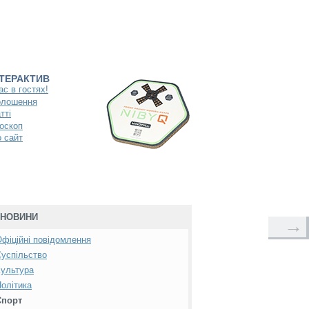
НТЕРАКТИВ
ас в гостях!
олошення
тті
оскоп
 сайт
НОВИНИ
→
фіційні повідомлення
успільство
ультура
олітика
Спорт