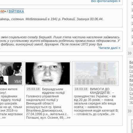
Всі фотогалереї »
ЇНИ
» /
ВІЙТІВКА
раїнець, селянин. Мобілізований в 1941 р. Рядовий. Загинув 00.06.44.
 зміні соціального складу Бершаді. Лише п'ята частина населення займалась
роль у суспільному житті відігравали робітники промислових підприємств. У
фабрики, винокурний завод, друкарня. Після пожежі 1872 року був
.
Читати далі »
Б
Би
Гл
За
К
Ки
Па
овні жителі
25.03.18
Бершадським
18.03.18
ВИМОГИ ДО
ону!
відділом поліції
КАНДИДАТІВ: –
С
 працівники
Головного управління
громадянство України; – вік
Те
ідділу поліції
національної поліції у
від 20 до 35 років; – повна
Чо
ро шахраїв.
Вінницькій області
загальна середня або вища
и на це, тільки
розшукується гр. Ірина
освіта; – наявність
зня 2018-го
Віталіївна Доможирська,
посвідчення водія категорії В;
стали жертвами
27.04.1996 р.н., жителька с.
– готовність до служби...»»
..»»
Поташні, вул. Осіння, 89,...»»