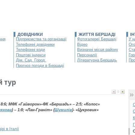
ДОВІДНИКИ
ЖИТТЯ БЕРШАДІ
І
ння
Підприємства та організації
Фотогалереї Бершаді
У н
Телефонні довідники
Відео
Ог
Телефонні коди
Визначні місця району
Ста
Поштові індекси
Персоналії
Гор
Дім. Сад. Город.
Літературна Бершадь
Про
Прогноз погоди в Бершаді
й тур
0
– 8:6; МФК «Гайворон»-ФК «Бершадь» – 2:5; «Колос»
О
яхова
) – 1:8; «Лан-Граніт» (
Шумилів
)- «Цукровик»
С
К
П
рі в Італії