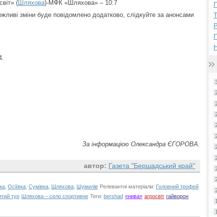
віт» (
Шляхова
)-МФК «Шляхова» – 10:7
П
ожливі зміни буде повідомлено додатково, слідкуйте за анонсами
Р
Н
4.
За інформацією Олександра ЄГОРОВА.
автор:
Газета "Бершадський край"
ка
,
Осіївка
,
Сумівка
,
Шляхова
,
Шумилів
Релевантні матеріали:
Головний трофей
ятий тур
Шляхова – село спортивне
Теги:
bershad
«нива»
агросвіт
гайворон