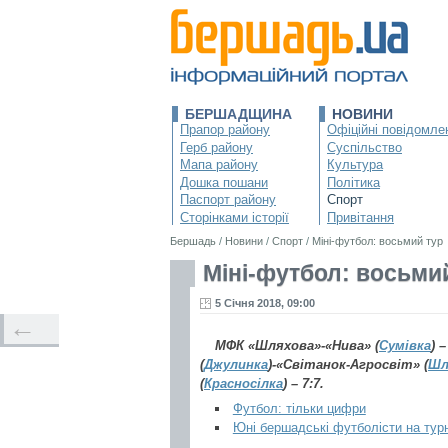
БЕРШАДЩИНА
НОВИНИ
Прапор району
Офіційні повідомле
Герб району
Суспільство
Мапа району
Культура
Дошка пошани
Політика
Паспорт району
Спорт
Сторінками історії
Привітання
Бершадь
/
Новини
/
Спорт
/
Міні-футбол: восьмий тур
Міні-футбол: восьми
5 Січня 2018, 09:00
←
МФК «Шляхова»-«Нива» (
Сумівка
) 
(
Джулинка
)-«Світанок-Агросвіт» (
Шл
(
Красносілка
) – 7:7.
Футбол: тільки цифри
Юні бершадські футболісти на турні