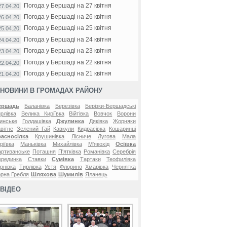
Погода у Бершаді на 27 квітня
27.04.20
Погода у Бершаді на 26 квітня
26.04.20
Погода у Бершаді на 25 квітня
25.04.20
Погода у Бершаді на 24 квітня
24.04.20
Погода у Бершаді на 23 квітня
23.04.20
Погода у Бершаді на 22 квітня
22.04.20
Погода у Бершаді на 21 квітня
21.04.20
НОВИНИ В ГРОМАДАХ РАЙОНУ
ершадь
Баланівка
Березівка
Берізки-Бершадські
рлівка
Велика Киріївка
Війтівка
Вовчок
Ворони
инське
Голдашівка
Джулинка
Дяківка
Жорняки
вітне
Зелений Гай
Кавкули
Кидрасівка
Кошаринці
расносілка
Крушинівка
Лісниче
Лугова
Мала
ріївка
Маньківка
Михайлівка
М'якохід
Осіївка
ртизанське
Поташня
П'ятківка
Романівка
Серебрія
ерединка
Ставки
Сумівка
Тартаки
Теофилівка
рнівка
Тирлівка
Устя
Флорино
Хмарівка
Чернятка
рна Гребля
Шляхова
Шумилів
Яланець
ВІДЕО