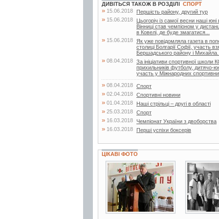
ДИВІТЬСЯ ТАКОЖ В РОЗДІЛІ
СПОРТ
»
15.06.2018
Першість району, другий тур
»
15.06.2018
Цьогоріч із самої весни наші юні
Вінниці став чемпіоном у дистанц
в Ковелі, де буде змагатися...
»
15.06.2018
Як уже повідомляла газета в поп
столиці Болгарії Софії, участь в
Бершадського району і Михайла..
»
08.04.2018
За ініціативи спортивної школи
прихильників футболу, дитячо-
участь у Міжнародних спортивни
»
08.04.2018
Спорт
»
02.04.2018
Спортивні новини
»
01.04.2018
Наші стрільці – другі в області
»
25.03.2018
Спорт
»
16.03.2018
Чемпіонат України з двоборства
»
16.03.2018
Перші успіхи боксерів
ЦІКАВІ ФОТО
3 фото
2 фото