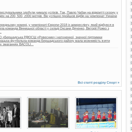
 веслувальники здобули чимало успіхів. Так, Павло Чабан на відкритті сезону у
іях на 200, 500, 2000 метрів. Він успішно пройшов відбір на чемпіонат України
ередньому номері, у чемпіонаті Європи-2018 із армреслінгу, який відбувся в
зяла команда Вінницької області у складі Оксани Дяченко, Вікторії Рожко з
.
 КО «Бершадська РДЮСШ «Ровесник» і натхненної, значної підтримки
юнацька футбольна команда Бершадського району мала можливість взяти
х змаганнях BACOLI...
Всі статті розділу
Спорт
»
4 фото
6 фото