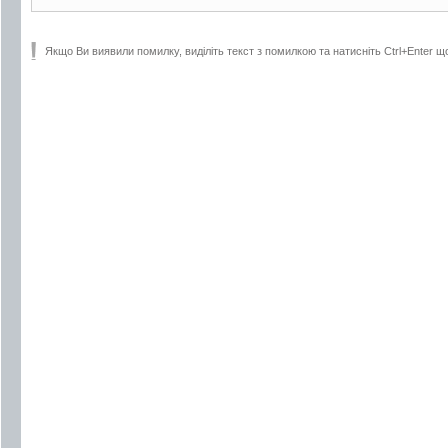
Якщо Ви виявили помилку, виділіть текст з помилкою та натисніть Ctrl+Enter щ