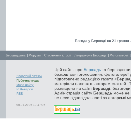
Погода у Бершаді на 21 травня 
Бершадщина
|
Форуми
|
Сторінками історії
|
Літературна Бершадь
|
Фотогалереї
Цей сайт - про
Бершадь
та бершадський
безкоштовні оголошення, фотогалереї р
Зворотній зв'язок
підготовлено редакцією газети
«Берша
Публічна угода
матеріали належать авторам статтей. 
Мапа сайту
розміщена на сайті
Бершаді
, без згод
PDA-версія
Адміністрація сайту
Бершадь
може не п
RSS
не несе відповідальності за авторські м
08.01.2026 13:47:05