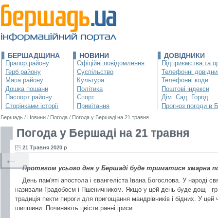
БЕРШАДЩИНА
НОВИНИ
ДОВІДНИКИ
Прапор району
Офіційні повідомлення
Підприємства та ор
Герб району
Суспільство
Телефонні довідни
Мапа району
Культура
Телефонні коди
Дошка пошани
Політика
Поштові індекси
Паспорт району
Спорт
Дім. Сад. Город.
Сторінками історії
Привітання
Прогноз погоди в 
Бершадь
/
Новини
/
Погода
/
Погода у Бершаді на 21 травня
Погода у Бершаді на 21 травня
21 Травня 2020 р
←
Протягом усього дня у Бершаді буде триматися хмарна пог
День пам'яті апостола і євангеліста Івана Богослова. У народі св
називали Градобоєм і Пшеничником. Якщо у цей день буде дощ - гри
традиція пекти пироги для пригощання мандрівників і бідних. У цей
шипшини. Починають цвісти ранні іриси.