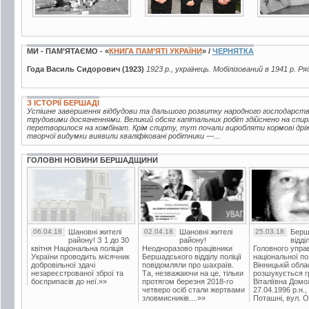
МИ - ПАМ’ЯТАЄМО - «
КНИГА ПАМ’ЯТІ УКРАЇНИ
» /
ЧЕРНЯТКА
Года Василь Сидорович (1923)
1923 р., українець. Мобілізований в 1941 р. Ря
З ІСТОРІЇ БЕРШАДІ
Успішне завершення відбудови та дальшого розвитку народного господарств
трудовими досягненнями. Великий обсяг капітальних робіт здійснено на спир
перетворилося на комбінат. Крім спирту, тут почали виробляти кормові дріжд
творчої видумки виявили кваліфіковані робітники —...
ГОЛОВНІ НОВИНИ БЕРШАДЩИНИ
06.04.18
Шановні жителі
02.04.18
Шановні жителі
25.03.18
Берш
району! З 1 до 30
району!
відді
квітня Національна поліція
Неодноразово працівники
Головного упра
України проводить місячник
Бершадського відділу поліції
національної пол
добровільної здачі
повідомляли про шахраїв.
Вінницькій обла
незареєстрованої зброї та
Та, незважаючи на це, тільки
розшукується гр
боєприпасів до неї.»»
протягом березня 2018-го
Віталіївна Домо
четверо осіб стали жертвами
27.04.1996 р.н.,
зловмисників....»»
Поташні, вул. Ос