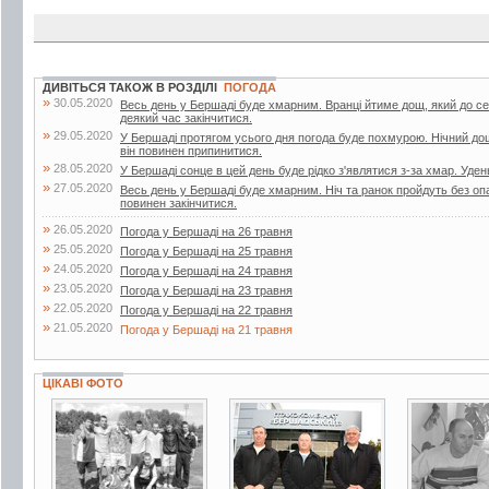
ДИВІТЬСЯ ТАКОЖ В РОЗДІЛІ
ПОГОДА
»
30.05.2020
Весь день у Бершаді буде хмарним. Вранці йтиме дощ, який до с
деякий час закінчитися.
»
29.05.2020
У Бершаді протягом усього дня погода буде похмурою. Нічний до
він повинен припинитися.
»
28.05.2020
У Бершаді сонце в цей день буде рідко з'являтися з-за хмар. Уден
»
27.05.2020
Весь день у Бершаді буде хмарним. Ніч та ранок пройдуть без опа
повинен закінчитися.
»
26.05.2020
Погода у Бершаді на 26 травня
»
25.05.2020
Погода у Бершаді на 25 травня
»
24.05.2020
Погода у Бершаді на 24 травня
»
23.05.2020
Погода у Бершаді на 23 травня
»
22.05.2020
Погода у Бершаді на 22 травня
»
21.05.2020
Погода у Бершаді на 21 травня
ЦІКАВІ ФОТО
2 фото
3 фото
2 фото