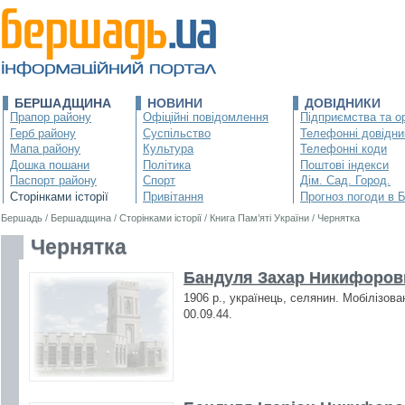
БЕРШАДЩИНА
НОВИНИ
ДОВІДНИКИ
Прапор району
Офіційні повідомлення
Підприємства та ор
Герб району
Суспільство
Телефонні довідни
Мапа району
Культура
Телефонні коди
Дошка пошани
Політика
Поштові індекси
Паспорт району
Спорт
Дім. Сад. Город.
Сторінками історії
Привітання
Прогноз погоди в 
Бершадь
/
Бершадщина
/
Сторінками історії
/
Книга Пам’яті України
/
Чернятка
Чернятка
Бандуля Захар Никифорови
1906 р., українець, селянин. Мобілізова
00.09.44.