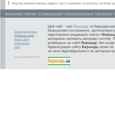
Якщо Ви виявили помилку, виділіть текст з помилкою та натисніть Ctrl+Enter щ
Бершадщина
|
Форуми
|
Сторінками історії
|
Літературна Бершадь
|
Фотогалереї
Цей сайт - про
Бершадь
та бершадський
безкоштовні оголошення, фотогалереї р
Зворотній зв'язок
підготовлено редакцією газети
«Берша
Публічна угода
матеріали належать авторам статтей. 
Мапа сайту
розміщена на сайті
Бершаді
, без згод
PDA-версія
Адміністрація сайту
Бершадь
може не п
RSS
не несе відповідальності за авторські м
08.01.2026 20:37:55