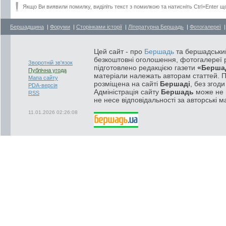
Якщо Ви виявили помилку, виділіть текст з помилкою та натисніть Ctrl+Enter щ
Бершадщина
|
Форуми
|
Сторінками історії
|
Літературна Бершадь
|
Фотогалереї
Цей сайт - про
Бершадь
та бершадський
безкоштовні оголошення, фотогалереї р
Зворотній зв'язок
підготовлено редакцією газети
«Берша
Публічна угода
матеріали належать авторам статтей. 
Мапа сайту
розміщена на сайті
Бершаді
, без згод
PDA-версія
Адміністрація сайту
Бершадь
може не п
RSS
не несе відповідальності за авторські м
11.01.2026 02:26:08