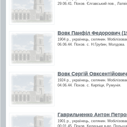
29.06.41. Похов. Єлгавський пов., Латві
Вовк Панфіл Федорович (1
1904 р., українець, селянин. Мобілізова
06.06.44. Похов. с. Н.Грубин, Молдова.
Вовк Сергій Овксентійович
1924 р., українець, селянин. Мобілізова
04.06.44. Похов. с. Кирпіци, Румунія.
Гаврильченко Антон Петров
1901 р., українець, селянин. Мобілізова
00.01.45. Похов. Келецьке в-во, Польща