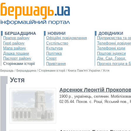
БЕРШАДЩИНА
НОВИНИ
ДОВІДНИКИ
Прапор району
Офіційні повідомлення
Підприємства та ор
Герб району
Суспільство
Телефонні довідни
Мапа району
Культура
Телефонні коди
Дошка пошани
Політика
Поштові індекси
Паспорт району
Спорт
Дім. Сад. Город.
Сторінками історії
Привітання
Прогноз погоди в 
Бершадь
/
Бершадщина
/
Сторінками історії
/
Книга Пам’яті України
/
Устя
Устя
Арсенюк Леонтій Прокопов
1900 р., українець, селянин. Мобілізова
02.05.44. Похов. с. Роші, Ясський пов., 