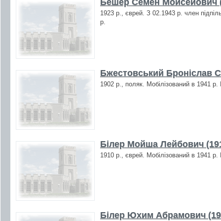
Бешер Семен Мойсейович (
1923 р., єврей. З 02.1943 р. член підпі
р.
Бжестовський Броніслав С
1902 р., поляк. Мобілізований в 1941 р.
Білер Мойша Лейбович (19
1910 р., єврей. Мобілізований в 1941 р.
Білер Юхим Абрамович (19