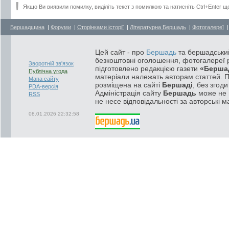
Якщо Ви виявили помилку, виділіть текст з помилкою та натисніть Ctrl+Enter щ
Бершадщина
|
Форуми
|
Сторінками історії
|
Літературна Бершадь
|
Фотогалереї
Цей сайт - про
Бершадь
та бершадський
безкоштовні оголошення, фотогалереї р
Зворотній зв'язок
підготовлено редакцією газети
«Берша
Публічна угода
матеріали належать авторам статтей. 
Мапа сайту
розміщена на сайті
Бершаді
, без згод
PDA-версія
Адміністрація сайту
Бершадь
може не п
RSS
не несе відповідальності за авторські м
08.01.2026 22:32:58