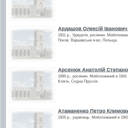
Ардашов Олексій Іванович 
1911 р., Удмуртія, росіянин. Мобілізова
Похов. Варшавське в-во, Польща.
Арсенюк Анатолій Степано
1890 р., росіянин. Мобілізований в 1941
Клягін, Східна Пруссія.
Атаманенко Петро Климови
1920 р., українець. Мобілізований в 194