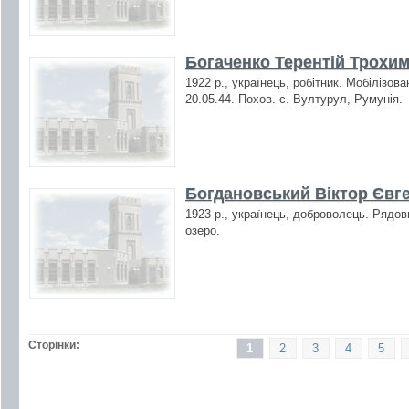
Богаченко Терентій Трохим
1922 р., українець, робітник. Мобілізов
20.05.44. Похов. с. Вултурул, Румунія.
Богдановський Віктор Євген
1923 р., українець, доброволець. Рядов
озеро.
Сторінки:
1
2
3
4
5