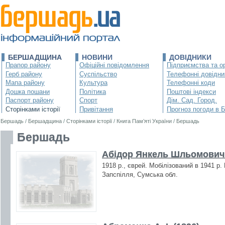
БЕРШАДЩИНА
НОВИНИ
ДОВІДНИКИ
Прапор району
Офіційні повідомлення
Підприємства та ор
Герб району
Суспільство
Телефонні довідни
Мапа району
Культура
Телефонні коди
Дошка пошани
Політика
Поштові індекси
Паспорт району
Спорт
Дім. Сад. Город.
Сторінками історії
Привітання
Прогноз погоди в 
Бершадь
/
Бершадщина
/
Сторінками історії
/
Книга Пам’яті України
/
Бершадь
Бершадь
Абідор Янкель Шльомович 
1918 р., єврей. Мобілізований в 1941 р.
Запспілля, Сумська обл.