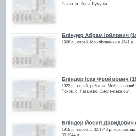
Похов. м. Ясси, Румунія.
Бліндер Абрам Іойлович (1
1908 р., єврей. Мобілізований в 1941 р.
Бліндер Ісак Фроймович (1
1922 р., єврей, робітник. Мобілізований
Похов. с. Лазарєво, Смоленська обл.
Бліндер Йосип Давидович (
1915 р., єврей. З 02.1943 р. керівник п
03.1944 р.