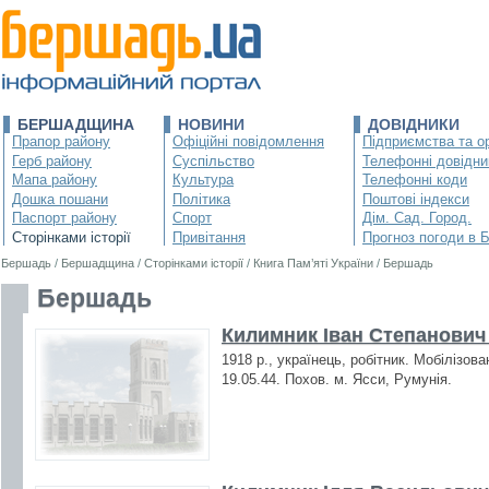
БЕРШАДЩИНА
НОВИНИ
ДОВІДНИКИ
Прапор району
Офіційні повідомлення
Підприємства та ор
Герб району
Суспільство
Телефонні довідни
Мапа району
Культура
Телефонні коди
Дошка пошани
Політика
Поштові індекси
Паспорт району
Спорт
Дім. Сад. Город.
Сторінками історії
Привітання
Прогноз погоди в 
Бершадь
/
Бершадщина
/
Сторінками історії
/
Книга Пам’яті України
/
Бершадь
Бершадь
Килимник Іван Степанович 
1918 р., українець, робітник. Мобілізов
19.05.44. Похов. м. Ясси, Румунія.