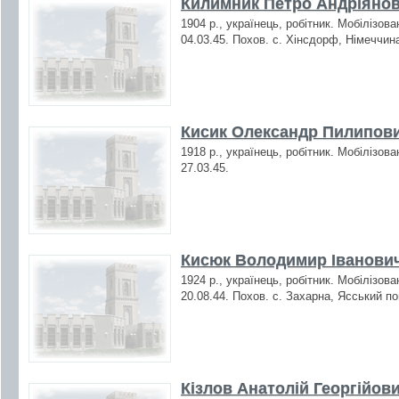
Килимник Петро Андріянов
1904 р., українець, робітник. Мобілізов
04.03.45. Похов. с. Хінсдорф, Німеччин
Кисик Олександр Пилипови
1918 р., українець, робітник. Мобілізов
27.03.45.
Кисюк Володимир Іванович
1924 р., українець, робітник. Мобілізов
20.08.44. Похов. с. Захарна, Ясський по
Кізлов Анатолій Георгійови