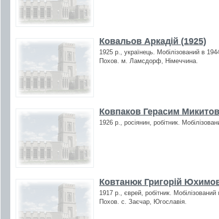
Ковальов Аркадій (1925)
1925 р., українець. Мобілізований в 194
Похов. м. Ламсдорф, Німеччина.
Ковпаков Герасим Микитов
1926 р., росіянин, робітник. Мобілізова
Ковтанюк Григорій Юхимов
1917 р., єврей, робітник. Мобілізований
Похов. с. Заєчар, Югославія.