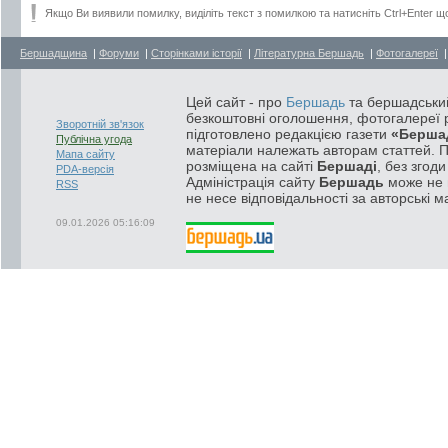
Якщо Ви виявили помилку, виділіть текст з помилкою та натисніть Ctrl+Enter щ
Бершадщина
|
Форуми
|
Сторінками історії
|
Літературна Бершадь
|
Фотогалереї
Цей сайт - про
Бершадь
та бершадський
безкоштовні оголошення, фотогалереї р
Зворотній зв'язок
підготовлено редакцією газети
«Берша
Публічна угода
матеріали належать авторам статтей. 
Мапа сайту
розміщена на сайті
Бершаді
, без згод
PDA-версія
Адміністрація сайту
Бершадь
може не п
RSS
не несе відповідальності за авторські м
09.01.2026 05:16:09