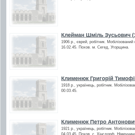
Клейман Шміль Зусьович (
1906 р., єврей, робітник. Мобілізований
16.02.45. Похов. м. Сегед, Угорщина.
Клименюк Григорій Тимофі
1918 р., українець, робітник. Мобілізов
00.03.45.
Клименюк Петро Антонович
1921 р., українець, робітник. Мобілізов
04.03.45. Похов. с. Хінсдорф, Німеччин