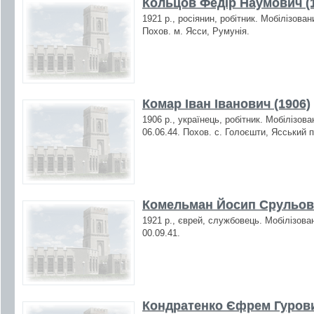
Кольцов Федір Наумович (
1921 р., росіянин, робітник. Мобілізова
Похов. м. Ясси, Румунія.
Комар Іван Іванович (1906)
1906 р., українець, робітник. Мобілізов
06.06.44. Похов. с. Голоєшти, Ясський п
Комельман Йосип Срульови
1921 р., єврей, службовець. Мобілізова
00.09.41.
Кондратенко Єфрем Гурови