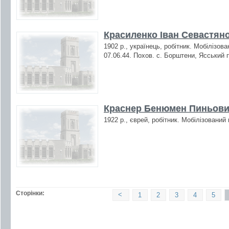
Красиленко Іван Севастяно
1902 р., українець, робітник. Мобілізов
07.06.44. Похов. с. Борштени, Ясський п
Краснер Бенюмен Пиньович
1922 р., єврей, робітник. Мобілізований
Сторінки:
<
1
2
3
4
5