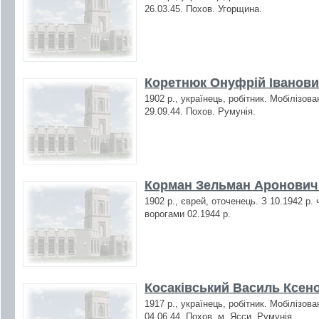
26.03.45. Похов. Угорщина.
Коретнюк Онуфрій Іванович
1902 р., українець, робітник. Мобілізов
29.09.44. Похов. Румунія.
Корман Зельман Аронович 
1902 р., єврей, оточенець. З 10.1942 р.
ворогами 02.1944 р.
Косаківський Василь Ксен
1917 р., українець, робітник. Мобілізов
04.06.44. Похов. м. Ясси, Румунія.