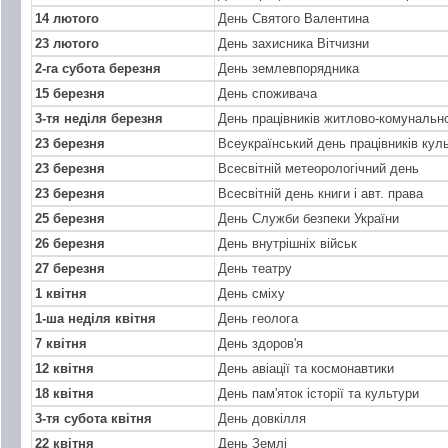
14 лютого
День Святого Валентина
23 лютого
День захисника Вітчизни
2-га субота березня
День землевпорядника
15 березня
День споживача
3-тя неділя березня
День працівників житлово-комунальн
23 березня
Всеукраїнський день працівників куль
23 березня
Всесвітній метеорологічний день
23 березня
Всесвітній день книги і авт. права
25 березня
День Служби безпеки України
26 березня
День внутрішніх військ
27 березня
День театру
1 квітня
День сміху
1-ша неділя квітня
День геолога
7 квітня
День здоров'я
12 квітня
День авіації та космонавтики
18 квітня
День пам'яток історії та культури
3-тя субота квітня
День довкілля
22 квітня
День Землі