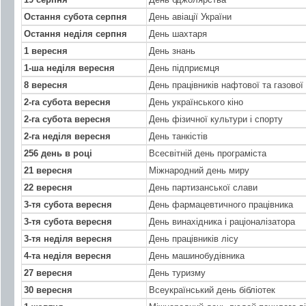
Остання субота серпня
День авіації України
Остання неділя серпня
День шахтаря
1 вересня
День знань
1-ша неділя вересня
День підприємця
8 вересня
День працівників нафтової та газової
2-га субота вересня
День українського кіно
2-га субота вересня
День фізичної культури і спорту
2-га неділя вересня
День танкістів
256 день в році
Всесвітній день програміста
21 вересня
Міжнародний день миру
22 вересня
День партизанської слави
3-тя субота вересня
День фармацевтичного працівника
3-тя субота вересня
День винахідника і раціоналізатора
3-тя неділя вересня
День працівників лісу
4-та неділя вересня
День машинобудівника
27 вересня
День туризму
30 вересня
Всеукраїнський день бібліотек