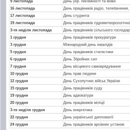
9 листопада
День укр. писемності та мови
16 листопада
День працівників радіо, телебачення, 
17 листопада
День студента
19 листопада
День працівників гідрометеорологічн
3-тя неділя листопада
День працівників сільського господа
1 грудня
День працівників прокуратури
3 грудня
Міжнародний день інвалідів
5 грудня
День працівників статистики
6 грудня
День Збройних сил
7 грудня
День місцевого самоврядування
10 грудня
День прав людини
12 грудня
День Сухопутних військ України
15 грудня
День працівників суду
19 грудня
День адвокатури
20 грудня
День працівників міліції
3-тя неділя грудня
День енергетика
22 грудня
День української дипломатії
24 грудня
День працівників архівних установ