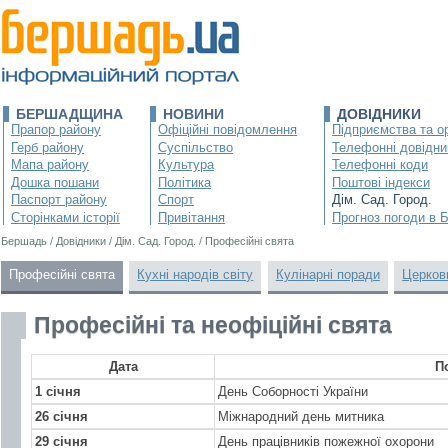
БЕРШАДЩИНА
НОВИНИ
ДОВІДНИКИ
Прапор району
Офіційні повідомлення
Підприємства та ор
Герб району
Суспільство
Телефонні довідни
Мапа району
Культура
Телефонні коди
Дошка пошани
Політика
Поштові індекси
Паспорт району
Спорт
Дім. Сад. Город.
Сторінками історії
Привітання
Прогноз погоди в 
Бершадь
/
Довідники
/
Дім. Сад. Город.
/
Професійні свята
Професійні свята
Кухні народів світу
Кулінарні поради
Церков
Професійні та неофіційні свята
Дата
П
1 січня
День Соборності України
26 січня
Міжнародний день митника
29 січня
День працівників пожежної охорони