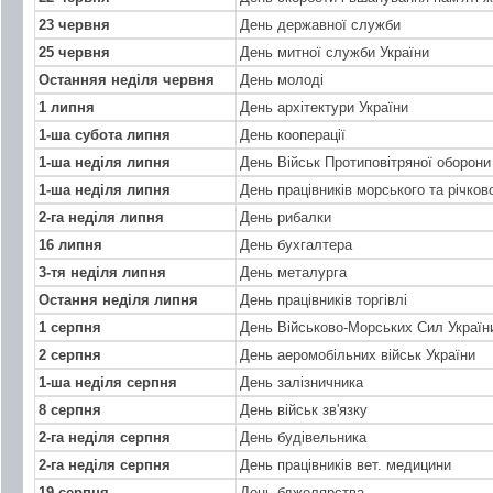
23 червня
День державної служби
25 червня
День митної служби України
Останняя неділя червня
День молоді
1 липня
День архітектури України
1-ша субота липня
День кооперації
1-ша неділя липня
День Військ Протиповітряної оборони
1-ша неділя липня
День працівників морського та річко
2-га неділя липня
День рибалки
16 липня
День бухгалтера
3-тя неділя липня
День металурга
Остання неділя липня
День працівників торгівлі
1 серпня
День Військово-Морських Сил Україн
2 серпня
День аеромобільних військ України
1-ша неділя серпня
День залізничника
8 серпня
День військ зв'язку
2-га неділя серпня
День будівельника
2-га неділя серпня
День працівників вет. медицини
19 серпня
День бджолярства