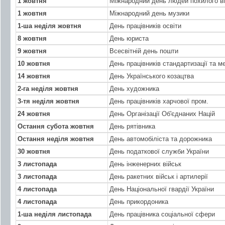
1 жовтня
Міжнародний день людей похилого ві
1 жовтня
Міжнародний день музики
1-ша неділя жовтня
День працівників освіти
8 жовтня
День юриста
9 жовтня
Всесвітній день пошти
10 жовтня
День працівників стандартизації та ме
14 жовтня
День Українського козацтва
2-га неділя жовтня
День художника
3-тя неділя жовтня
День працівників харчової пром.
24 жовтня
День Організації Об'єднаних Націй
Остання субота жовтня
День рятівника
Остання неділя жовтня
День автомобіліста та дорожника
30 жовтня
День податкової служби України
3 листопада
День інженерних військ
3 листопада
День ракетних військ і артилерії
4 листопада
День Національної гвардії України
4 листопада
День прикордоника
1-ша неділя листопада
День працівника соціальної сфери