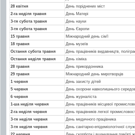
28 квітня
День поріднених міст
2-га неділя травня
День Матері
3-тя субота травня
День науки
3-тя субота травня
День Європи
15 травня
Міжнародний день сім'ї
18 травня
День музеїв
Остання субота травня
День працівників видавництв, полігр
Остання неділя травня
День хіміка
28 травня
День прикордонника
29 травня
Міжнародний день миротворців
1 червня
День захисту дітей
5 червня
День охорони навколишнього серед
6 червня
День журналіста
1-ша неділя червня
День працівників місцевої промислов
2-га неділя червня
День працівників легкої промисловост
3-тя неділя червня
День медичного працівника
3-тя неділя червня
День санітарно-епідеміологічної слу
22 червня
День скорботи і вшанування пам'яті же