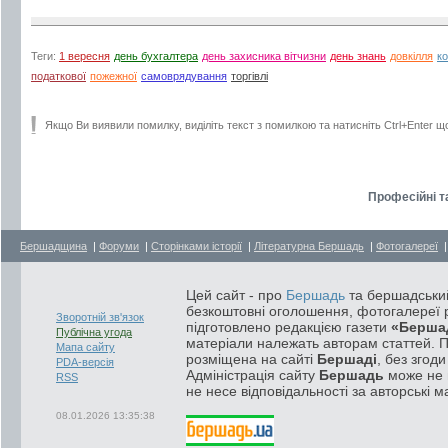
Теги:
1 вересня
день бухгалтера
день захисника вітчизни
день знань
довкілля
к
податкової
пожежної
самоврядування
торгівлі
Якщо Ви виявили помилку, виділіть текст з помилкою та натисніть Ctrl+Enter щ
Професійні та
Бершадщина
|
Форуми
|
Сторінками історії
|
Літературна Бершадь
|
Фотогалереї
Цей сайт - про
Бершадь
та бершадський
безкоштовні оголошення, фотогалереї р
Зворотній зв'язок
підготовлено редакцією газети
«Берша
Публічна угода
матеріали належать авторам статтей. 
Мапа сайту
розміщена на сайті
Бершаді
, без згод
PDA-версія
Адміністрація сайту
Бершадь
може не п
RSS
не несе відповідальності за авторські м
08.01.2026 13:35:38