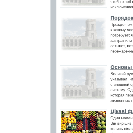
чтобы хлеб 
исключением
Порядок
Прежде чем 
к какому ча
потребуется
завтрак или
остынет, по
пережаренны
Основы 
Великий рус
указывал, ч
с внешней с
систему. Од
которая пер
жизненных п
Цікаві ф
Один малень
Він вирішив,
колись сіяли