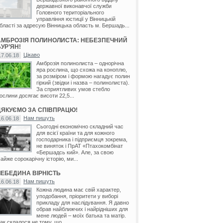
державної виконавчої служби
Головного територіального
управління юстиції у Вінницькій
бласті за адресую Вінницька область м. Бершадь...
АМБРОЗІЯ ПОЛИНОЛИСТА: НЕБЕЗПЕЧНИЙ
УР’ЯН!
Цікаво
17.06.18
Амброзія полинолиста – однорічна
яра рослина, що схожа на коноплю,
за розміром і формою нагадує полин
гіркий (звідки і назва – полинолиста).
За сприятливих умов стебло
ослини досягає висоти 22,5...
ДЯКУЄМО ЗА СПІВПРАЦЮ!
Нам пишуть
16.06.18
Сьогодні економічно складний час
для всієї країни та для кожного
господарника і підприємця зокрема,
не виняток і ПрАТ «Птахокомбінат
«Бершадсь кий». Але, за свою
айже сорокарічну історію, ми...
ЛЕБЕДИНА ВІРНІСТЬ
Нам пишуть
16.06.18
Кожна людина має свій характер,
уподобання, пріоритети у виборі
прикладу для наслідування. Я давно
обрав найближчих і найрідніших для
мене людей – моїх батька та матір.
ак склалося не тому, що...