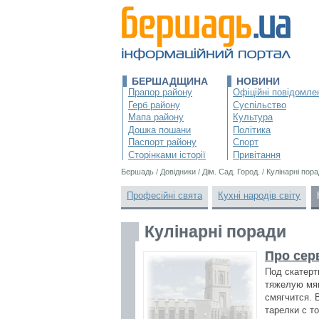
БЕРШАДЩИНА
НОВИНИ
Прапор району
Офіційні повідомле
Герб району
Суспільство
Мапа району
Культура
Дошка пошани
Політика
Паспорт району
Спорт
Сторінками історії
Привітання
Бершадь
/
Довідники
/
Дім. Сад. Город.
/
Кулінарні пор
Професійні свята
Кухні народів світу
Кулінарні поради
Про сер
Под скатерт
тяжелую мяг
смягчится. 
тарелки с т