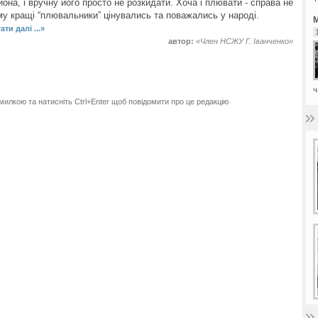
она, і вручну його просто не розкидати. Хоча і плювати - справа не
ому кращі “плювальники” цінувались та поважались у народі.
М
ати далі ...»
автор:
«Член НСЖУ Г. Іванченко»
ч
милкою та натисніть Ctrl+Enter щоб повідомити про це редакцію