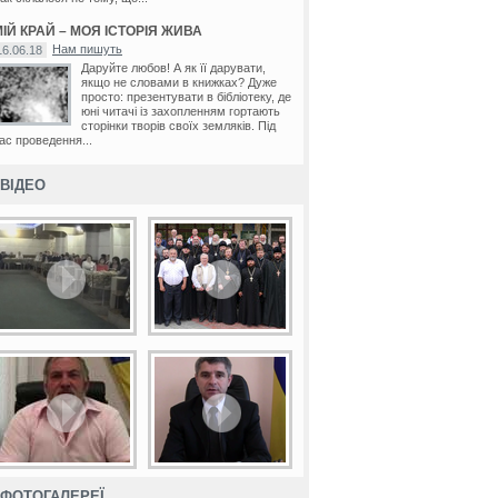
ІЙ КРАЙ – МОЯ ІСТОРІЯ ЖИВА
Нам пишуть
16.06.18
Даруйте любов! А як її дарувати,
якщо не словами в книжках? Дуже
просто: презентувати в бібліотеку, де
юні читачі із захопленням гортають
сторінки творів своїх земляків. Під
ас проведення...
ВІДЕО
ФОТОГАЛЕРЕЇ