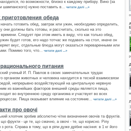
находился, по возможности, близко к каждому прибору. Вино (за
 шампанского) нужно поставить в...
читати далі ...»
о
 приготовления обеда
начать готовить обед, завтрак или ужин, необходимо определить,
Б
су они должны бать готовы, и рассчитать, сколько на это
 времени. Следует при этом иметь в виду, что как только обед,
 ужин будет готов, его надо тотчас же подавать на стол, иначе он
теряет вкус, отдельные блюда могут оказаться переваренными или
ми. Помимо того, что...
читати далі ...»
р
рационального питания
ский ученый И. П. Павлов в своих замечательных трудах
то организм животных и человека находится в тесной взаимосвязи
редой, непрерывно воздействующей на центральную нервную
ним из важнейших факторов внешней среды является пища,
еходит во внутреннюю среду организма и участвует во всех
м
роцессах. Пища оказывает влияние на состояние...
читати далі ...»
акти про овочі
кий хлопчик зробив абсолютно чітке визначення овочів та фруктів.
 що фрукти - це те, що смачно, а овочі - те, що корисно. Ріпу
 з рота. Справа в тому, що в ріпи дуже дрібне насіння: в 1 кг його
Т