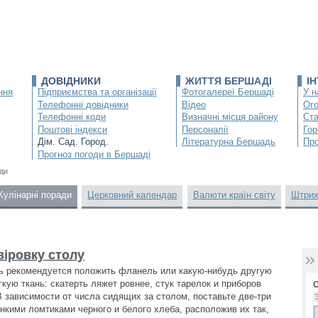
ДОВІДНИКИ
ЖИТТЯ БЕРШАДІ
І
ння
Підприємства та організації
Фотогалереї Бершаді
У н
Телефонні довідники
Відео
Ог
Телефонні коди
Визначні місця району
Ста
Поштові індекси
Персоналії
Гор
Дім. Сад. Город.
Літературна Бершадь
Про
Прогноз погоди в Бершаді
ади
Кулінарні поради
Церковний календар
Валюти країн світу
Штрих
віровку столу
ь рекомендуется положить фланель или какую-нибудь другую
кую ткань: скатерть ляжет ровнее, стук тарелок и приборов
В зависимости от числа сидящих за столом, поставьте две-три
онкими ломтиками черного и белого хлеба, расположив их так,