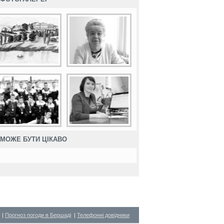
МОЖЕ БУТИ ЦІКАВО
|
Прогноз погоди в Бершаді
|
Телефонні довідники