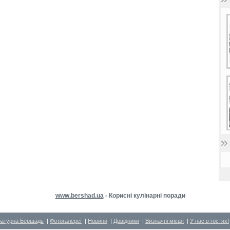
www.bershad.ua
- Корисні кулінарні поради
ратурна Бершадь
|
Фотогалереї
|
Новини
|
Довідники
|
Визначні місця
|
У нас в гостях!