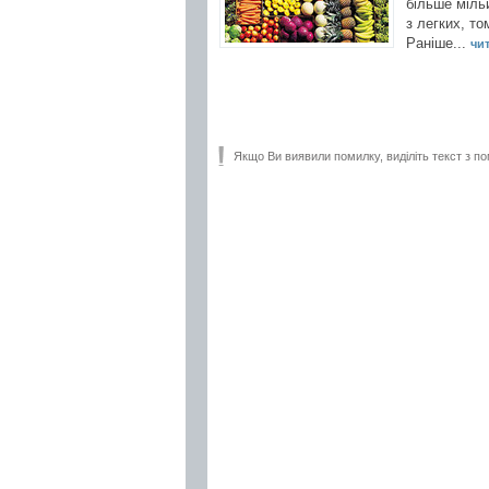
більше мільй
з легких, т
Раніше...
чит
Якщо Ви виявили помилку, виділіть текст з по