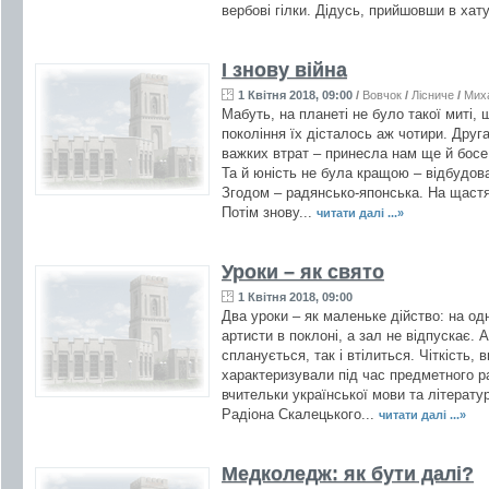
вербові гілки. Дідусь, прийшовши в хату
І знову війна
1 Квітня 2018, 09:00
/
Вовчок
/
Лісниче
/
Мих
Мабуть, на планеті не було такої миті,
покоління їх дісталось аж чотири. Друга
важких втрат – принесла нам ще й босе
Та й юність не була кращою – відбудова
Згодом – радянсько-японська. На щастя
Потім знову...
читати далі ...»
Уроки – як свято
1 Квітня 2018, 09:00
Два уроки – як маленьке дійство: на одн
артисти в поклоні, а зал не відпускає. 
спланується, так і втілиться. Чіткість, 
характеризували під час предметного р
вчительки української мови та літератур
Радіона Скалецького...
читати далі ...»
Медколедж: як бути далі?