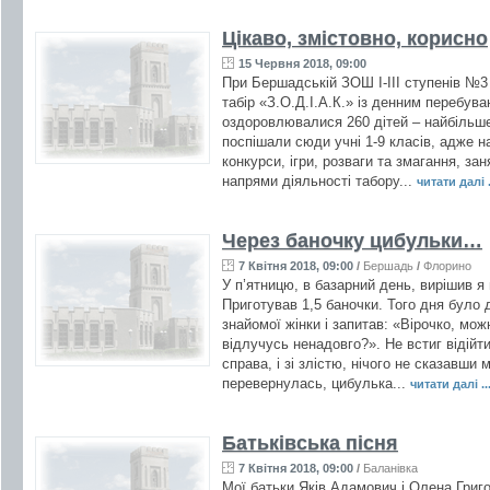
Цікаво, змістовно, корисно
15 Червня 2018, 09:00
При Бершадській ЗОШ І-ІІІ ступенів №3
табір «З.О.Д.І.А.К.» із денним перебув
оздоровлювалися 260 дітей – найбільше
поспішали сюди учні 1-9 класів, адже на
конкурси, ігри, розваги та змагання, за
напрями діяльності табору...
читати далі .
Через баночку цибульки…
7 Квітня 2018, 09:00
/
Бершадь
/
Флорино
У п’ятницю, в базарний день, вирішив я 
Приготував 1,5 баночки. Того дня було 
знайомої жінки і запитав: «Вірочко, мо
відлучусь ненадовго?». Не встиг відійти
справа, і зі злістю, нічого не сказавши
перевернулась, цибулька...
читати далі ..
Батьківська пісня
7 Квітня 2018, 09:00
/
Баланівка
Мої батьки Яків Адамович і Олена Григ