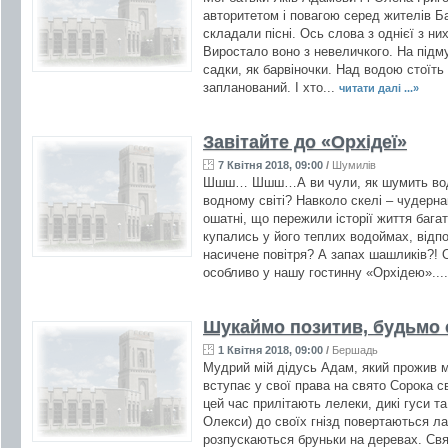
авторитетом і повагою серед жителів Ба
складали пісні. Ось слова з однієї з ни
Виростало воно з невеличкого. На підмур
садки, як барвіночки. Над водою стоїть
запланований. І хто...
читати далі ...»
Завітайте до «Орхідеї»
7 Квітня 2018, 09:00
/
Шумилів
Шшш… Шшш…А ви чули, як шумить водо
водному світі? Навколо скелі – чудерна
ошатні, що пережили історії життя баг
купались у його теплих водоймах, відп
насичене повітря? А запах шашликів?! О
особливо у нашу гостинну «Орхідею»...
Шукаймо позитив, будьмо 
1 Квітня 2018, 09:00
/
Бершадь
Мудрий мій дідусь Адам, який прожив м
вступає у свої права на свято Сорока с
цей час прилітають лелеки, дикі гуси та
Олекси) до своїх гнізд повертаються ла
розпускаються бруньки на деревах. Св