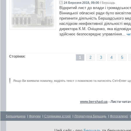
24 Березня 2018, 09:00
/
Бершадь
Відкритий лист до влади і громадськост
Вінницької обласної ради було висвітл
припинити діяльність Бершадського ме
наслідком неефективної діяльності мед
директора К.М. Оніщенко, яка відповідн
здійснює безпосереднє управління...
чит
Сторінки:
1
2
3
4
5
Якщо Ви виявили помилку, виділіть текст з помилкою та натисніть Ctrl+Enter щ
www.bershad.ua
- Листи читач
Бершадщина
|
Форуми
|
Сторінками історії
|
Літературна Бершадь
|
Фотогалереї
Цей сайт - про
Бершадь
та бершадський