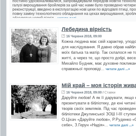
постійно удосконалювалися, запроваджували передові новітні технолог
галузі вирощування бройлерів за цей час нами було проведено чотири
реконструкції, введено в експлуатацію нові цехи по відгодівлі птиці, п
повну заміну технологічного обладнання на цехах вирощування, зроб
абсолютно новий підхід...
читати далі ...
Лебедина вірність
16 Червня 2018, 09:00
Кожна людина має свій характер, уподо
для наслідування. Я давно обрав найбл
моїх батька та матір. Так склалося не 
житті, а через те, що просто добрі, весе
Михайло Будник, має духовне покликан
справжньої проповіді...
читати далі ...»
Мій край – моя історія жив
16 Червня 2018, 09:00
/
Ставки
Даруйте любов! А як її дарувати, якщо
презентувати в бібліотеку, де юні читач
творів своїх земляків. Під час проведен
бібліотеки Джулинської ЗОШ І-ІІІ ступ
О.Ціхач «Даруйте любов», Р.Руденко «
себе», З.Герун «Надія»...
читати далі ...»