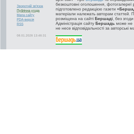
безкоштовні оголошення, фотогалереї р
Зворотній зв'язок
підготовлено редакцією газети
«Берша
Публічна угода
матеріали належать авторам статтей. 
Мапа сайту
розміщена на сайті
Бершаді
, без згод
PDA-версія
Адміністрація сайту
Бершадь
може не п
RSS
не несе відповідальності за авторські м
08.01.2026 13:46:31