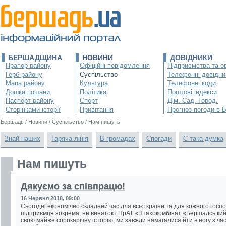
БЕРШАДЩИНА
НОВИНИ
ДОВІДНИКИ
Прапор району
Офіційні повідомлення
Підприємства та ор
Герб району
Суспільство
Телефонні довідни
Мапа району
Культура
Телефонні коди
Дошка пошани
Політика
Поштові індекси
Паспорт району
Спорт
Дім. Сад. Город.
Сторінками історії
Привітання
Прогноз погоди в 
Бершадь
/
Новини
/
Суспільство
/
Нам пишуть
Знай наших
Гаряча лінія
В громадах
Спогади
Є така думка
Нам пишуть
Дякуємо за співпрацю!
16 Червня 2018, 09:00
Сьогодні економічно складний час для всієї країни та для кожного госп
підприємця зокрема, не виняток і ПрАТ «Птахокомбінат «Бершадсь кий
свою майже сорокарічну історію, ми завжди намагалися йти в ногу з ча