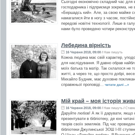
Сьогодні економічно складний час для в
господарника і підприємця зокрема, не 
«Бершадсь кий». Але, за свою майже со
намагалися йти в ногу з часом, постій
передові новітні технології. Лише в гал
нами було проведено чотири реконструкц
Лебедина вірність
16 Червня 2018, 09:00
/
Нам пишуть
Кожна людина має свій характер, уподо
для наслідування. Я давно обрав найбл
моїх батька та матір. Так склалося не 
житті, а через те, що просто добрі, весе
Михайло Будник, має духовне покликан
справжньої проповіді...
читати далі ...»
Мій край – моя історія жив
16 Червня 2018, 09:00
/
Нам пишуть
/
Ставк
Даруйте любов! А як її дарувати, якщо
презентувати в бібліотеку, де юні читач
творів своїх земляків. Під час проведен
бібліотеки Джулинської ЗОШ І-ІІІ ступ
О.Ціхач «Даруйте любов», Р.Руденко «