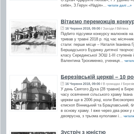
себе», З.Герун «Надія»...
читати далі ...»
Вітаємо переможців конку
16 Червня 2018, 09:00
/
Заходи
/
Війтівка
Підбито підсумки конкурсу малюнків на 
тривав у травні 2018 р. під час місячн
стали: перше місце – Наталія Іванівна Гр
Бершадського Будинку дитячої творчост
класу Серединської ЗОШ 1-ІІІ ступенів 
Валентина Трохименко, учениця...
читати
Березівській церкві – 10 ро
16 Червня 2018, 09:00
/
В громадах
/
Березі
У день Святого Духа (28 травня) в Бере
часу освячення сільського храму Івана
церкви ще в 2006 році, коли Високопре
єпископ Вінницький та Брацлавський, 
в основу храму. І вже через два роки у
двоярусна, з трьома куполами і...
читати 
Зустріч з юністю