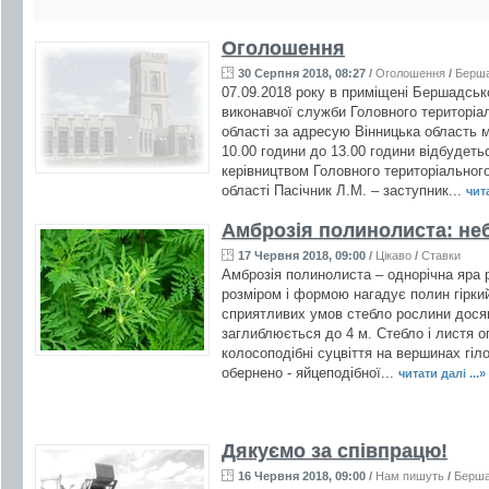
Оголошення
30 Серпня 2018, 08:27
/
Оголошення
/
Берш
07.09.2018 року в приміщені Бершадськ
виконавчої служби Головного територіал
області за адресую Вінницька область м
10.00 години до 13.00 години відбудет
керівництвом Головного територіального
області Пасічник Л.М. – заступник...
чита
Амброзія полинолиста: не
17 Червня 2018, 09:00
/
Цікаво
/
Ставки
Амброзія полинолиста – однорічна яра 
розміром і формою нагадує полин гіркий 
сприятливих умов стебло рослини досяг
заглиблюється до 4 м. Стебло і листя оп
колосоподібні суцвіття на вершинах гіло
обернено - яйцеподібної...
читати далі ...»
Дякуємо за співпрацю!
16 Червня 2018, 09:00
/
Нам пишуть
/
Берш