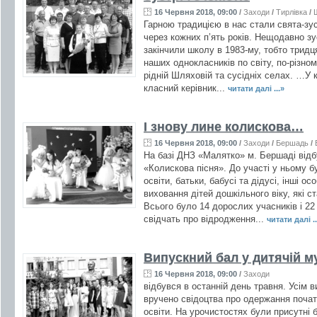
16 Червня 2018, 09:00
/
Заходи
/
Тирлівка
/
Гарною традицією в нас стали свята-зус
через кожних п’ять років. Нещодавно зу
закінчили школу в 1983-му, тобто тридц
наших однокласників по світу, по-різно
рідній Шляховій та сусідніх селах. …У к
класний керівник...
читати далі ...»
І знову лине колискова…
16 Червня 2018, 09:00
/
Заходи
/
Бершадь
/
На базі ДНЗ «Малятко» м. Бершаді від
«Колискова пісня». До участі у ньому б
освіти, батьки, бабусі та дідусі, інші ос
виховання дітей дошкільного віку, які 
Всього було 14 дорослих учасників і 22 
свідчать про відродження...
читати далі ..
Випускний бал у дитячій м
16 Червня 2018, 09:00
/
Заходи
відбувся в останній день травня. Усім в
вручено свідоцтва про одержання почат
освіти. На урочистостях були присутні ба