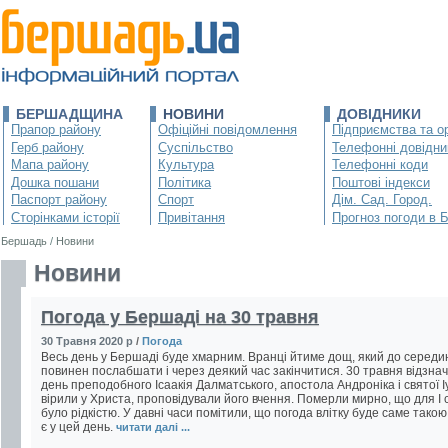
БЕРШАДЩИНА
НОВИНИ
ДОВІДНИКИ
Прапор району
Офіційні повідомлення
Підприємства та ор
Герб району
Суспільство
Телефонні довідни
Мапа району
Культура
Телефонні коди
Дошка пошани
Політика
Поштові індекси
Паспорт району
Спорт
Дім. Сад. Город.
Сторінками історії
Привітання
Прогноз погоди в 
Бершадь
/
Новини
Новини
Погода у Бершаді на 30 травня
30 Травня 2020 р
/
Погода
Весь день у Бершаді буде хмарним. Вранці йтиме дощ, який до середи
повинен послабшати і через деякий час закінчитися. 30 травня відзна
день преподобного Ісаакія Далматського, апостола Андроніка і святої Іу
вірили у Христа, проповідували його вчення. Померли мирно, що для І 
було рідкістю. У давні часи помітили, що погода влітку буде саме такою
є у цей день.
читати далі ...