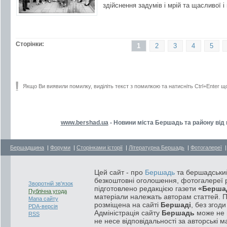
здійснення задумів і мрій та щасливої і
Сторінки:
1
2
3
4
5
Якщо Ви виявили помилку, виділіть текст з помилкою та натисніть Ctrl+Enter щ
www.bershad.ua
- Новини міста Бершадь та району від
Бершадщина
|
Форуми
|
Сторінками історії
|
Літературна Бершадь
|
Фотогалереї
|
Цей сайт - про
Бершадь
та бершадський
безкоштовні оголошення, фотогалереї р
Зворотній зв'язок
підготовлено редакцією газети
«Берша
Публічна угода
матеріали належать авторам статтей. 
Мапа сайту
розміщена на сайті
Бершаді
, без згод
PDA-версія
Адміністрація сайту
Бершадь
може не п
RSS
не несе відповідальності за авторські м