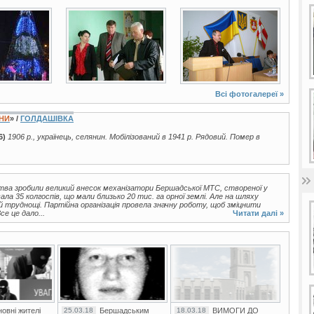
2 фото
4 фото
Всі фотогалереї »
ЇНИ
» /
ГОЛДАШІВКА
6)
1906 р., українець, селянин. Мобілізований в 1941 р. Рядовий. Помер в
тва зробили великий внесок механізатори Бершадської МТС, створеної у
вала 35 колгоспів, що мали близько 20 тис. га орної землі. Але на шляху
 й труднощі. Партійна організація провела значну роботу, щоб зміцнити
се це дало...
Читати далі »
овні жителі
25.03.18
Бершадським
18.03.18
ВИМОГИ ДО