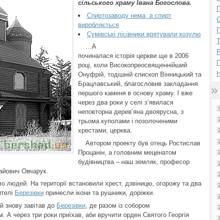
сільського храму Івана Богослова.
П
Спиртозаводу нема, а спирт
виробляється
П
Сумівські лісівники врятували козулю
…А
Р
починалася історія церкви ще в 2006
році, коли Високопреосвященнійший
Н
Онуфрій, тодішній єпископ Вінницький та
Брацлавський, благословив закладання
першого каменя в основу храму. І вже
через два роки у селі з’явилася
неповторна дерев’яна двоярусна, з
трьома куполами і позолоченими
хрестами, церква.
Автором проекту був отець Ростислав
Процанін, а головним меценатом
будівництва – наш земляк, професор
лайович Овчарук.
людей. На території встановили хрест, дзвіницю, огорожу та два
ителі
Березівки
принесли ікони та рушники, доріжки.
й знову завітав до
Березівки
, де разом із собором
 А через три роки приїхав, аби вручити орден Святого Георгія