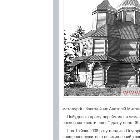
металургії і благодійник Анатолій Мико
Побудовою храму переймалося чимало 
поклонних хрести при в’їздах у село. Ж
І на Трійцю 2008 року владика Онуфрі
священнослужителів освятив новий храм.