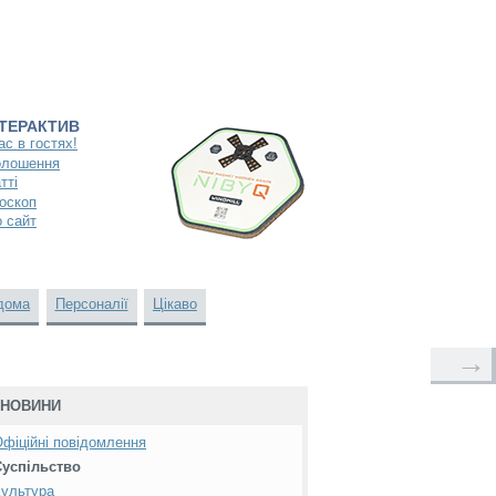
НТЕРАКТИВ
ас в гостях!
олошення
тті
оскоп
 сайт
дома
Персоналії
Цікаво
→
НОВИНИ
фіційні повідомлення
Суспільство
ультура