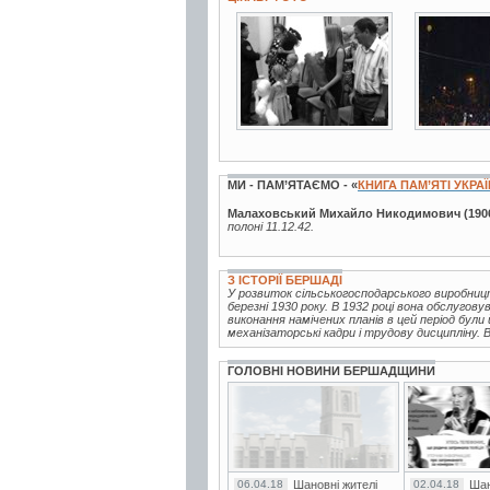
2 фото
2 фото
МИ - ПАМ’ЯТАЄМО - «
КНИГА ПАМ’ЯТІ УКРА
Малаховський Михайло Никодимович (190
полоні 11.12.42.
З ІСТОРІЇ БЕРШАДІ
У розвиток сільськогосподарського виробниц
березні 1930 року. В 1932 році вона обслугову
виконання намічених планів в цей період були
механізаторські кадри і трудову дисципліну. В
ГОЛОВНІ НОВИНИ БЕРШАДЩИНИ
06.04.18
Шановні жителі
02.04.18
Шан