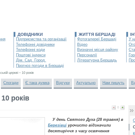
ДОВІДНИКИ
ЖИТТЯ БЕРШАДІ
І
ння
Підприємства та організації
Фотогалереї Бершаді
У н
Телефонні довідники
Відео
Ог
Телефонні коди
Визначні місця району
Ста
Поштові індекси
Персоналії
Гор
Дім. Сад. Город.
Літературна Бершадь
Про
Прогноз погоди в Бершаді
ській церкві – 10 років
Спогади
Є така думка
Відгуки
Актуально
Нам пишуть
В
 10 років
0
У день Святого Духа (28 травня) в
О
Березівці
урочисто відзначили
десятиріччя з часу освячення
К