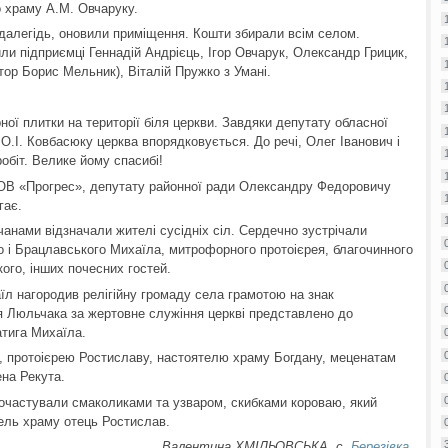
о храму А.М. Овчаруку.
далегідь, оновили приміщення. Кошти збирали всім селом.
ли підприємці Геннадій Андрієць, Ігор Овчарук, Олександр Грицик,
ор Борис Мельник), Віталій Пружко з Умані.
ої плитки на території біля церкви. Завдяки депутату обласної
О.І. Ковбасюку церква впорядковується. До речі, Олег Іванович і
обіт. Велике йому спасибі!
ТОВ «Прогрес», депутату районної ради Олександру Федоровичу
гає.
вчанами відзначали жителі сусідніх сіл. Сердечно зустрічали
о і Брацлавського Михаїла, митрофорного протоієрея, благочинного
ого, інших почесних гостей.
аїл нагородив релігійну громаду села грамотою на знак
ія Люльчака за жертовне служіння церкві представлено до
тига Михаїла.
, протоієрею Ростиславу, настоятелю храму Богдану, меценатам
ена Рекута.
почастували смаколиками та узваром, скибками короваю, який
ель храму отець Ростислав.
Валентина ХМІЛЬОВСЬКА, с.
Березівка
.