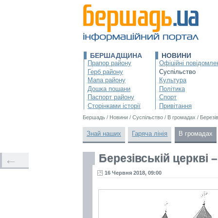
БЕРШАДЩИНА
НОВИНИ
Прапор району
Офіційні повідомле
Герб району
Суспільство
Мапа району
Культура
Дошка пошани
Політика
Паспорт району
Спорт
Сторінками історії
Привітання
Бершадь
/
Новини
/
Суспільство
/
В громадах
/
Березів
Знай наших
Гаряча лінія
В громадах
Березівській церкві –
←
16 Червня 2018, 09:00