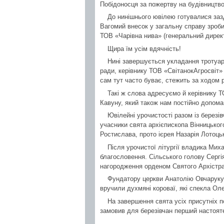
Побідоносця за пожертву на будівництв
До нинішнього ювілею готувалися заз
Вагомий внесок у загальну справу зроби
ТОВ «Чарівна нива» (генеральний директ
Щира їм усім вдячність!
Нині завершується укладання тротуарн
ради, керівнику ТОВ «СвітанокАгросвіт» 
сам тут часто буває, стежить за ходом р
Такі ж слова адресуємо й керівнику 
Кавуну, який також нам постійно допома
Ювілейні урочистості разом із березі
учасники свята архієпископа Вінницьког
Ростислава, прото ієрея Назарія Лотоцьк
Після урочистої літургії владика Мих
благословення. Сільського голову Серг
нагородження орденом Святого Архістра
Фундатору церкви Анатолію Овчаруку
вручили духмяні короваї, які спекла Ол
На завершення свята усіх присутніх 
замовив для березівчан перший настоят