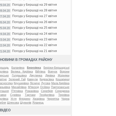
Погода у Бершаді на 29 квітня
29.04.20
Погода у Бершаді на 28 квітня
28.04.20
Погода у Бершаді на 27 квітня
27.04.20
Погода у Бершаді на 26 квітня
26.04.20
Погода у Бершаді на 25 квітня
25.04.20
Погода у Бершаді на 24 квітня
24.04.20
Погода у Бершаді на 23 квітня
23.04.20
Погода у Бершаді на 22 квітня
22.04.20
Погода у Бершаді на 21 квітня
21.04.20
НОВИНИ В ГРОМАДАХ РАЙОНУ
ершадь
Баланівка
Березівка
Берізки-Бершадські
рлівка
Велика Киріївка
Війтівка
Вовчок
Ворони
инське
Голдашівка
Джулинка
Дяківка
Жорняки
вітне
Зелений Гай
Кавкули
Кидрасівка
Кошаринці
асносілка
Крушинівка
Лісниче
Лугова
Мала Киріївка
ньківка
Михайлівка
М'якохід
Осіївка
Партизанське
оташня
П'ятківка
Романівка
Серебрія
Серединка
авки
Сумівка
Тартаки
Теофилівка
Тернівка
рлівка
Устя
Флорино
Хмарівка
Чернятка
Чорна
ебля
Шляхова
Шумилів
Яланець
ВІДЕО