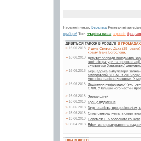
Населені пункти:
Березівка
Релевантні матеріал
прибери!
Теги:
«чарівна нива»
агросвіт
брацлав
ДИВІТЬСЯ ТАКОЖ В РОЗДІЛІ
В ГРОМАДАХ
»
16.06.2018
У день Святого Духа (28 травня)
храму Івана Богослова.
»
16.06.2018
Депутат облради Володимир Заріча
генія літератури та пророка нац
скульптури Харківської державної
»
16.06.2018
Бершадська амбулаторія загальн
амбулаторій ЗПСМ. Із 2016 року 
Антоніна Іванівна Колесник. У мед
»
16.06.2018
Відділення невідкладної (екстр
ОЛІЛ. У більшій його частині про
»
16.06.2018
Заради дітей
»
16.06.2018
Краще відділення
»
16.06.2018
Згуртованість, професіоналізм, ко
»
15.06.2018
Спиртозаводу нема, а спирт вир
»
15.06.2018
Переможці 15 обласного конкурс
»
08.04.2018
Ефективне реагування на надзвич
ЦІКАВІ ФОТО