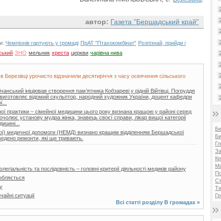
автор:
Газета "Бершадський край"
и:
Чемпіонів гартують у громаді
ПрАТ "Птахокомбінат"
Розпізнай, прийди і
ський
ЗНО
мельник
хреста
церкви
чарівна нива
 в Березівці урочисто відзначили десятиріччя з часу освячення сільського
нський ініціював створення пам’ятника Кобзареві у рідній Війтівці. Погруддя
ії виготовляє відомий скульптор, народний художник України, доцент кафедри
...
ої практики – сімейної медицини цього року визнана кращою у районі серед
очолює установу мудра жінка, знавець своєї справи, лікар вищої категорії
ицині...
Б
еної) медичної допомоги (НЕМД) визнано кращим відділенням Бершадської
Би
ведено ремонти, які ще тривають.
Гл
За
Кр
Ма
легіальність та послідовність – головні критерії діяльності медиків району
П
обляється
Ст
у
Ти
айні ситуації
Гр
Всі статті розділу
В громадах
»