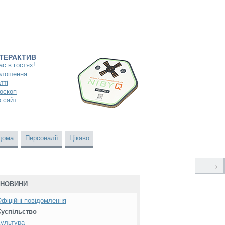
НТЕРАКТИВ
ас в гостях!
олошення
тті
оскоп
 сайт
дома
Персоналії
Цікаво
→
НОВИНИ
фіційні повідомлення
Суспільство
ультура