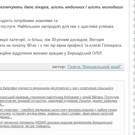
безпечують двоє лікарів, шість медичних і шість молодших
олодіють потрібними знаннями та
і послуги. Найбільшою нагородою для них є щаслива усмішка
ої категорії, із більш, ніж 30-річним досвідом, Вікторія
 на початку 90-их і з тих пір вірна професії та клятві Гіппократа.
кційне відділення визнано кращим у Бершадській ОЛІЛ.
автор:
Газета "Бершадський край"
 в Березівці урочисто відзначили десятиріччя з часу освячення сільського
нський ініціював створення пам’ятника Кобзареві у рідній Війтівці. Погруддя
ії виготовляє відомий скульптор, народний художник України, доцент кафедри
...
ої практики – сімейної медицини цього року визнана кращою у районі серед
очолює установу мудра жінка, знавець своєї справи, лікар вищої категорії
ицині...
еної) медичної допомоги (НЕМД) визнано кращим відділенням Бершадської
ведено ремонти, які ще тривають.