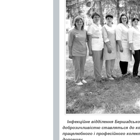
Інфекційне відділення Бершадської
доброзичливістю ставляться до ко
працелюбного і професійного колек
допомогу.