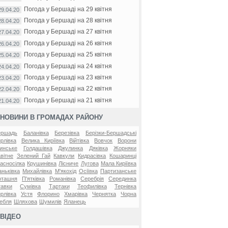
Погода у Бершаді на 29 квітня
29.04.20
Погода у Бершаді на 28 квітня
28.04.20
Погода у Бершаді на 27 квітня
27.04.20
Погода у Бершаді на 26 квітня
26.04.20
Погода у Бершаді на 25 квітня
25.04.20
Погода у Бершаді на 24 квітня
24.04.20
Погода у Бершаді на 23 квітня
23.04.20
Погода у Бершаді на 22 квітня
22.04.20
Погода у Бершаді на 21 квітня
21.04.20
НОВИНИ В ГРОМАДАХ РАЙОНУ
ершадь
Баланівка
Березівка
Берізки-Бершадські
рлівка
Велика Киріївка
Війтівка
Вовчок
Ворони
инське
Голдашівка
Джулинка
Дяківка
Жорняки
вітне
Зелений Гай
Кавкули
Кидрасівка
Кошаринці
асносілка
Крушинівка
Лісниче
Лугова
Мала Киріївка
ньківка
Михайлівка
М'якохід
Осіївка
Партизанське
оташня
П'ятківка
Романівка
Серебрія
Серединка
авки
Сумівка
Тартаки
Теофилівка
Тернівка
рлівка
Устя
Флорино
Хмарівка
Чернятка
Чорна
ебля
Шляхова
Шумилів
Яланець
ВІДЕО