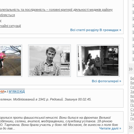
легіальність та послідовність – головні критерії діяльності медиків району
обляється
у
айні ситуації
Всі статті розділу
В громадах
»
3 фото
2 фото
Б
Всі фотогалереї »
Би
Гл
За
ЇНИ
» /
М'ЯКОХІД
Кр
 селянин. Мобілізований в 1941 р. Рядовий. Загинув 00.02.45.
Ма
П
Ст
Ти
 боролися проти фашистської нечисті. Вони билися на фронтах Великої
Гр
робітники, селяни, вчителі, медпрацівники, службовці установ. 18-річною
. Тартачна. Вона брала участь у боях під Москвою, де винесла з поля бою
 до лав...
Читати далі »