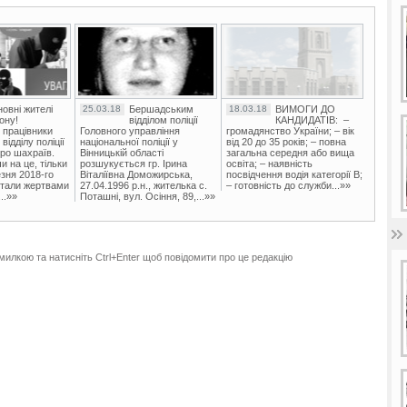
овні жителі
25.03.18
Бершадським
18.03.18
ВИМОГИ ДО
ону!
відділом поліції
КАНДИДАТІВ: –
 працівники
Головного управління
громадянство України; – вік
ідділу поліції
національної поліції у
від 20 до 35 років; – повна
ро шахраїв.
Вінницькій області
загальна середня або вища
и на це, тільки
розшукується гр. Ірина
освіта; – наявність
зня 2018-го
Віталіївна Доможирська,
посвідчення водія категорії В;
стали жертвами
27.04.1996 р.н., жителька с.
– готовність до служби...»»
..»»
Поташні, вул. Осіння, 89,...»»
милкою та натисніть Ctrl+Enter щоб повідомити про це редакцію