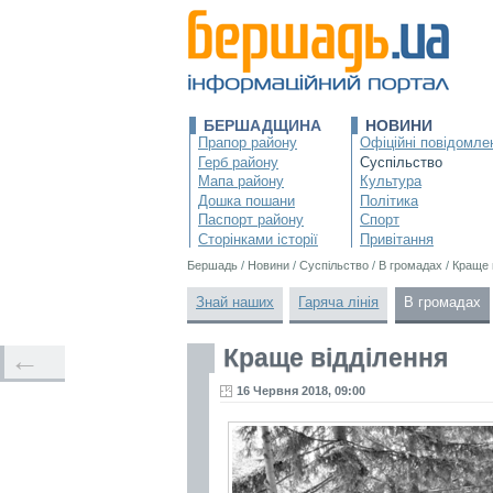
БЕРШАДЩИНА
НОВИНИ
Прапор району
Офіційні повідомле
Герб району
Суспільство
Мапа району
Культура
Дошка пошани
Політика
Паспорт району
Спорт
Сторінками історії
Привітання
Бершадь
/
Новини
/
Суспільство
/
В громадах
/
Краще 
Знай наших
Гаряча лінія
В громадах
Краще відділення
←
16 Червня 2018, 09:00