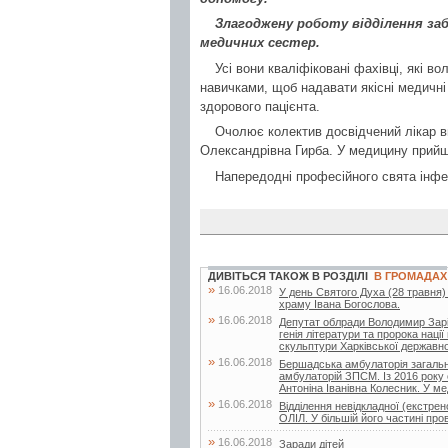
Злагоджену роботу відділення за
медичних сестер.
Усі вони кваліфіковані фахівці, які в
навичками, щоб надавати якісні медичн
здорового пацієнта.
Очолює колектив досвідчений лікар вищ
Олександрівна Гирба. У медицину прийшла
Напередодні професійного свята інфе
ДИВІТЬСЯ ТАКОЖ В РОЗДІЛІ
В ГРОМАДАХ
»
16.06.2018
У день Святого Духа (28 травня)
храму Івана Богослова.
»
16.06.2018
Депутат облради Володимир Заріча
генія літератури та пророка нац
скульптури Харківської державної
»
16.06.2018
Бершадська амбулаторія загальн
амбулаторій ЗПСМ. Із 2016 року 
Антоніна Іванівна Колесник. У мед
»
16.06.2018
Відділення невідкладної (екстр
ОЛІЛ. У більшій його частині про
»
16.06.2018
Заради дітей