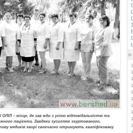
П
П
Р
Н
 ОЛІЛ – місце, де зав жди з усією відповідальністю та
жного пацієнта. Завдяки зусиллям згуртованого,
тиву медиків хворі своєчасно отримують кваліфіковану