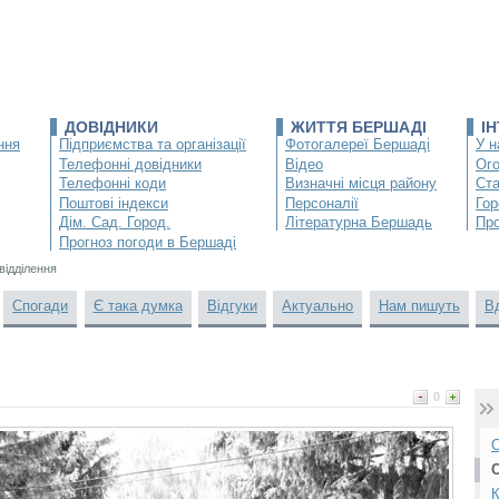
ДОВІДНИКИ
ЖИТТЯ БЕРШАДІ
І
ння
Підприємства та організації
Фотогалереї Бершаді
У н
Телефонні довідники
Відео
Ог
Телефонні коди
Визначні місця району
Ста
Поштові індекси
Персоналії
Гор
Дім. Сад. Город.
Літературна Бершадь
Про
Прогноз погоди в Бершаді
відділення
Спогади
Є така думка
Відгуки
Актуально
Нам пишуть
В
0
О
К