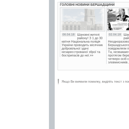
ГОЛОВНІ НОВИНИ БЕРШАДЩИНИ
06.04.18
Шановні жителі
02.04.18
Шан
району! З 1 до 30
рай
квітня Національна поліція
Неодноразово
України проводить місячник
Бершадського в
добровільної здачі
повідомляли п
незареєстрованої зброї та
Та, незважаюч
боєприпасів до неї.»»
протягом бере
четверо осіб 
зловмисників..
Якщо Ви виявили помилку, виділіть текст з по