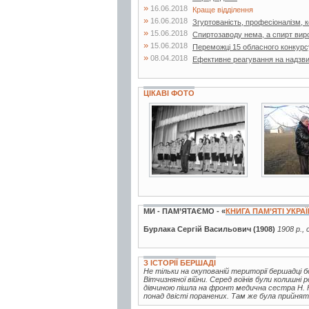
»
16.06.2018
Краще відділення
»
16.06.2018
Згуртованість, професіоналізм, ко
»
15.06.2018
Спиртозаводу нема, а спирт вир
»
15.06.2018
Переможці 15 обласного конкурс
»
08.04.2018
Ефективне реагування на надзвич
ЦІКАВІ ФОТО
2 фото
2 фото
МИ - ПАМ’ЯТАЄМО - «
КНИГА ПАМ’ЯТІ УКРА
Бурлака Сергій Васильович (1908)
1908 р.,
З ІСТОРІЇ БЕРШАДІ
Не тільки на окупованій території бершадці
Вітчизняної війни. Серед воїнів були колишні 
дівчиною пішла на фронт медична сестра Н. Ю
понад двісті поранених. Там же була прийнята