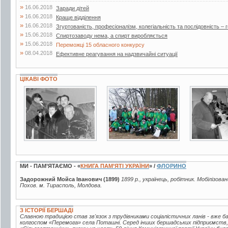
»
16.06.2018
Заради дітей
»
16.06.2018
Краще відділення
»
16.06.2018
Згуртованість, професіоналізм, колегіальність та послідовність – г
»
15.06.2018
Спиртозаводу нема, а спирт виробляється
»
15.06.2018
Переможці 15 обласного конкурсу
»
08.04.2018
Ефективне реагування на надзвичайні ситуації
ЦІКАВІ ФОТО
4 фото
5 фото
4 фото
МИ - ПАМ’ЯТАЄМО - «
КНИГА ПАМ’ЯТІ УКРАЇНИ
» /
ФЛОРИНО
Задорожний Мойса Іванович (1899)
1899 р., українець, робітник. Мобілізова
Похов. м. Тирасполь, Молдова.
З ІСТОРІЇ БЕРШАДІ
Славною традицією став зв'язок з трудівниками соціалістичних ланів - вже 
колгоспом «Перемога» села Поташні. Серед інших бершадських підприємств,