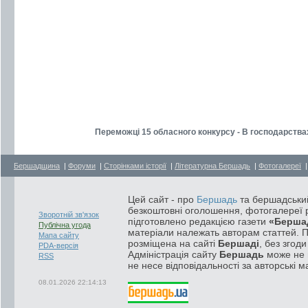
Переможці 15 обласного конкурсу - В господарства
Бершадщина
|
Форуми
|
Сторінками історії
|
Літературна Бершадь
|
Фотогалереї
Цей сайт - про
Бершадь
та бершадський
безкоштовні оголошення, фотогалереї р
Зворотній зв'язок
підготовлено редакцією газети
«Берша
Публічна угода
матеріали належать авторам статтей. 
Мапа сайту
розміщена на сайті
Бершаді
, без згод
PDA-версія
Адміністрація сайту
Бершадь
може не п
RSS
не несе відповідальності за авторські м
08.01.2026 22:14:13