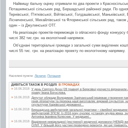
Найвищу бальну оцінку отримали по два проекти з Красносільськ
Поташнянської сільських рад, Бершадської районної ради. По одном
Тернівської, П’ятківської, Війтівської, Голдашівської, Маньківської,
Лісниченської, Михайлівської та Флоринської сільських рад, також 
один – із Джулинської ОТГ.
На реалізацію проектів-переможців із обласного фонду конкурсу б
числі 382 тис.грн. на екологічний напрямок.
Об’єднані територіальні громади з загальної суми виділених кошт
числі 55 тис. грн. на реалізацію проекту по екологічному напрямку.
Населені пункти:
Лісниче
,
Поташня
ДИВІТЬСЯ ТАКОЖ В РОЗДІЛІ
В ГРОМАДАХ
»
16.06.2018
У день Святого Духа (28 травня) в Березівці урочисто відзначили
храму Івана Богослова.
»
16.06.2018
Депутат облради Володимир Зарічанський ініціював створення пам’я
генія літератури та пророка нації виготовляє відомий скульптор,
скульптури Харківської державної...
»
16.06.2018
Бершадська амбулаторія загальної практики – сімейної медицини
амбулаторій ЗПСМ. Із 2016 року очолює установу мудра жінка, зна
Антоніна Іванівна Колесник. У медицині...
»
16.06.2018
Відділення невідкладної (екстреної) медичної допомоги (НЕМД) 
ОЛІЛ. У більшій його частині проведено ремонти, які ще тривають.