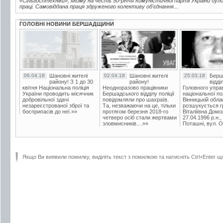
«Сільгосптехніки», якому на честь 50-річчя Комуністичної партії України бу
праці. Самовіддана праця здруженого колективу об'єднання...
ГОЛОВНІ НОВИНИ БЕРШАДЩИНИ
06.04.18
Шановні жителі
02.04.18
Шановні жителі
25.03.18
Берш
району! З 1 до 30
району!
відді
квітня Національна поліція
Неодноразово працівники
Головного упра
України проводить місячник
Бершадського відділу поліції
національної пол
добровільної здачі
повідомляли про шахраїв.
Вінницькій обла
незареєстрованої зброї та
Та, незважаючи на це, тільки
розшукується гр
боєприпасів до неї.»»
протягом березня 2018-го
Віталіївна Домо
четверо осіб стали жертвами
27.04.1996 р.н.,
зловмисників....»»
Поташні, вул. Ос
Якщо Ви виявили помилку, виділіть текст з помилкою та натисніть Ctrl+Enter щ