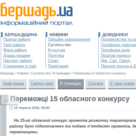
БЕРШАДЩИНА
НОВИНИ
ДОВІДНИКИ
Прапор району
Офіційні повідомлення
Підприємства та ор
Герб району
Суспільство
Телефонні довідни
Мапа району
Культура
Телефонні коди
Дошка пошани
Політика
Поштові індекси
Паспорт району
Спорт
Дім. Сад. Город.
Сторінками історії
Привітання
Прогноз погоди в 
Бершадь
/
Новини
/
Суспільство
/
В громадах
/
Переможці 15 обласного конкурсу
Знай наших
Гаряча лінія
В громадах
Спогади
Є така думка
Переможці 15 обласного конкурсу
←
15 Червня 2018, 09:00
На 15-ий обласний конкурс проектів розвитку територіал
району було підготовлено та подано п’ятдесят проектів, д
переможцями.