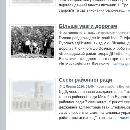
порядок денний внести питання: 1. Про
здоров’я та хід виконання районних...
чи
Більше уваги дорогам
23 Липня 2016, 16:57
/
В громадах
/
Вовчок
Голова райдержадміністрації Іван Стеф
Бурлака здійснили виїзд у с. Лісниче, 
дороги з Лісничого до Вовчка. У робочій
«Бершадський райавтодор» ДП «Вінниць
Вивчаючи стан дорожнього покриття, ке
сіл Михайлівки та Лісничого...
читати далі
Сесія районної ради
1 Липня 2016, 09:00
/
Нове в роботі
/
Вовчок
Відбулось пленарне засідання 5 сесії р
голова районної ради Михайло Бурлака 
районної ради 7 скликання. У роботі сес
державної адміністрації Іван Стефанцов
загальноосвітніх шкіл, начальники управ
райдержадміністрації, керівники...
читати