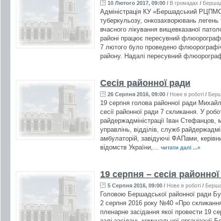
10 Лютого 2017, 09:00
/
В громадах
/
Берша
Адміністрація КУ «Бершадський РЦПМС
туберкульозу, онкозахворювань легень т
вчасного лікування вищевказаної патол
районі працює пересувний флюорограф 
7 лютого було проведено флюорографіч
району. Надалі пересувний флюорограф
Сесія районної ради
26 Серпня 2016, 09:00
/
Нове в роботі
/
Бер
19 серпня голова районної ради Михайл
сесії районної ради 7 скликання. У робо
райдержадміністрації Іван Стефанцов, м
управлінь, відділів, служб райдержадмін
амбулаторій, завідуючі ФАПами, керівни
відомств України,...
читати далі ...»
19 серпня – сесія районної
5 Серпня 2016, 09:00
/
Нове в роботі
/
Берш
Головою Бершадської районної ради Бу
2 серпня 2016 року №40 «Про скликання 
пленарне засідання якої провести 19 се
залі засідань комунальної організаці