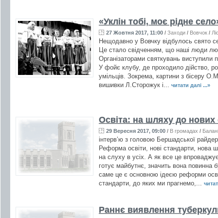
«Уклін тобі, моє рідне село
27 Жовтня 2017, 11:00
/
Заходи
/
Вовчок
/
Лі
Нещодавно у Вовчку відбулось свято се
Це стало свідченням, що наші люди лю
Організаторами святкувань виступили п
У фойє клубу, де проходило дійство, ро
умільців. Зокрема, картини з бісеру О.
вишивки Л.Сторожук і...
читати далі ...»
Освіта: на шляху до нових
29 Вересня 2017, 09:00
/
В громадах
/
Балан
інтерв’ю з головою Бершадської райдер
Реформа освіти, нові стандарти, нова шк
на слуху в усіх. А як все це впровад
готує майбутнє, значить вона повинна б
саме це є основною ідеєю реформи осві
стандарти, до яких ми прагнемо,...
читат
Раннє виявлення туберкул