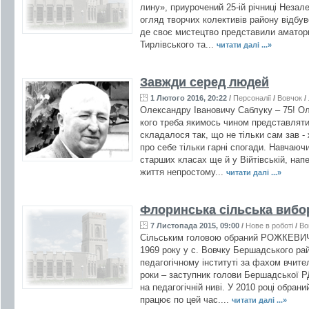
лину», приурочений 25-ій річниці Незал
огляд творчих колективів району відбув
де своє мистецтво представили аматори
Тирлівського та...
читати далі ...»
Завжди серед людей
1 Лютого 2016, 20:22
/
Персоналії
/
Вовчок
/
Олександру Івановичу Саблуку – 75! Ол
кого треба якимось чином представляти
складалося так, що не тільки сам зав -
про себе тільки гарні спогади. Навчаючи
старших класах ще й у Війтівській, нап
життя непростому...
читати далі ...»
Флоринська сільська вибо
7 Листопада 2015, 09:00
/
Нове в роботі
/
Во
Сільським головою обраний РОЖКЕВИЧ 
1969 року у с. Вовчку Бершадського ра
педагогічному інституті за фахом вчител
роки – заступник голови Бершадської Р
на педагогічній ниві. У 2010 році обра
працює по цей час....
читати далі ...»