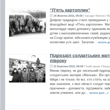
"П'ять картоплин"
24 Жовтня 2015, 09:00
/
Заходи
/
Вовчок
/
Ма
Доброю традицією стало проведення у з
благодійної акції «П’ять картоплин». Ме
милосердя через допомогу одиноким ма
дітям з малозабезпечених сімей, родин
на Сході країни, військовослужбовцям у
колективи усіх шкіл. Загалом...
читати дал
Підрозділ солдатських мат
півроку
21 Березня 2015, 09:00
/
Знай наших
/
Берш
Минає півроку, як діє чисельний підрозд
солдатських матерів «Мальва». Він орг
бійців і не тільки, бо всі, хто стоїть на
має значення, з якої області солдат пе
прагнення – допомогти, підтримати, заб
зовсім упевнені, але до...
читати далі ...»