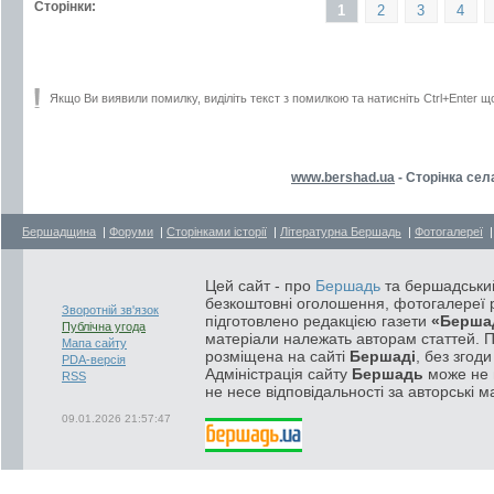
Сторінки:
1
2
3
4
Якщо Ви виявили помилку, виділіть текст з помилкою та натисніть Ctrl+Enter щ
www.bershad.ua
- Сторінка сел
Бершадщина
|
Форуми
|
Сторінками історії
|
Літературна Бершадь
|
Фотогалереї
Цей сайт - про
Бершадь
та бершадський
безкоштовні оголошення, фотогалереї р
Зворотній зв'язок
підготовлено редакцією газети
«Берша
Публічна угода
матеріали належать авторам статтей. 
Мапа сайту
розміщена на сайті
Бершаді
, без згод
PDA-версія
Адміністрація сайту
Бершадь
може не п
RSS
не несе відповідальності за авторські м
09.01.2026 21:57:47