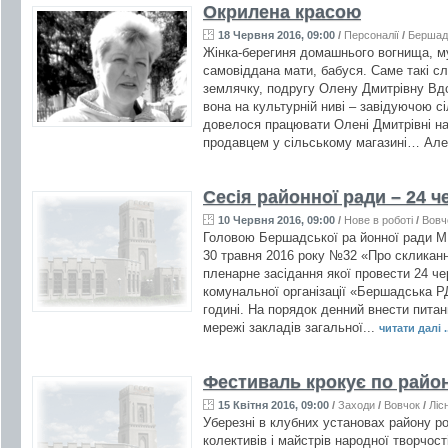
Окрилена красою
18 Червня 2016, 09:00
/
Персоналії
/
Бершад
Жінка-берегиня домашнього вогнища, м
самовіддана мати, бабуся. Саме такі с
землячку, подругу Олену Дмитрівну Вд
вона на культурній ниві – завідуючою с
довелося працювати Олені Дмитрівні на 
продавцем у сільському магазині… Але
Сесія районної ради – 24 ч
10 Червня 2016, 09:00
/
Нове в роботі
/
Вовч
Головою Бершадської ра йонної ради М
30 травня 2016 року №32 «Про скликання
пленарне засідання якої провести 24 че
комунальної організації «Бершадська 
годині. На порядок денний внести пита
мережі закладів загальної...
читати далі .
Фестиваль крокує по райо
15 Квітня 2016, 09:00
/
Заходи
/
Вовчок
/
Ліс
Уберезні в клубних установах району 
колективів і майстрів народної творчост