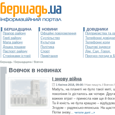
БЕРШАДЩИНА
НОВИНИ
ДОВІДНИКИ
Прапор району
Офіційні повідомлення
Підприємства та ор
Герб району
Суспільство
Телефонні довідни
Мапа району
Культура
Телефонні коди
Дошка пошани
Політика
Поштові індекси
Паспорт району
Спорт
Дім. Сад. Город.
Сторінками історії
Привітання
Прогноз погоди в 
Бершадь
/
Бершадщина
/
Вовчок
Вовчок в новинах
І знову війна
1 Квітня 2018, 09:00
/
Нам пишуть
/
Вовчок
Мабуть, на планеті не було такої миті,
покоління їх дісталось аж чотири. Друга
важких втрат – принесла нам ще й босе
Та й юність не була кращою – відбудова
Згодом – радянсько-японська. На щастя
Потім знову...
читати далі ...»