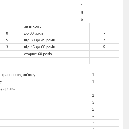
1
9
6
за віком:
8
до 30 років
-
5
від 30 до 45 років
7
3
від 45 до 60 років
9
-
старше 60 років
-
 транспорту, зв’язку
1
су
1
подарства
-
1
3
2
-
3