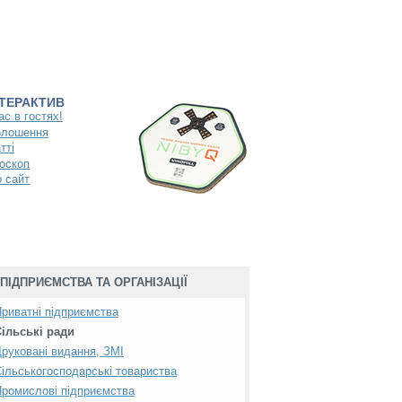
НТЕРАКТИВ
ас в гостях!
олошення
тті
оскоп
 сайт
ПІДПРИЄМСТВА ТА ОРГАНІЗАЦІЇ
риватні підприємства
ільські ради
руковані видання, ЗМІ
ільськогосподарські товариства
ромислові підприємства