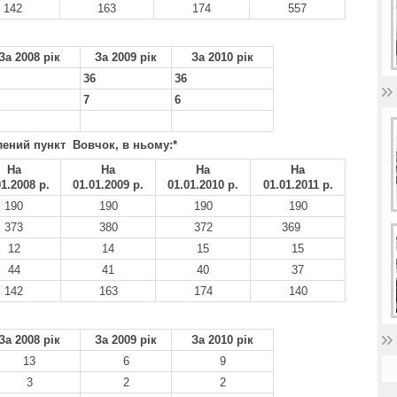
142
163
174
557
За 2008 рік
За 2009 рік
За 2010 рік
36
36
7
6
лений пункт
Вовчок
, в ньому:
*
На
На
На
На
01.200
8 р.
01.01.20
09 р.
01.01.20
10 р.
01.01.20
11 р.
190
190
190
190
373
380
372
369
12
14
15
15
44
41
40
37
142
163
174
140
За 2008 рік
За 2009 рік
За 2010 рік
13
6
9
3
2
2