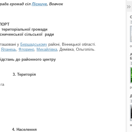
 рада громад сіл
Лісниче
, Вовчок
ПОРТ
територіальної громади
сниченської сільської ради
ташовані у
Бершадському
районі, Вінницької області.
о
,
Яланець
,
Флорино
,
Михайлівка
, Демівка, Ольгопіль.
Б
Відстань до районного центру
3. Територія
 га
р
м
4. Населення