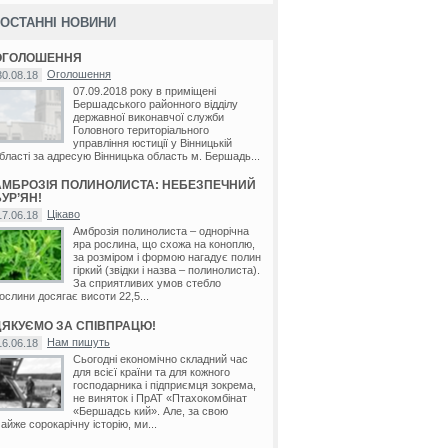
ОСТАННІ НОВИНИ
ОГОЛОШЕННЯ
Оголошення
30.08.18
07.09.2018 року в приміщені
Бершадського районного відділу
державної виконавчої служби
Головного територіального
управління юстиції у Вінницькій
бласті за адресую Вінницька область м. Бершадь...
АМБРОЗІЯ ПОЛИНОЛИСТА: НЕБЕЗПЕЧНИЙ
УР’ЯН!
Цікаво
17.06.18
Амброзія полинолиста – однорічна
яра рослина, що схожа на коноплю,
за розміром і формою нагадує полин
гіркий (звідки і назва – полинолиста).
За сприятливих умов стебло
ослини досягає висоти 22,5...
ДЯКУЄМО ЗА СПІВПРАЦЮ!
Нам пишуть
16.06.18
Сьогодні економічно складний час
для всієї країни та для кожного
господарника і підприємця зокрема,
не виняток і ПрАТ «Птахокомбінат
«Бершадсь кий». Але, за свою
айже сорокарічну історію, ми...