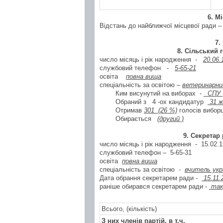
6. М
Відстань до найближчої місцевої ради – 
7.
8. Сільський г
число місяць і рік народження -
20.06.
службовий телефон -
5-65-21
освіта
повна вища
спеціальність за освітою –
ветеринарний
Ким висунутий на виборах -
СПУ
Обраний з
4
-ох кандидатур
31 ж
Отримав
301
(
26 %)
голосів виборц
Обирається
(другий )
9. Секретар
число місяць і рік народження - 15.02.1
службовий телефон – 5-65-31
освіта
повна вища
спеціальність за освітою -
вчитель укр
Дата обрання секретарем ради -
15.11.
раніше обирався секретарем ради -
так
Всього, (кількість)
З них членів партій
, в т.ч.