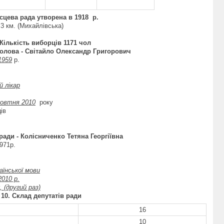
ісцева рада утворена в
1918
р.
3 км. (Михайлівська)
 Кількість виборців
1171
чол
олова -
Світайло Олександр Григорович
1959
р.
 лікар
овтня 2010
року
ів
 ради
- Колісниченко Тетяна Георгіївна
971р.
аїнської мови
2010 р.
, (другий раз)
1
0
. Склад депутатів ради
16
10