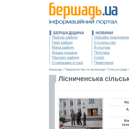
БЕРШАДЩИНА
НОВИНИ
Прапор району
Офіційні повідомле
Герб району
Суспільство
Мапа району
Культура
Дошка пошани
Політика
Паспорт району
Спорт
Сторінками історії
Привітання
Бершадь
/
Підприємства та організації
/
Сільські ради
Лісниченська сільсь
Ке
А
Ко
тел