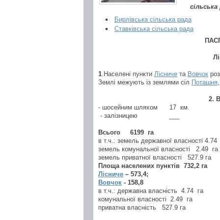
сільська
Бирлівська сільська рада
Ставківська сільська рада
ПАС
Лі
1
.Населені пункти
Лісниче
та
Вовчок
роз
Землі межують із землями сіл
Поташня
2. 
- шосейним шляхом 17 км.
- залізницею
___
Всього
6199
га
в т.ч.: земель державної власності 4.74
земель комунальної власності
2.49
га
земель приватної власності
527.9 га
Площа населених пунктів
732,2
га
Лісниче
– 573,4;
Вовчок
- 158,8
в т.ч.: державна власність 4.74
га
комунальної власності 2.49
га
приватна власність
527.9 га