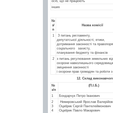
осіб, що не працюють
інших
№
з/
Назва комісії
п
1
З питань регламенту,
депутатської діяльності, етики,
дотримання законності та правопоря
соціального
захисту,
планування бюджету та фінансів
2
з питань регулювання земельних ві
охорони навколишнього середовища
зміцнення законності
і охорони прав громадян та роботи 
1
2
. Склад виконавчого
№
(П.І.Б.)
з/п
1
Бондарчук Петро Іванович
2
Немировський Ярослав Валерійов
3
Оцабрик Сергій Пантелеймонович
4
Оцабрик Павло Макарович