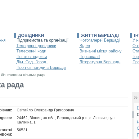
ДОВІДНИКИ
ЖИТТЯ БЕРШАДІ
І
ння
Підприємства та організації
Фотогалереї Бершаді
У н
Телефонні довідники
Відео
Ог
Телефонні коди
Визначні місця району
Ста
Поштові індекси
Персоналії
Гор
Дім. Сад. Город.
Літературна Бершадь
Про
Прогноз погоди в Бершаді
/
Лісниченська сільська рада
ка рада
П
рівник:
Світайло Олександр Григорович
С
дреса:
24462, Вінницька обл., Бершадський р-н, с. Лісниче, вул.
Д
Калініна, 1
С
нтактні
56531
ефони:
П