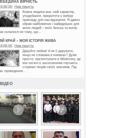
ЛЕБЕДИНА ВІРНІСТЬ
Нам пишуть
16.06.18
Кожна людина має свій характер,
уподобання, пріоритети у виборі
прикладу для наслідування. Я давно
обрав найближчих і найрідніших для
мене людей – моїх батька та матір.
ак склалося не тому, що...
ІЙ КРАЙ – МОЯ ІСТОРІЯ ЖИВА
Нам пишуть
16.06.18
Даруйте любов! А як її дарувати,
якщо не словами в книжках? Дуже
просто: презентувати в бібліотеку, де
юні читачі із захопленням гортають
сторінки творів своїх земляків. Під
ас проведення...
ВІДЕО