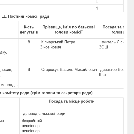
1
4
1
1
. Постійні комісії ради
К-сть
Прізвище, ім’я по батькові
Посада та місце
депутатів
голови комісії
голови комі
8
Кіпчарський Петро
вчитель Лісничен
Зіновійович
ЗОШ
дку,
дносин,
8
Сторожук Василь Михайлович
директор Вовчоцьк
,
ІІ ст.
з молоддю
 комітету ради (крім голови та секретаря ради)
Посада та місце роботи
діловод сільської ради
ич
безробітній
пенсіонер
пенсіонер