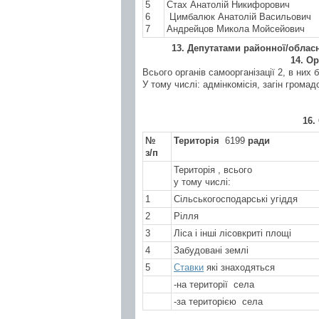
5
Стах Анатолій Никифорович
6
Цимбалюк Анатолій Васильович
7
Андрейцов Микола Мойсейович
1
3
. Депутатами районної
/облас
1
4
. О
Всього органів самоорганізації 2, в них 
У тому числі: адмінкомісія, загін громад
1
6
.
№
Територія
6199
ради
з/п
Територія , всього
у тому числі:
1
Сільськогосподарські угіддя
2
Рілля
3
Ліса і інші лісовкриті площі
4
Забудовані землі
5
Ставки
які знаходяться
-на території села
-за територією села