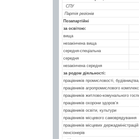
СПУ
Партія регіонів
Позапартійні
за освітою:
вища
незакінчена вища
середня-спеціальна
середня
незакінчена середня
за родом діяльності:
працівників промисловості, будівництва,
працівників агропромислового комплек
працівників житлово-комунального гос
працівників охорони здоров’я
працівників освіти, культури
працівників місцевого самоврядування
працівників місцевих держадміністрацій
пенсіонерів