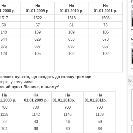
На
На
На
На
1.200
8 р.
01.01.200
9 р.
01.01.20
10 р.
01.01.20
11 р.
1517
1522
1518
1508
50
57
61
73
Т
148
139
109
105
644
629
653
673
М
675
697
695
657
128
105
102
102
ч
селених пунктів, що входять до складу громади
ворів, у тому числі:
лений пункт
Лісниче
, в ньому:
*
На
На
На
На
1.200
8 р.
01.01.20
09 р.
01.01.2010р.
01.01.2011р.
700
700
700
700
1139
1142
1146
1139
28
43
46
59
104
98
69
68