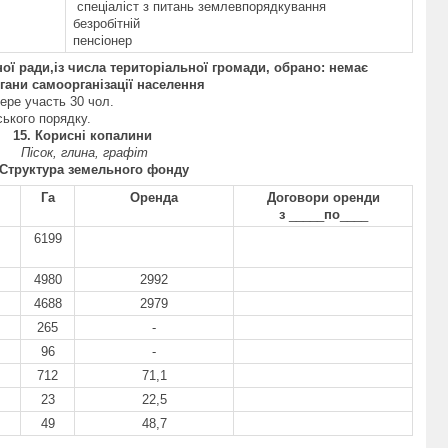
спеціаліст з питань землевпорядкування
безробітній
пенсіонер
ної
ради
,
із числа територіальної громади,
обрано:
немає
ргани самоорганізації населення
бере участь 30 чол.
ського порядку.
1
5
. Корисні копалини
Пісок, глина, графіт
 Структура земельного фонду
Га
Оренда
Договори оренди
з
_____
по
____
6199
4980
2992
4688
2979
265
-
96
-
712
71,1
23
22,5
49
48,7