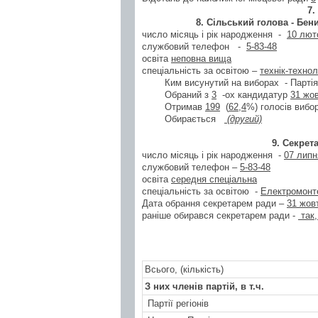
7.
8. Сільський голова -
Бени
число місяць і рік народження -
10 лют
службовий телефон -
5-83-48
освіта
неповна вища
спеціальність за освітою –
технік-технол
Ким висунутий на виборах - Партія 
Обраний з
3
-ох кандидатур
31 жо
Отримав
199
(
62,4
%) голосів вибо
Обирається
(другий)
9. Секрет
число місяць і рік народження -
07 липн
службовий телефон –
5-83-48
освіта
середня спеціальна
спеціальність за освітою -
Електромонте
Дата обрання секретарем ради –
31 жов
раніше обирався секретарем ради -
так
Всього, (кількість)
З них членів партій, в т.ч.
Партії регіонів