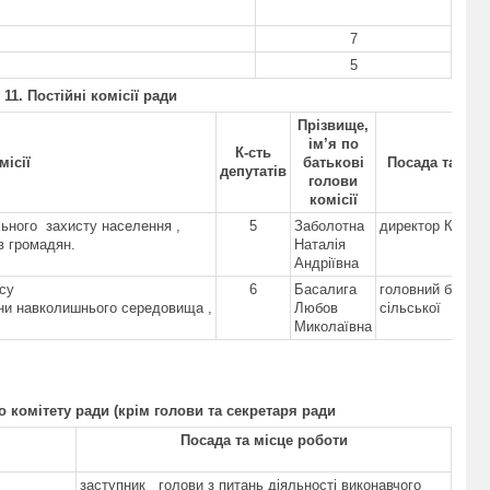
7
5
1
1
. Постійні комісії ради
Прізвище,
ім’я по
К-сть
місії
батькові
Посада та міс
депутатів
голови
комісії
льного захисту населення ,
5
Заболотна
директор Кидра
в громадян.
Наталія
Андріївна
су
6
Басалига
головний бухгал
ни навколишнього середовища ,
Любов
сільської
Миколаївна
рад
о комітету ради (крім голови та секретаря ради
Посада та місце роботи
заступник
голови з питань діяльності виконавчого