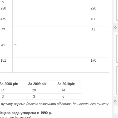
р.
228
220
475
466
27
31
41
35
181
170
За 2008 рік
За 2009 рік
За 2010рік
4
20
14
3
3
6
 пункту окремо (також зазначити відстань до населеного пункту
ісцева рада утворена в
1990
р.
км. (
Голдашівська
)