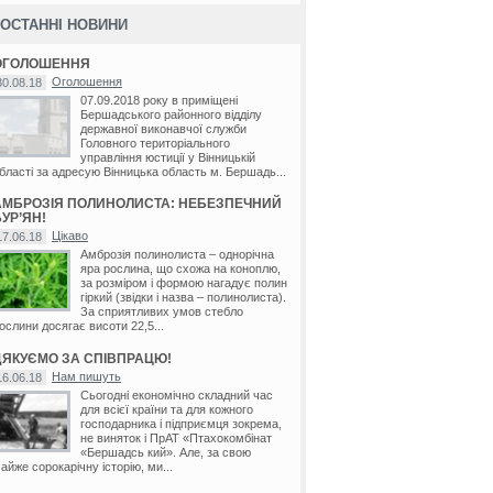
ОСТАННІ НОВИНИ
ОГОЛОШЕННЯ
Оголошення
30.08.18
07.09.2018 року в приміщені
Бершадського районного відділу
державної виконавчої служби
Головного територіального
управління юстиції у Вінницькій
бласті за адресую Вінницька область м. Бершадь...
АМБРОЗІЯ ПОЛИНОЛИСТА: НЕБЕЗПЕЧНИЙ
УР’ЯН!
Цікаво
17.06.18
Амброзія полинолиста – однорічна
яра рослина, що схожа на коноплю,
за розміром і формою нагадує полин
гіркий (звідки і назва – полинолиста).
За сприятливих умов стебло
ослини досягає висоти 22,5...
ДЯКУЄМО ЗА СПІВПРАЦЮ!
Нам пишуть
16.06.18
Сьогодні економічно складний час
для всієї країни та для кожного
господарника і підприємця зокрема,
На
не виняток і ПрАТ «Птахокомбінат
«Бершадсь кий». Але, за свою
01.01.20
11 р.
айже сорокарічну історію, ми...