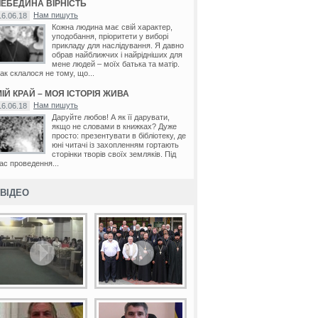
ЛЕБЕДИНА ВІРНІСТЬ
466
Нам пишуть
16.06.18
31
Кожна людина має свій характер,
уподобання, пріоритети у виборі
прикладу для наслідування. Я давно
обрав найближчих і найрідніших для
мене людей – моїх батька та матір.
ак склалося не тому, що...
170
ІЙ КРАЙ – МОЯ ІСТОРІЯ ЖИВА
Нам пишуть
16.06.18
Даруйте любов! А як її дарувати,
214
якщо не словами в книжках? Дуже
просто: презентувати в бібліотеку, де
юні читачі із захопленням гортають
115
сторінки творів своїх земляків. Під
ас проведення...
ВІДЕО