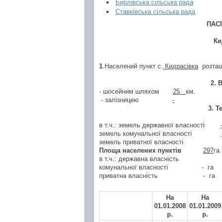
Бирлівська сільська рада
Ставківська сільська рада
ПАС
Ки
1
.Населений пункт с.
Кидрасівка
розташо
2. 
- шосейним шляхом
25
км.
- залізницею
-
3. Терито
в т.ч.: земель державної власності
земель комунальної власності
земель приватної власності
Площа населених пунктів
297
га
в т.ч.: державна власність
комунальної власності
- га
приватна власність
-
га
На
На
01.01.200
8
01.01.200
9
р.
р.