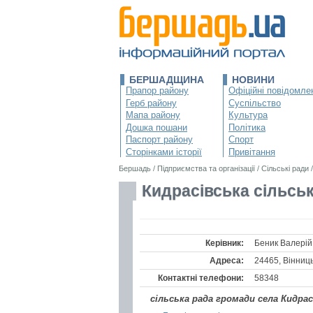
БЕРШАДЩИНА
НОВИНИ
Прапор району
Офіційні повідомле
Герб району
Суспільство
Мапа району
Культура
Дошка пошани
Політика
Паспорт району
Спорт
Сторінками історії
Привітання
Бершадь
/
Підприємства та організації
/
Сільські ради
Кидрасівська сільсь
Керівник:
Беник Валерій
Адреса:
24465, Вінниць
Контактні телефони:
58348
сільська рада громади села Кидрас