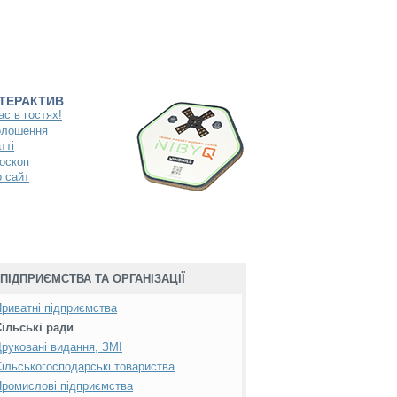
НТЕРАКТИВ
ас в гостях!
олошення
тті
оскоп
 сайт
ПІДПРИЄМСТВА ТА ОРГАНІЗАЦІЇ
риватні підприємства
ільські ради
руковані видання, ЗМІ
ільськогосподарські товариства
ромислові підприємства