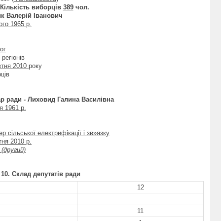
 Кількість виборців
389
чол.
к Валерій Іванович
ого 1965 р.
ог
регіонів
втня 2010
року
рців
ар ради
- Лиховид Галина Василівна
я 1961 р.
р сільської електрифікації і зв»язку
тня 2010 р.
,
(другий)
10. Склад депутатів ради
12
11