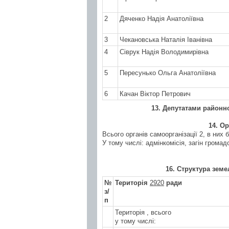
2
Дяченко Надія Анатоліївна
3
Чекановська Наталія Іванівна
4
Сіврук Надія Володимирівна
5
Пересунько Ольга Анатоліївна
6
Качан Віктор Петрович
1
3
. Депутатами районн
1
4
. О
Всього органів самоорганізації 2, в них 
У тому числі: адмінкомісія, загін грома
1
6
. Структура зем
№
Територія
2920
ради
з/
п
Територія , всього
у тому числі: