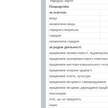
Народна Партія
Позапартійні
за освітою:
вища
незакінчена вища
середня-спеціальна
середня
незакінчена середня
за родом діяльності:
працівників промисловості, будівництва,
працівників агропромислового комплек
працівників житлово-комунального гос
працівників охорони здоров’я
працівників освіти, культури
працівників місцевого самоврядування
працівників місцевих держадміністрацій
пенсіонерів
осіб, що не працюють
інших