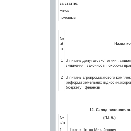
за статтю:
жінок
чоловіків
№
з/
Назва ко
п
1
З питань депутатської етики , соціа
зміцнення
законності і охорони пра
2
З питань агропромислового комплек
реформи земельних відносин,охоро
бюджету і фінансів
1
2
. Склад виконавчог
№
(П.І.Б.)
з/п
1
Третяк Петро Михайлович