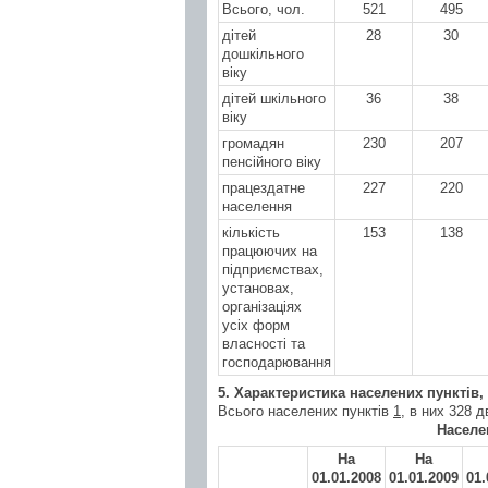
Всього, чол.
521
495
дітей
28
30
дошкільного
віку
дітей шкільного
36
38
віку
громадян
230
207
пенсійного віку
працездатне
227
220
населення
кількість
153
138
працюючих на
підприємствах,
установах,
організаціях
усіх форм
власності та
господарювання
5. Характеристика населених пунктів
Всього населених пунктів
1
, в них 328 д
Населе
На
На
01.01.200
8
01.01.200
9
01.