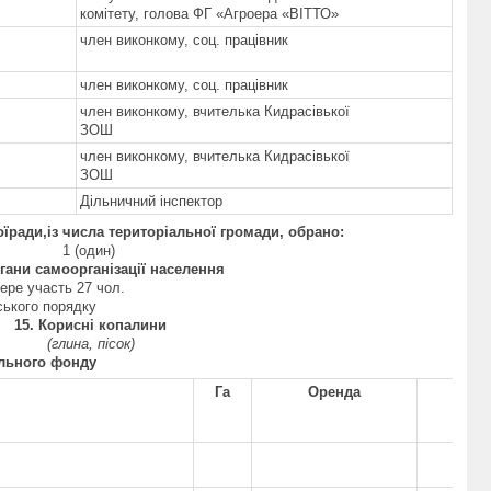
комітету, голова ФГ «Агроера «ВІТТО»
член виконкому, соц. працівник
член виконкому, соц. працівник
член виконкому, вчителька Кидрасівької
ЗОШ
член виконкому, вчителька Кидрасівької
ЗОШ
Дільничний інспектор
ої
ради
,
із числа територіальної громади,
обрано:
1 (один)
ргани самоорганізації населення
бере участь 27 чол.
дського порядку
1
5
. Корисні копалини
(глина, пісок)
ельного фонду
Га
Оренда