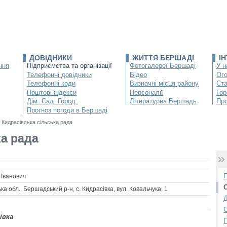
ДОВІДНИКИ
ЖИТТЯ БЕРШАДІ
І
ння
Підприємства та організації
Фотогалереї Бершаді
У н
Телефонні довідники
Відео
Ог
Телефонні коди
Визначні місця району
Ста
Поштові індекси
Персоналії
Гор
Дім. Сад. Город.
Літературна Бершадь
Про
Прогноз погоди в Бершаді
/
Кидрасівська сільська рада
ка рада
П
 Іванович
С
ка обл., Бершадський р-н, с. Кидрасівка, вул. Ковальчука, 1
Д
С
івка
П