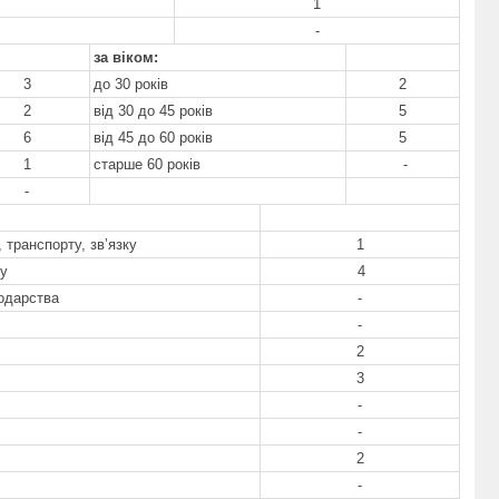
1
-
за віком:
3
до 30 років
2
2
від 30 до 45 років
5
6
від 45 до 60 років
5
1
старше 60 років
-
-
 транспорту, зв’язку
1
су
4
подарства
-
-
2
3
-
-
2
-