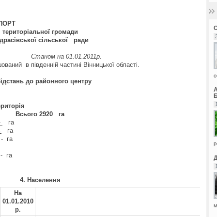
ПОРТ
територіальної громади
драсівської сільської
ради
Станом на 01.01.2011р.
ваний в південній частині Вінницької області.
о
Відстань до районного центру
Б
рія
Всього
2920
га
-
га
-
га
-
га
р
-
га
4. Населення
На
01.01.20
10
м
р.