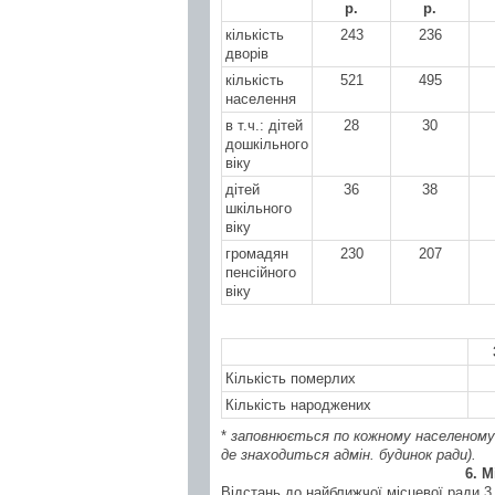
р.
р.
кількість
243
236
дворів
кількість
521
495
населення
в т.ч.: дітей
28
30
дошкільного
віку
дітей
36
38
шкільного
віку
громадян
230
207
пенсійного
віку
Кількість померлих
1
Кількість народжених
*
заповнюється по кожному населеному
де знаходиться адмін. будинок ради).
6. М
Відстань до найближчої місцевої ради
3