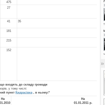
475
27
41
35
Т
181
М
215
152
ч
, що входять до складу громади
ворів, у тому числі:
ний пункт
Кидрасівка
, в ньому:
*
На
На
01.20
10
01.01.20
11 р.