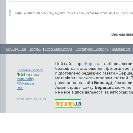
Якщо Ви виявили помилку, виділіть текст з помилкою та натисніть Ctrl+Enter щ
Виїзний при
Бершадщина
|
Форуми
|
Сторінками історії
|
Літературна Бершадь
|
Фотогалереї
Цей сайт - про
Бершадь
та бершадський
безкоштовні оголошення, фотогалереї р
Зворотній зв'язок
підготовлено редакцією газети
«Берша
Публічна угода
матеріали належать авторам статтей. 
Мапа сайту
розміщена на сайті
Бершаді
, без згод
PDA-версія
Адміністрація сайту
Бершадь
може не п
RSS
не несе відповідальності за авторські м
10.01.2026 18:47:15