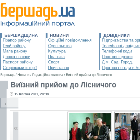
БЕРШАДЩИНА
НОВИНИ
ДОВІДНИКИ
Прапор району
Офіційні повідомлення
Підприємства та орг
Герб району
Суспільство
Телефонні довідник
Мапа району
Культура
Телефонні коди
Дошка пошани
Політика
Поштові індекси
Паспорт району
Спорт
Дім. Сад. Город.
Сторінками історії
Привітання
Прогноз погоди в Б
Бершадь
/
Новини
/
Редакційна колонка
/
Виїзний прийом до Лісничого
Виїзний прийом до Лісничого
15 Квітня 2011, 20:38
←