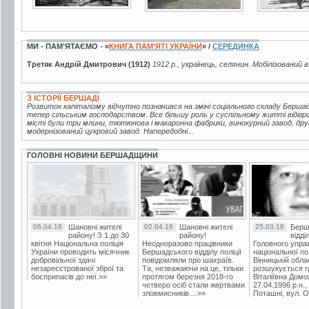
МИ - ПАМ’ЯТАЄМО - «
КНИГА ПАМ’ЯТІ УКРАЇНИ
» /
СЕРЕДИНКА
Третяк Андрій Дмитрович (1912)
1912 р., українець, селянин. Мобілізований 
З ІСТОРІЇ БЕРШАДІ
Розвиток капіталізму відчутно позначився на зміні соціального складу Берш
тепер сільським господарством. Все більшу роль у суспільному житті відігр
місті були три млини, тютюнова і макаронна фабрики, винокурний завод, друк
модернізований цукровий завод. Напередодні...
ГОЛОВНІ НОВИНИ БЕРШАДЩИНИ
06.04.18
Шановні жителі
02.04.18
Шановні жителі
25.03.18
Берш
району! З 1 до 30
району!
відді
квітня Національна поліція
Неодноразово працівники
Головного упра
України проводить місячник
Бершадського відділу поліції
національної пол
добровільної здачі
повідомляли про шахраїв.
Вінницькій обла
незареєстрованої зброї та
Та, незважаючи на це, тільки
розшукується гр
боєприпасів до неї.»»
протягом березня 2018-го
Віталіївна Домо
четверо осіб стали жертвами
27.04.1996 р.н.,
зловмисників....»»
Поташні, вул. Ос