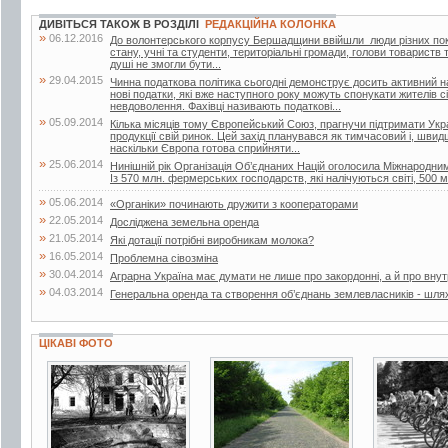
ДИВІТЬСЯ ТАКОЖ В РОЗДІЛІ
РЕДАКЦІЙНА КОЛОНКА
»
06.12.2016
До волонтерського корпусу Бершадщини ввійшли люди різних поко
стану, учні та студенти, територіальні громади, голови товариств т
душі не змогли бути...
»
29.04.2015
Чинна податкова політика сьогодні демонструє досить активний н
нові податки, які вже наступного року можуть спонукати жителів с
невдоволення. Фахівці називають податкові...
»
05.09.2014
Кілька місяців тому Європейський Союз, прагнучи підтримати Украї
продукції свій ринок. Цей захід планувався як тимчасовий і, швид
наскільки Європа готова сприйняти...
»
25.06.2014
Нинішній рік Організація Об’єднаних Націй оголосила Міжнародн
Із 570 млн. фермерських господарств, які налічуються світі, 500 м
»
05.06.2014
«Органіки» починають дружити з кооператорами
»
22.05.2014
Досліджена земельна оренда
»
21.05.2014
Які дотації потрібні виробникам молока?
»
16.05.2014
Проблемна сівозміна
»
30.04.2014
Аграрна Україна має думати не лише про закордонні, а й про внут
»
04.03.2014
Генеральна оренда та створення об’єднань землевласників - шля
ЦІКАВІ ФОТО
11 фото
2 фото
4 фото