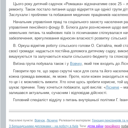
Цього року дитячий садочок «Ромашка» відзначатиме своє 25 – л
ремонту. Також постало питання щодо відкриття ще однієї групи діт
Заслухали і проблеми та побажання медичних працівників населено
Начальник управління праці та соціального захисту населення р
управління пенсійного фонду В. Білюга дали роз»яснення щодо випл
земельних питань та майнових паїв із лісничанами спілкувалася на
забезпечення, врегулювання відносин власності розвитку сільської 
В. Оркуш відмітив роботу сільського голови О. Світайла, який с
своєї громади: надається постійна допомога дитячому садку, викон
вишукуються та залучаються кошти сільського бюджету та спонсор
Виїзна група побувала також і у
Вовчку
, який теж входить до Ліс
Говорити про те, що зараз скрутні часи для села та його населен
кожна громада виживає, як може. Проте, коли кожен знаходиться на 
то це і є можливість вижити. Хто хоче щось зробити корисне, той шу
шукає причини. Тому хочеться побажати, щоб вислів: «
Лісниче
– ма
залишався актуальним, сучасним і відповідав дійсності.
Головний спеціаліст відділу з питань внутрішньої політики
Г. Іван
Населені пункти:
Вовчок
,
Лісниче
Релевантні матеріали:
Геноцид пенсіонерів та 
З Бершадськими дипломами – на роботу в Київ
Теги:
дітям війни
пенсійного
поб