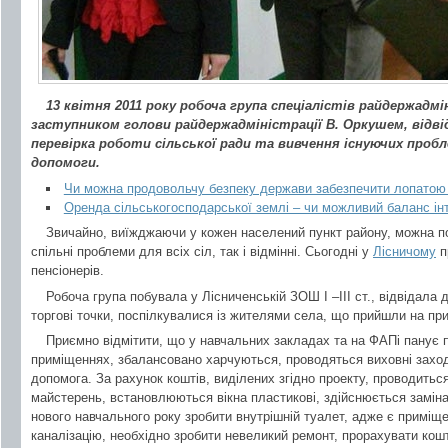
13 квітня 2011 року робоча група спеціалістів райдержадм
заступником голови райдержадміністрації В. Оркушем, відві
перевірка роботи сільської ради та вивчення існуючих пробл
допомоги.
Чи можна продовольчу безпеку держави забезпечити лопатою
Оренда сільськогосподарської землі – чи можливий баланс ін
Звичайно, виїжджаючи у кожен населений пункт району, можна по
спільні проблеми для всіх сіл, так і відмінні. Сьогодні у
Лісничому
п
пенсіонерів.
Робоча група побувала у Лісниченській ЗОШ І –ІІІ ст., відвідал
торгові точки, поспілкувалися із жителями села, що прийшли на пр
Приємно відмітити, що у навчальних закладах та на ФАПі панує 
приміщеннях, збалансовано харчуються, проводяться виховні захо
допомога. За рахунок коштів, виділених згідно проекту, проводитьс
майстерень, встановлюються вікна пластикові, здійснюється заміна
нового навчального року зробити внутрішній туалет, адже є приміще
каналізацію, необхідно зробити невеликий ремонт, прорахувати кош