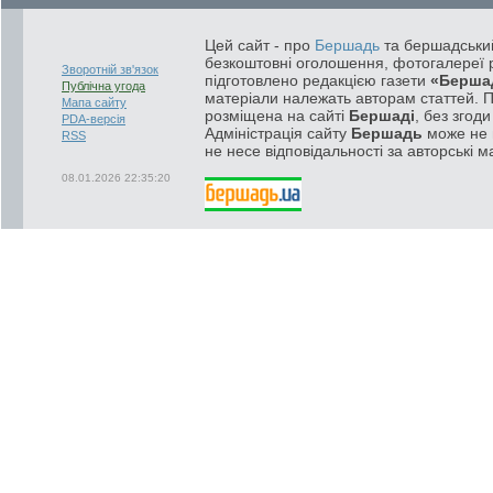
Цей сайт - про
Бершадь
та бершадський
безкоштовні оголошення, фотогалереї р
Зворотній зв'язок
підготовлено редакцією газети
«Берша
Публічна угода
матеріали належать авторам статтей. 
Мапа сайту
розміщена на сайті
Бершаді
, без згод
PDA-версія
Адміністрація сайту
Бершадь
може не п
RSS
не несе відповідальності за авторські м
08.01.2026 22:35:20