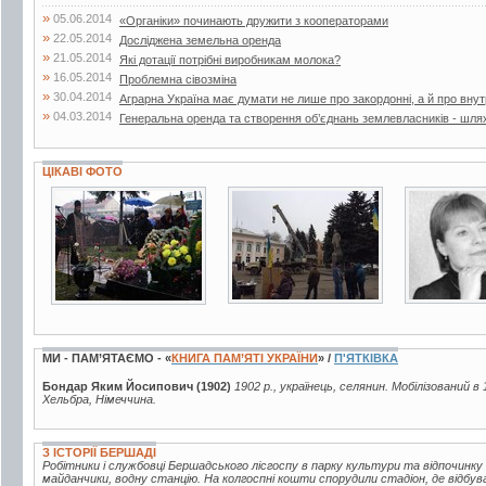
»
05.06.2014
«Органіки» починають дружити з кооператорами
»
22.05.2014
Досліджена земельна оренда
»
21.05.2014
Які дотації потрібні виробникам молока?
»
16.05.2014
Проблемна сівозміна
»
30.04.2014
Аграрна Україна має думати не лише про закордонні, а й про внут
»
04.03.2014
Генеральна оренда та створення об’єднань землевласників - шля
ЦІКАВІ ФОТО
10 фото
9 фото
3 фото
МИ - ПАМ’ЯТАЄМО - «
КНИГА ПАМ’ЯТІ УКРАЇНИ
» /
П'ЯТКІВКА
Бондар Яким Йосипович (1902)
1902 р., українець, селянин. Мобілізований в
Хельбра, Німеччина.
З ІСТОРІЇ БЕРШАДІ
Робітники і службовці Бершадського лісгоспу в парку культури та відпочинку
майданчики, водну станцію. На колгоспні кошти спорудили стадіон, де відбув