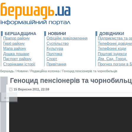
БЕРШАДЩИНА
НОВИНИ
ДОВІДНИКИ
Прапор району
Офіційні повідомлення
Підприємства та ор
Герб району
Суспільство
Телефонні довідни
Мапа району
Культура
Телефонні коди
Дошка пошани
Політика
Поштові індекси
Паспорт району
Спорт
Дім. Сад. Город.
Сторінками історії
Привітання
Прогноз погоди в 
Бершадь
/
Новини
/
Редакційна колонка
/
Геноцид пенсіонерів та чорнобильців
Геноцид пенсіонерів та чорнобильц
15 Вересня 2011, 22:59
←