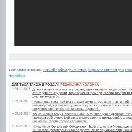
Релевантні матеріали:
Виїзний прийом до Лісничого
Мереживо життєвої долі
І зн
чорнобиль
ДИВІТЬСЯ ТАКОЖ В РОЗДІЛІ
РЕДАКЦІЙНА КОЛОНКА
»
06.12.2016
До волонтерського корпусу Бершадщини ввійшли люди різних поко
стану, учні та студенти, територіальні громади, голови товариств т
душі не змогли бути...
»
29.04.2015
Чинна податкова політика сьогодні демонструє досить активний н
нові податки, які вже наступного року можуть спонукати жителів с
невдоволення. Фахівці називають податкові...
»
05.09.2014
Кілька місяців тому Європейський Союз, прагнучи підтримати Украї
продукції свій ринок. Цей захід планувався як тимчасовий і, швид
наскільки Європа готова сприйняти...
»
25.06.2014
Нинішній рік Організація Об’єднаних Націй оголосила Міжнародн
Із 570 млн. фермерських господарств, які налічуються світі, 500 м