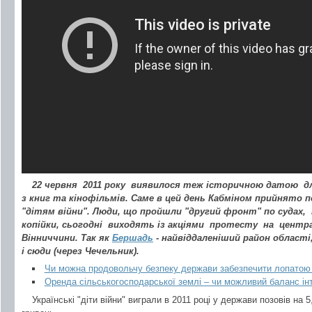
22 червня 2011 року виявилося теж історичною датою дл
з книг та кінофільмів. Саме в цей день Кабміном прийнято п
"дітям війни". Люди, що пройшли "другий фронт" по судах, 
копійки, сьогодні виходять із акціями протесту на центр
Вінниччини. Так як
Бершадь
- найвіддаленіший район област
і сюди (через Чечельник).
Чи можна продовольчу безпеку держави забезпечити лопатою
Оренда сільськогосподарської землі – чи можливий баланс ін
Українські "діти війни" виграли в 2011 році у держави позовів на 