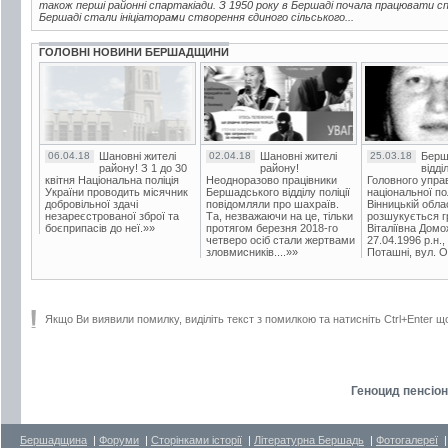
також перші районні спартакіади. З 1950 року в Бершаді почала працювати 
Бершаді стали ініціаторами створення єдиного сільського...
ГОЛОВНІ НОВИНИ БЕРШАДЩИНИ
06.04.18
Шановні жителі
02.04.18
Шановні жителі
25.03.18
Берш
району! З 1 до 30
району!
відді
квітня Національна поліція
Неодноразово працівники
Головного упра
України проводить місячник
Бершадського відділу поліції
національної пол
добровільної здачі
повідомляли про шахраїв.
Вінницькій обла
незареєстрованої зброї та
Та, незважаючи на це, тільки
розшукується гр
боєприпасів до неї.»»
протягом березня 2018-го
Віталіївна Домо
четверо осіб стали жертвами
27.04.1996 р.н.,
зловмисників....»»
Поташні, вул. Ос
Якщо Ви виявили помилку, виділіть текст з помилкою та натисніть Ctrl+Enter щ
Геноцид пенсіон
Бершадщина
|
Форуми
|
Сторінками історії
|
Літературна Бершадь
|
Фотогалереї