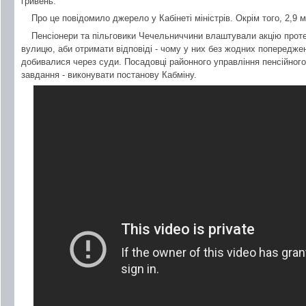
гривень.
Про це повідомило джерело у Кабінеті міністрів. Окрім того, 2,9 
Пенсіонери та пільговики Чечельниччини влаштували акцію прот
вулицю, аби отримати відповіді - чому у них без жодних попереджен
добивалися через суди. Посадовці районного управління пенсійног
завдання - виконувати постанову Кабміну.