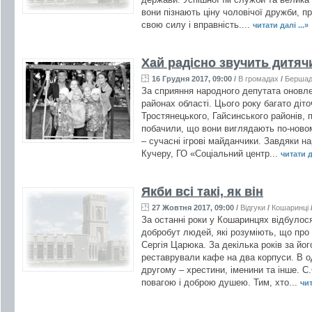
вони пізнають ціну чоловічої дружби, п
свою силу і вправність....
читати далі ...»
Хай радісно звучить дитяч
16 Грудня 2017, 09:00
/
В громадах
/
Берша
За сприяння народного депутата оновле
районах області. Цього року багато діт
Тростянецького, Гайсинського районів, 
побачили, що вони виглядають по-новому
– сучасні ігрові майданчики. Завдяки н
Кучеру, ГО «Соціальний центр...
читати да
Якби всі такі, як він
27 Жовтня 2017, 09:00
/
Відгуки
/
Кошаринці
За останні роки у Кошаринцях відбулос
добробут людей, які розуміють, що про
Сергія Царюка. За декілька років за йо
реставрували кафе на два корпуси. В о
другому – хрестини, іменини та інше. 
повагою і доброю душею. Тим, хто...
чит