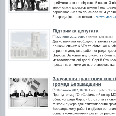
приймали вітання від гостей свята. З в
звернулася директор школи Ніна Кравец
першокласників та побажала усім успішно
За традицією, вся школа...
читати далі ...
Підтримка депутата
22 Липня 2017, 09:00
/
Відгуки
/
Кошаринці
Давно виникла необхідність заміни вхі
Кошаринецьких ФАПу та сільської біблі
сприяння депутата районної ради, дире
Царюка. За кошти підприємства були пр
металопластикові двері. Сергій Станісл
прохання, з якими до нього звертаються
Залучення грантових кошті
громад Бершадщини
10 Лютого 2017, 10:00
/
Нове в роботі
/
Бер
При підтримці ГО «Соціальний центр МХП
обласної ради Лариси Білозір та за спр
Миколи Кучера для стимулювання грома
Бершадському районі відбувся регіонал
соціально-економічний розвиток району 