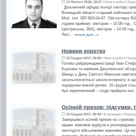
13 Лютого 2018, 18:27
/
Нове в роботі
/
Бер
Дільничний офіцер поліції сектору пр
Вінницькій області старший лейтенант 
Моб. тел. 097-663-04-97. Обслуговує Вій
години прийому: вівторок – 10.00 год., 
Центральна, 36А); вівторок – 14.00 год
Лесі...
читати далі ...»
Новини коротко
22 Грудня 2017, 09:00
/
Нове в роботі
/
Коша
Голова райдержадміністрації Іван Стеф
Бурлака та керівник Джулинської об’єд
Швець у День Святого Миколая завітал
загальноосвітньої школи-інтернату зі щ
подарунки кожній дитині. 16 грудня сіл
був переповнений – сюди прийшли юні.
Осінній призов: підсумки,
22 Грудня 2017, 09:00
/
В громадах
/
Берша
Завершився осінній призов на строкову 
наших земляків відбули в розпорядженн
оволодіти військовими знаннями. Це муж
держави. Успішної їм служби та велика 