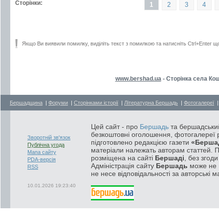
Сторінки:
1
2
3
4
Якщо Ви виявили помилку, виділіть текст з помилкою та натисніть Ctrl+Enter щ
www.bershad.ua
- Сторінка села Ко
Бершадщина
|
Форуми
|
Сторінками історії
|
Літературна Бершадь
|
Фотогалереї
Цей сайт - про
Бершадь
та бершадський
безкоштовні оголошення, фотогалереї р
Зворотній зв'язок
підготовлено редакцією газети
«Берша
Публічна угода
матеріали належать авторам статтей. 
Мапа сайту
розміщена на сайті
Бершаді
, без згод
PDA-версія
Адміністрація сайту
Бершадь
може не п
RSS
не несе відповідальності за авторські м
10.01.2026 19:23:40