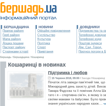
БЕРШАДЩИНА
НОВИНИ
ДОВІДНИКИ
Прапор району
Офіційні повідомлення
Підприємства та ор
Герб району
Суспільство
Телефонні довідни
Мапа району
Культура
Телефонні коди
Дошка пошани
Політика
Поштові індекси
Паспорт району
Спорт
Дім. Сад. Город.
Сторінками історії
Привітання
Прогноз погоди в 
Бершадь
/
Бершадщина
/
Кошаринці
Кошаринці в новинах
Підтримка і любов
15 Червня 2018, 09:00
/
Заходи
/
Кошаринці
Початок літа завжди пам’ятний тим, що
Міжнародний день захисту дітей. Вихо
Тамара Фадєєва та її помічник Алла Ша
тато і я – спортивна сім’я», в якому із
своїми мамами та бабусями. Було прове
знання українських народних казок....
чи