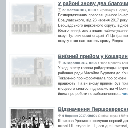
У районі знову два благоч
27 Жовтня 2017, 09:00
/
В громадах
/
Берша
Розпорядженням преосвященного Іонафа
Брацлавського, від 23 червня 2017 року
Бершадського церковного округу, відно
(благочиння), але з іншим найменуван
округ Тульчинської єпархії УПЦ» (раніш
округу став настоятель храму Різдва...
Виїзний прийом у Кошари
15 Вересня 2017, 09:00
/
Нове в роботі
/
Кош
У ході візиту голови райдержадміністра
районної ради Михайла Бурлаки до Кош
Токаренко проінформувала про основні 
працюють. На виїзному прийомі був прис
місцевого сільгосппідприємства «Промт
йшла про роботи по забезпеченню...
чита
Відзначення Першовересня
9 Вересня 2017, 09:00
/
Освіта і наука
/
Війті
Шляхова Урочисто пролунав перший дзво
школі І-ІІІ ступенів.. Цього дня і вчителі