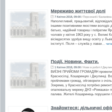
Мереживо життєвої долі
7 Квітня 2018, 09:00
/
Персоналії
/
Баланівка
Наполегливий, працьовитий, відповідал
іншими позитивними якостями володіє д
батько, надійний товариш і побратим Я
чоловік у квітня 1963 року у с. Великі К
вісімдесятих здобув вищу освіту у Льв
інституті. Після – служба у лавах...
чита
Події. Новини. Факти.
1 Квітня 2018, 09:00
/
Нове в роботі
/
Джулин
ВИЇЗНІ ПРИЙОМИ ГРОМАДЯН провели п
Красносілці, Кошаринцях і Джулинці. В
проблемами громад, обговорили з очіль
Зокрема, у Красносілці потрібно ремонт
опалювальну мережу ДНЗ «Ромашка» пер
палива. Жителі Кошаринець порушили п
Знайомтеся: дільничні офіц