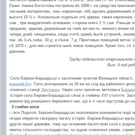
Еванг. Іоанна Богослова построена вѣ 1808 г. на средства прихожа
леснымѣ матеріаломь; она—кирпичная, обѣ одномъ деревянномѣ куп
высота 10 ½ с. Колокольня отдельно отѣ церкви, также кирпичная,
саж., при квадратномѣ основаніи, сторона коего 2 ½ саж. Раньше п
преданію, церковь деревянная на томѣ же месте, немного ближе к
теперь домѣ священника, когда этотѣ храмѣ былѣ устроенѣ, неизвест
пах. вѣ 3-хѣ смѣн. 30 д. и сѣнок. 7 д. Причтовыя поміщеній ветхи.
сѣ 1870 г.; для нея строится нынѣ новое поміщенія. Кромі того, сѣ 
дівочекь.
Труды подольского епархиального
В
ып. 9 под ре
Село Берізки-Бершадські є населеним пунктом Вінницької області, 
Південний Буг
. Село розташоване за 18 км на схід від районного цент
залізничної станції
Джулинка
. Через село пролягає автотраса
Берша
Історія села Берізки-Бершадські сягає в глибину ХVI століття. Зас
отримало від розкішного березового гаю, що в ті часи підступав до с
З глибин віків
Як і все Поділля, Берізки-Бершадські охоплювали різноманітні події 
сьогодні зберегли своєрідну багату історію. Берізки-Бершадські відчу
недругів нашої держави, тому що основним багатством села є родюч
розвитку сільського господарства, та чудові кліматичні умови, сприя