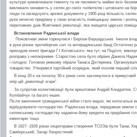
культури зумовлювали темноту та не писемність майже всіх беззе
викликало ненависть у селян до своїх гнобителів і штовхало на бор
люди та засвідчують архівні документи у 1905 році більшість селя
руки нечесно придбану у свою власність поміщицьку землю і розпод
переломних днів Жовтневої революції, яка знищила царсько поміщ
Встановлення Радянської влади
Пожовтневі зміни торкнулися і Берізок-Бершадських. Інколи влада
в руки різних протиборчих сил та антирадянських банд.Остаточно р
приходом кінної бригади Г.І.Котовського, яка тут, на Поділлі, вико
розправа з непокірними. Старостою села було обрано Данила Наде
і голодно. Головою ревкому обрали Танаса Діхтяренка. Організували
товариство. Утворився партійний осередок, який очолив перший сіл
В кінці 20-х на початку 30-х років село захлинулося в примусовій
опір цій „революції згори”.
За супротив колективізації були арештовані Андрій Кондратюк, С
Колібабчук та багато інших.
Після закінчення громадянської війни стало видно, які колосальні 
відбудовувати господарство. Радянська влада, передавши землю с
селянському господарству надаючи йому кредити на придбання сіль
інвентарю тощо.
В 1927- 1928 роках ініціаторами створення ТСОЗів були Танас Х
Самборський, Захар Хворостяний.