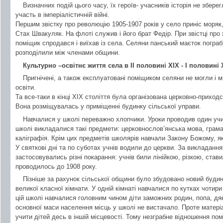
Визначних подій цього часу, їх героїв- учасників історія не збер
участь в імперіалістичній війні.
Першим звістку про революцію 1905-1907 років у село приніс моряк,
Стах Швакуляк. На флоті служив і його брат Федір. При звістці про
поміщик спродався і виїхав із села. Селяни панський маєток погра
розподілили між членами общини.
Культурно –освітнє життя села в ІІ половині ХІХ - І половині 
Пригнічені, а також експлуатовані поміщиком селяни не могли і м
освіти.
Та все-таки в кінці ХІХ століття була організована церковно-приход
Вона розміщувалась у приміщенні будинку сільської управи.
Навчалися у школі переважно хлопчики. Уроки проводив один у
школі викладалися такі предмети: церковнослов’янська мова, грам
каліграфія. Крім цих предметів школярів навчали Закону Божому, яки
У святкові дні та по суботах учнів водили до церкви. За викладання
застосовувались різні покарання: учнів били лінійкою, різкою, став
проводилось до 1908 року.
Пізніше за рахунок сільської общини було збудовано новий буди
великої класної кімнати. У одній кімнаті навчалися по кутках чотири
цій школі навчалися головним чином діти заможних родин, попа, дяк
основної маси населення місць у школі не вистачало. Проте матер
учити дітей десь в іншій місцевості. Тому незграбне відношення пом