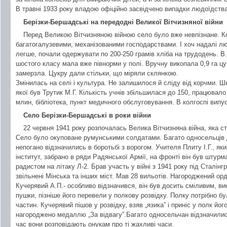
В травні 1933 року владою офіційно засвідчено випадки людоїдства
Берізки-Бершадські на передодні Великої Вітчизняної війни
Перед Великою Вітчизняною війною село було вже невпізнане. К
багатогалузевими, механізованими господарствами. І хоч надалі 
легше, почали одержувати по 200-250 грамів хліба на трудодень. В.М
шостого класу мала вже півнорми у полі. Вручну викопала 0,9 га цу
замерзла. Цукру дали стільки, що міряли склянкою.
Змінилась на селі і культура. Не залишилося й сліду від корчми. 
якої був Трутик М.Г. Кількість учнів збільшилася до 150, працювал
млин, бібліотека, пункт медичного обслуговування. В колгоспі випу
Село Берізки-Бершадські в роки війни
22 червня 1941 року розпочалась Велика Вітчизняна війна, яка 
Село було окуповане румунськими солдатами. Багато односельців д
непогано відзначились в боротьбі з ворогом. Учителя Плиту І.Г., як
інститут, забрано в ряди Радянської Армії, на фронті він був штурм
радистом на літаку Л-2. Брав участь у війні з 1941 року під Сталін
звільнені Мінська та інших міст. Мав 28 вильотів. Нагороджений о
Кучерявий А.П.- особливо відзначився, він був досить сміливим, в
пушки, пізніше його перевели у полкову розвідку. Полку потрібно 
частин. Кучерявий пішов у розвідку, взяв „язика” і приніс у полк йог
нагороджено медаллю „За відвагу”.Багато односельчан відзначилися
час вони розповідають онукам про ті жахливі часи.