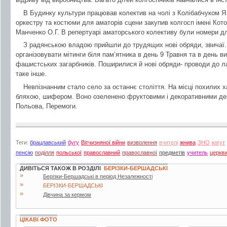
В Будинку культури працював колектив на чолі з Колібабчуком Я
оркестру та костюми для аматорів сцени закупив колгосп імені Кот
Манченко О.Г. В репертуарі аматорського колективу були номери для
З радянською владою прийшли до трудящих нові обряди, звичаї
організовувати мітинги біля пам’ятника в день 9 Травня та в день в
фашистських загарбників. Поширилися й нові обряди- проводи до лав
таке інше.
Невпізнанним стало село за останнє століття. На місці похилих х
бляхою, шифером. Воно озеленено фруктовими і декоративними дере
Польова, Перемоги.
Теги:
брацлавський
бугу
Вітчизняної війни
визволення
вчителі
жнива
ЗНО
когут
пенсію
поділля
польської
православний
православної
предметів
учитель
церкв
ДИВІТЬСЯ ТАКОЖ В РОЗДІЛІ
БЕРІЗКИ-БЕРШАДСЬКІ
»
Берізки-Бершадські в період Незалежності
»
БЕРІЗКИ-БЕРШАДСЬКІ
»
Дівчина за кермом
ЦІКАВІ ФОТО