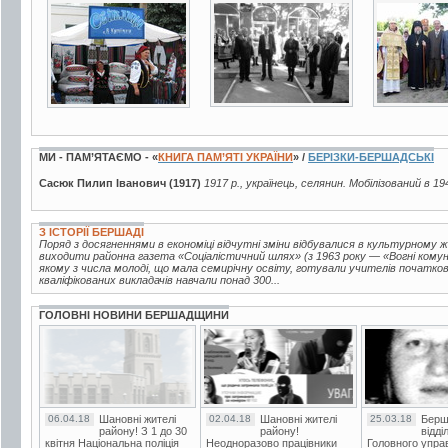
1 фото
6 фото
3 фото
МИ - ПАМ’ЯТАЄМО - «
КНИГА ПАМ’ЯТІ УКРАЇНИ
» /
БЕРІЗКИ-БЕРШАДСЬКІ
Сасюк Пилип Іванович (1917)
1917 р., українець, селянин. Мобілізований в 19
З ІСТОРІЇ БЕРШАДІ
Поряд з досягненнями в економіці відчутні зміни відбувалися в культурному ж
виходити районна газета «Соціалістичний шлях» (з 1963 року — «Вогні комуні
якому з числа молоді, що мала семирічну освіту, готували учителів початкови
кваліфікованих викладачів навчали понад 300...
ГОЛОВНІ НОВИНИ БЕРШАДЩИНИ
06.04.18
Шановні жителі
02.04.18
Шановні жителі
25.03.18
Берш
району! З 1 до 30
району!
відді
квітня Національна поліція
Неодноразово працівники
Головного упра