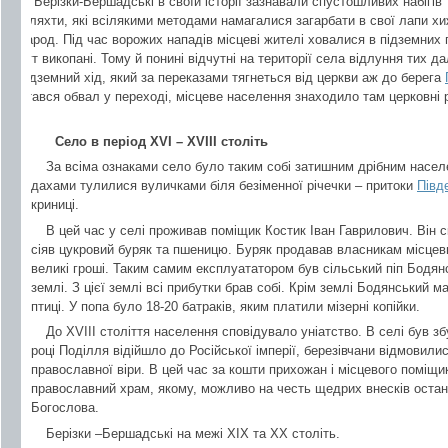
Берізки-Бершадські в своїй історії зазнавали спустошливих набігів 
шляхти, які всілякими методами намагалися загарбати в свої лапи хи
народ. Під час ворожих нападів місцеві жителі ховалися в підземних
тут викопані. Тому й понині відчутні на території села відлуння тих да
підземний хід, який за переказами тягнеться від церкви аж до берега
стався обвал у переході, місцеве населення знаходило там церковні р
Село в період ХVI – XVIII століть
За всіма ознаками село було таким собі затишним дрібним насел
дахами тулилися вуличками біля безіменної річечки – притоки
Півд
криниці.
В цей час у селі проживав поміщик Костик Іван Гаврилович. Він с
сіяв цукровий буряк та пшеницю. Буряк продавав власникам місцеви
великі гроші. Таким самим експлуататором був сільський піп Бодян
землі. З цієї землі всі прибутки брав собі. Крім землі Бодянський ма
птиці. У попа було 18-20 батраків, яким платили мізерні копійки.
До ХVIII століття населення сповідувало уніатство. В селі був зб
році Поділля відійшло до Російської імперії, березівчани відмовили
православної віри. В цей час за кошти прихожан і місцевого поміщи
православний храм, якому, можливо на честь щедрих внесків останн
Богослова.
Берізки –Бершадські на межі ХІХ та ХХ століть.