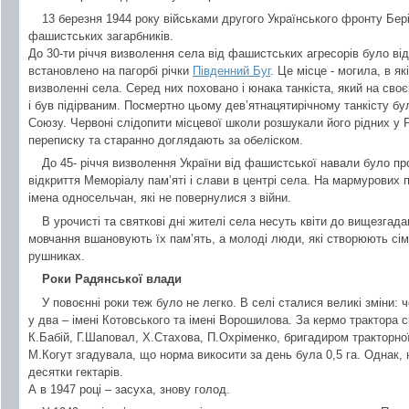
13 березня 1944 року військами другого Українського фронту Бер
фашистських загарбників.
До 30-ти річчя визволення села від фашистських агресорів було від
встановлено на пагорбі річки
Південний Буг
. Це місце - могила, в я
визволенні села. Серед них поховано і юнака танкіста, який на сво
і був підірваним. Посмертно цьому дев’ятнацятирічному танкісту б
Союзу. Червоні слідопити місцевої школи розшукали його рідних у Ро
переписку та старанно доглядають за обеліском.
До 45- річчя визволення України від фашистської навали було пр
відкриття Меморіалу пам’яті і слави в центрі села. На мармурових 
імена односельчан, які не повернулися з війни.
В урочисті та святкові дні жителі села несуть квіти до вищезга
мовчання вшановують їх пам’ять, а молоді люди, які створюють сім’
рушниках.
Роки Радянської влади
У повоєнні роки теж було не легко. В селі сталися великі зміни:
у два – імені Котовського та імені Ворошилова. За кермо трактора с
К.Бабій, Г.Шаповал, Х.Стахова, П.Охріменко, бригадиром тракторної
М.Когут згадувала, що норма викосити за день була 0,5 га. Однак, 
десятки гектарів.
А в 1947 році – засуха, знову голод.