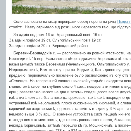
Село засноване на місці переправи серед порогів на річці
Південн
столітті. Назву отримало від розкішного березового гаю, що підступ
За адмін.поділом 16 ст. Брацлавський повіт 16 ст.
За адмін.поділом 19 ст. Ольгопільський повіт 19 ст.
За адмін.поділом 20 ст. Бершадський район
Березки-Бершадскіе
с. — расположено на ровной мѣстности, на п
Бершади вѣ 15 вер. Называется «Бершадскими» Березками вѣ отли
называемыхѣ также Березками (Чечельницкихѣ, Ольгопольскаго у. 
Надкодымскихѣ, Балтскаго у. при рч. Кодымѣ), Какѣ давно сущес
преданію, первоначально поселеніе было расположено кѣ югу отѣ
«Селище». На теперешней священнической усадьбе находятся пещ
глинистомѣ слое, на глубине около 4 саж.; пещеры эти имеютъ вид
арш.; разветвляюшагося на два и затемь сходящагося возле двух
изѣ этихѣ комнатѣ была некогда церковью, такѣ какѣ посредине до
устроенный изѣ небольшихѣ плохо обожженныхѣ кирпичей, а слева
кирпичей же жертвениикѣ; церковь эта иміеть вѣ длину 3 ¾ арш. и 
немного выше З ¼ арш. О времени устройства сихѣ пещерѣ ничего н
нѣкогда вся эта местность, где теперь расположено село, была по
некогда Корвицкимѣ, затѣмѣ перешло кѣ гр. Мошинскимѣ, а после
числится православныхѣ 758 м. и 824 ж.; все они гл. об. хлебопаш