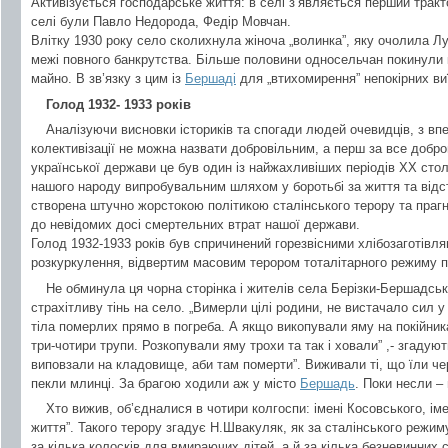
Активізується господарське життя: в селі з’являється перший трак
селі були Павло Недорода, Федір Мовчан.
Влітку 1930 року село сколихнула жіноча „волинка”, яку очолила Л
межі повного банкрутства. Більше половини односельчан покинули 
майно. В зв’язку з цим із
Бершаді
для „втихомирення” непокірних виї
Голод 1932- 1933 років
Аналізуючи висновки істориків та спогади людей очевидців, з вп
колективізації не можна назвати добровільним, а перш за все доб
української держави це був один із найжахливіших періодів ХХ стол
нашого народу випробувальним шляхом у боротьбі за життя та відст
створена штучно жорстокою політикою сталінського терору та праг
до невідомих досі смертельних втрат нашої держави.
Голод 1932-1933 років був спричинений горезвісними хлібозаготів
розкуркулення, відвертим масовим терором тоталітарного режиму п
Не обминула ця чорна сторінка і жителів села Берізки-Бершадські
страхітливу тінь на село. „Вимерли цілі родини, не вистачало сил 
тіла померлих прямо в погреба. А якщо викопували яму на покійника,
три-чотири трупи. Розкопували яму трохи та так і ховали” ,- згадуют
виповзали на кладовище, аби там померти”. Виживали ті, що їли че
пекли млинці. За брагою ходили аж у місто
Бершадь
. Поки несли –
Хто вижив, об’єдналися в чотири колгоспи: імені Косовського, іме
життя”. Такого терору згадує Н.Швакуляк, як за сталінського режиму
за кілька колосків для вмираючих дітей, а й за кілька безневинних с