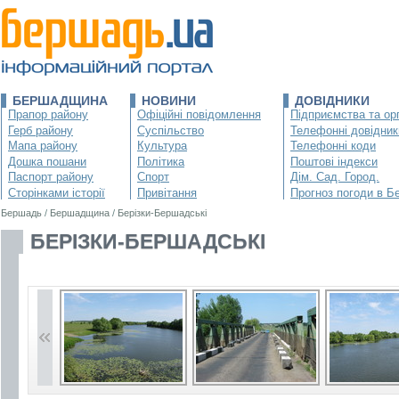
БЕРШАДЩИНА
НОВИНИ
ДОВІДНИКИ
Прапор району
Офіційні повідомлення
Підприємства та орг
Герб району
Суспільство
Телефонні довідник
Мапа району
Культура
Телефонні коди
Дошка пошани
Політика
Поштові індекси
Паспорт району
Спорт
Дім. Сад. Город.
Сторінками історії
Привітання
Прогноз погоди в Б
Бершадь
/
Бершадщина
/
Берізки-Бершадські
БЕРІЗКИ-БЕРШАДСЬКІ