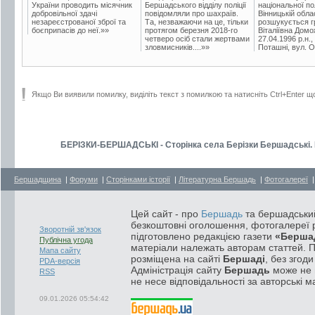
України проводить місячник
Бершадського відділу поліції
національної пол
добровільної здачі
повідомляли про шахраїв.
Вінницькій обла
незареєстрованої зброї та
Та, незважаючи на це, тільки
розшукується гр
боєприпасів до неї.»»
протягом березня 2018-го
Віталіївна Домо
четверо осіб стали жертвами
27.04.1996 р.н.,
зловмисників....»»
Поташні, вул. Ос
Якщо Ви виявили помилку, виділіть текст з помилкою та натисніть Ctrl+Enter щ
БЕРІЗКИ-БЕРШАДСЬКІ - Сторінка села Берізки Бершадські. 
Бершадщина
|
Форуми
|
Сторінками історії
|
Літературна Бершадь
|
Фотогалереї
Цей сайт - про
Бершадь
та бершадський
безкоштовні оголошення, фотогалереї р
Зворотній зв'язок
підготовлено редакцією газети
«Берша
Публічна угода
матеріали належать авторам статтей. 
Мапа сайту
розміщена на сайті
Бершаді
, без згод
PDA-версія
Адміністрація сайту
Бершадь
може не п
RSS
не несе відповідальності за авторські м
09.01.2026 05:54:42