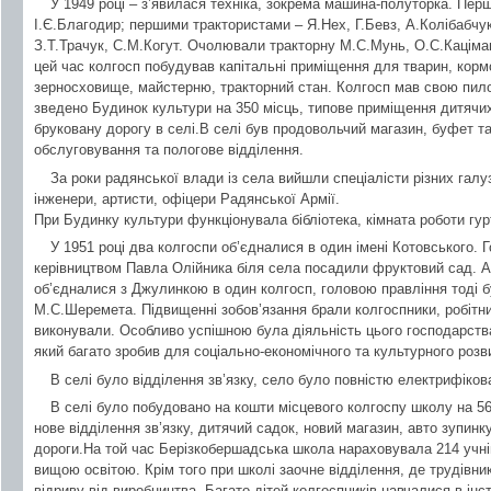
У 1949 році – з’явилася техніка, зокрема машина-полуторка. Пе
І.Є.Благодир; першими трактористами – Я.Нех, Г.Бевз, А.Колібабчу
З.Т.Трачук, С.М.Когут. Очолювали тракторну М.С.Мунь, О.С.Каціман
цей час колгосп побудував капітальні приміщення для тварин, кормо
зерносховище, майстерню, тракторний стан. Колгосп мав свою пило
зведено Будинок культури на 350 місць, типове приміщення дитячих
бруковану дорогу в селі.В селі був продовольчий магазин, буфет т
обслуговування та пологове відділення.
За роки радянської влади із села вийшли спеціалісти різних галуз
інженери, артисти, офіцери Радянської Армії.
При Будинку культури функціонувала бібліотека, кімната роботи гур
У 1951 році два колгоспи об’єдналися в один імені Котовського. 
керівництвом Павла Олійника біля села посадили фруктовий сад. А 
об’єдналися з Джулинкою в один колгосп, головою правління тоді б
М.С.Шеремета. Підвищенні зобов’язання брали колгоспники, робітники
виконували. Особливо успішною була діяльність цього господарств
який багато зробив для соціально-економічного та культурного розв
В селі було відділення зв’язку, село було повністю електрифіков
В селі було побудовано на кошти місцевого колгоспу школу на 56
нове відділення зв’язку, дитячий садок, новий магазин, авто зупин
дороги.На той час Берізкобершадська школа нараховувала 214 учнів
вищою освітою. Крім того при школі заочне відділення, де трудівн
відриву від виробництва. Багато дітей колгоспників навчалися в інс