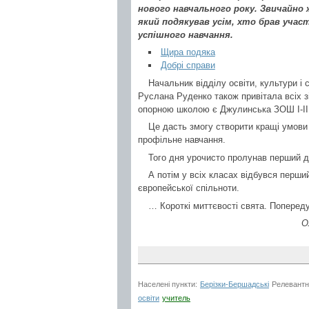
нового навчального року. Звичайно 
який подякував усім, хто брав учас
успішного навчання.
Щира подяка
Добрі справи
Начальник відділу освіти, культури і
Руслана Руденко також привітала всіх зі 
опорною школою є Джулинська ЗОШ І-ІІІ с
Це дасть змогу створити кращі умови
профільне навчання.
Того дня урочисто пролунав перший дзв
А потім у всіх класах відбувся перший
європейської спільноти.
… Короткі миттєвості свята. Попереду 
О
Населені пункти:
Берізки-Бершадські
Релевантн
освіти
учитель