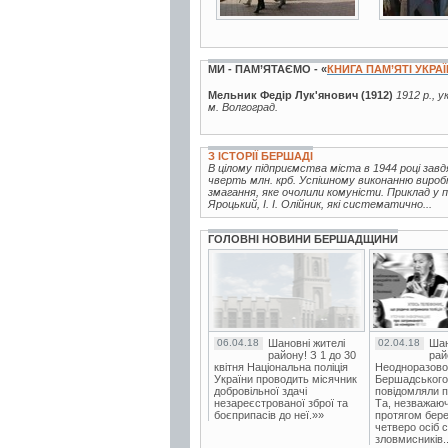
МИ - ПАМ’ЯТАЄМО - «
КНИГА ПАМ’ЯТІ УКРА
Мельник Федір Лук'янович (1912)
1912 р., у
м. Волгоград.
З ІСТОРІЇ БЕРШАДІ
В цілому підприємства міста в 1944 році зав
чверть млн. крб. Успішному виконанню вироб
змагання, яке очолили комуністи. Приклад у п
Яроцький, І. І. Олійник, які систематично...
ГОЛОВНІ НОВИНИ БЕРШАДЩИНИ
06.04.18
Шановні жителі
02.04.18
Шан
району! З 1 до 30
рай
квітня Національна поліція
Неодноразово
України проводить місячник
Бершадського в
добровільної здачі
повідомляли п
незареєстрованої зброї та
Та, незважаюч
боєприпасів до неї.»»
протягом бере
четверо осіб 
зловмисників..