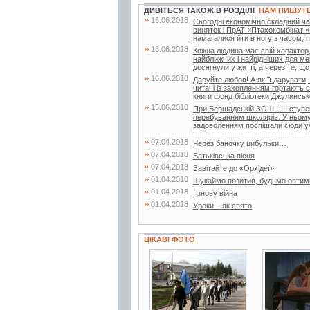
ДИВІТЬСЯ ТАКОЖ В РОЗДІЛІ
НАМ ПИШУТ
»
16.06.2018
Сьогодні економічно складний час
виняток і ПрАТ «Птахокомбінат «
намагалися йти в ногу з часом, по
»
16.06.2018
Кожна людина має свій характер,
найближчих і найрідніших для ме
досягнули у житті, а через те, що.
»
16.06.2018
Даруйте любов! А як її дарувати,
читачі із захопленням гортають с
книги фонд бібліотеки Джулинсько
»
15.06.2018
При Бершадській ЗОШ І-ІІІ ступен
перебуванням школярів. У ньому 
задоволенням поспішали сюди учн
»
07.04.2018
Через баночку цибульки…
»
07.04.2018
Батьківська пісня
»
07.04.2018
Завітайте до «Орхідеї»
»
01.04.2018
Шукаймо позитив, будьмо оптим
»
01.04.2018
І знову війна
»
01.04.2018
Уроки – як свято
ЦІКАВІ ФОТО
3 фото
5 фото