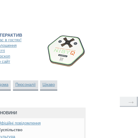
НТЕРАКТИВ
ас в гостях!
олошення
тті
оскоп
 сайт
дома
Персоналії
Цікаво
→
НОВИНИ
фіційні повідомлення
Суспільство
ультура