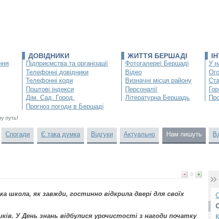
ДОВІДНИКИ
ЖИТТЯ БЕРШАДІ
І
ння
Підприємства та організації
Фотогалереї Бершаді
У н
Телефонні довідники
Відео
Ог
Телефонні коди
Визначні місця району
Ста
Поштові індекси
Персоналії
Гор
Дім. Сад. Город.
Літературна Бершадь
Про
Прогноз погоди в Бершаді
у путь!
Спогади
Є така думка
Відгуки
Актуально
Нам пишуть
В
0
а школа, як завжди, гостинно відкрила двері для своїх
О
ків. У День знань відбулися урочистості з нагоди початку
К