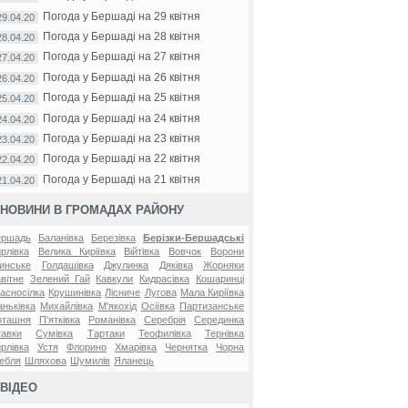
Погода у Бершаді на 29 квітня
29.04.20
Погода у Бершаді на 28 квітня
28.04.20
Погода у Бершаді на 27 квітня
27.04.20
Погода у Бершаді на 26 квітня
26.04.20
Погода у Бершаді на 25 квітня
25.04.20
Погода у Бершаді на 24 квітня
24.04.20
Погода у Бершаді на 23 квітня
23.04.20
Погода у Бершаді на 22 квітня
22.04.20
Погода у Бершаді на 21 квітня
21.04.20
НОВИНИ В ГРОМАДАХ РАЙОНУ
ершадь
Баланівка
Березівка
Берізки-Бершадські
рлівка
Велика Киріївка
Війтівка
Вовчок
Ворони
инське
Голдашівка
Джулинка
Дяківка
Жорняки
вітне
Зелений Гай
Кавкули
Кидрасівка
Кошаринці
асносілка
Крушинівка
Лісниче
Лугова
Мала Киріївка
ньківка
Михайлівка
М'якохід
Осіївка
Партизанське
оташня
П'ятківка
Романівка
Серебрія
Серединка
авки
Сумівка
Тартаки
Теофилівка
Тернівка
рлівка
Устя
Флорино
Хмарівка
Чернятка
Чорна
ебля
Шляхова
Шумилів
Яланець
ВІДЕО