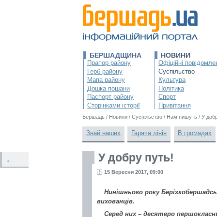
БЕРШАДЩИНА
НОВИНИ
Прапор району
Офіційні повідомле
Герб району
Суспільство
Мапа району
Культура
Дошка пошани
Політика
Паспорт району
Спорт
Сторінками історії
Привітання
Бершадь
/
Новини
/
Суспільство
/
Нам пишуть
/
У добр
Знай наших
Гаряча лінія
В громадах
У добру путь!
←
15 Вересня 2017, 09:00
Нинішнього року Берізкобершадськ
вихованців.
Серед них – десятеро першокласни