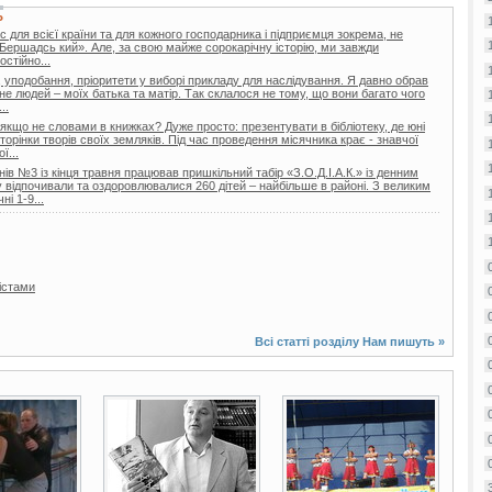
Ь
 для всієї країни та для кожного господарника і підприємця зокрема, не
Бершадсь кий». Але, за свою майже сорокарічну історію, ми завжди
стійно...
 уподобання, пріоритети у виборі прикладу для наслідування. Я давно обрав
не людей – моїх батька та матір. Так склалося не тому, що вони багато чого
..
 якщо не словами в книжках? Дуже просто: презентувати в бібліотеку, де юні
торінки творів своїх земляків. Під час проведення місячника крає - знавчої
ї...
ів №3 із кінця травня працював пришкільний табір «З.О.Д.І.А.К.» із денним
відпочивали та оздоровлювалися 260 дітей – найбільше в районі. З великим
і 1-9...
істами
Всі статті розділу
Нам пишуть
»
3 фото
6 фото