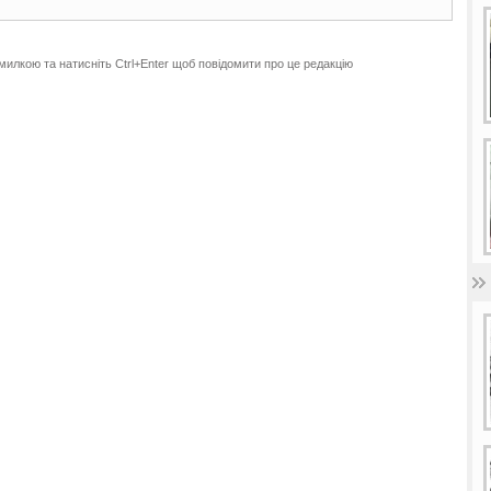
милкою та натисніть Ctrl+Enter щоб повідомити про це редакцію