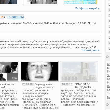
Всі фотогалереї »
ЇНИ
» /
ТЕОФІЛІВКА
країнець, селянин. Мобілізований в 1941 р. Рядовий. Загинув 16.12.42. Похов.
дяки наполегливій праці трудящих випустили продукції на загальну суму понад
ничої програми значною мірою сприяло розгортання соціалістичного
еревиконанні виробничих завдань показували робітники — члени партії І. Ф.
Читати далі »
Б
Би
Гл
За
Кр
Ма
овні жителі
25.03.18
Бершадським
18.03.18
ВИМОГИ ДО
П
ону!
відділом поліції
КАНДИДАТІВ: –
Ст
 працівники
Головного управління
громадянство України; – вік
ідділу поліції
національної поліції у
від 20 до 35 років; – повна
Ти
ро шахраїв.
Вінницькій області
загальна середня або вища
Гр
и на це, тільки
розшукується гр. Ірина
освіта; – наявність
зня 2018-го
Віталіївна Доможирська,
посвідчення водія категорії В;
стали жертвами
27.04.1996 р.н., жителька с.
– готовність до служби...»»
..»»
Поташні, вул. Осіння, 89,...»»