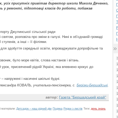
ж, усіх присутніх привітав директор школи Микола Дяченко,
П
ть у ремонті, підготовці класів до роботи, побажав
П
Р
 спорту Джулинської сільської ради
святом, розповіла про зміни в галузі. Нині в об’єднаній громаді
Н
тупенів, а інші – її філіями.
 для здобуття середньої освіти, впроваджувати допрофільне та
оник, було море квітів, слова настанов і вітань.
 урок, присвячений рідній Україні, яка впевнено крокує до
– напружені і насичені шкільні будні.
лександра КОВАЛЬ, учителька-пенсіонерка, с.
Берізки-Бершадські
.
автор:
Газета "Бершадський край"
і матеріали:
Дитсадок – наш рідний дім
Подяка
Рядки з листів
Теги:
день знань