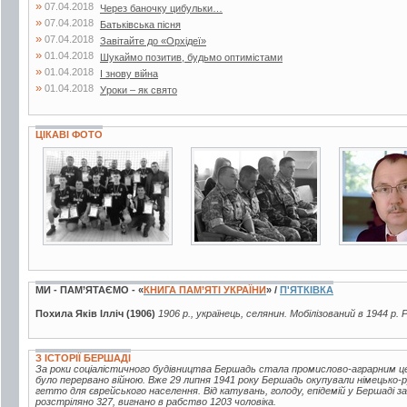
»
07.04.2018
Через баночку цибульки…
»
07.04.2018
Батьківська пісня
»
07.04.2018
Завітайте до «Орхідеї»
»
01.04.2018
Шукаймо позитив, будьмо оптимістами
»
01.04.2018
І знову війна
»
01.04.2018
Уроки – як свято
ЦІКАВІ ФОТО
2 фото
2 фото
2 фото
МИ - ПАМ’ЯТАЄМО - «
КНИГА ПАМ’ЯТІ УКРАЇНИ
» /
П'ЯТКІВКА
Похила Яків Ілліч (1906)
1906 р., українець, селянин. Мобілізований в 1944 р.
З ІСТОРІЇ БЕРШАДІ
За роки соціалістичного будівництва Бершадь стала промислово-аграрним це
було перервано війною. Вже 29 липня 1941 року Бершадь окупували німецько
гетто для єврейського населення. Від катувань, голоду, епідемій у Бершаді 
розстріляно 327, вигнано в рабство 1203 чоловіка.