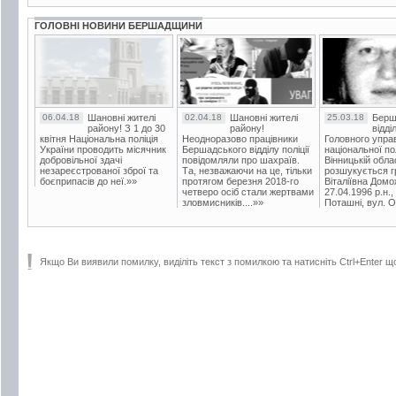
ГОЛОВНІ НОВИНИ БЕРШАДЩИНИ
06.04.18
Шановні жителі
02.04.18
Шановні жителі
25.03.18
Берш
району! З 1 до 30
району!
відді
квітня Національна поліція
Неодноразово працівники
Головного упра
України проводить місячник
Бершадського відділу поліції
національної пол
добровільної здачі
повідомляли про шахраїв.
Вінницькій обла
незареєстрованої зброї та
Та, незважаючи на це, тільки
розшукується гр
боєприпасів до неї.»»
протягом березня 2018-го
Віталіївна Домо
четверо осіб стали жертвами
27.04.1996 р.н.,
зловмисників....»»
Поташні, вул. Ос
Якщо Ви виявили помилку, виділіть текст з помилкою та натисніть Ctrl+Enter щ