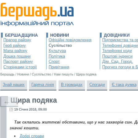
БЕРШАДЩИНА
НОВИНИ
ДОВІДНИКИ
Прапор району
Офіційні повідомлення
Підприємства та ор
Герб району
Суспільство
Телефонні довідни
Мапа району
Культура
Телефонні коди
Дошка пошани
Політика
Поштові індекси
Паспорт району
Спорт
Дім. Сад. Город.
Сторінками історії
Привітання
Прогноз погоди в 
Бершадь
/
Новини
/
Суспільство
/
Нам пишуть
/
Щира подяка
Знай наших
Гаряча лінія
В громадах
Спогади
Є така думка
Щира подяка
←
19 Січня 2018, 09:00
Так склались життєві обставини, що у нас захворів син. Д
значні кошти.
Добрі справи