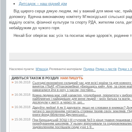
Дитсадок – наш рідний дім
Від щирого серця дякую людям, які у важкий для мене час, при
допомогу. Вдячна виконавчому комітету М’якохідської сільської рад
відділу освіти, фізичної культури та спорту РДА, жителям села, де
небайдужим до чужого горя.
Нехай Бог оберігає вас усіх та посилає міцне здоров’я, родинне
Населені пункти:
М'якохід
Релевантні матеріали:
Подяка
Рядки з листів
Рядки з л
ДИВІТЬСЯ ТАКОЖ В РОЗДІЛІ
НАМ ПИШУТЬ
»
16.06.2018
Сьогодні економічно складний час для всієї країни та для кожного
виняток і ПрАТ «Птахокомбінат «Бершадсь кий». Але, за свою май
намагалися йти в ногу з часом, постійно...
»
16.06.2018
Кожна людина має свій характер, уподобання, пріоритети у вибор
найближчих і найрідніших для мене людей – моїх батька та матір.
досягнули у житті, а через те, що...
»
16.06.2018
Даруйте любов! А як її дарувати, якщо не словами в книжках? Дуже
читачі із захопленням гортають сторінки творів своїх земляків. Пі
книги фонд бібліотеки Джулинської...
»
15.06.2018
При Бершадській ЗОШ І-ІІІ ступенів №3 із кінця травня працював п
перебуванням школярів. У ньому відпочивали та оздоровлювалися 
задоволенням поспішали сюди учні 1-9...