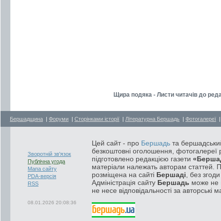
Щира подяка - Листи читачів до реда
Бершадщина
|
Форуми
|
Сторінками історії
|
Літературна Бершадь
|
Фотогалереї
Цей сайт - про
Бершадь
та бершадський
безкоштовні оголошення, фотогалереї р
Зворотній зв'язок
підготовлено редакцією газети
«Берша
Публічна угода
матеріали належать авторам статтей. 
Мапа сайту
розміщена на сайті
Бершаді
, без згод
PDA-версія
Адміністрація сайту
Бершадь
може не п
RSS
не несе відповідальності за авторські м
08.01.2026 20:08:36