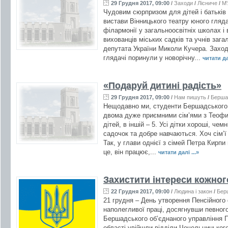
29 Грудня 2017, 09:00
/
Заходи
/
Лісниче
/
М'
Чудовим сюрпризом для дітей і батьків
вистави Вінницького театру юного гляда
філармонії у загальноосвітніх школах і 
вихованців міських садків та учнів зага
депутата України Миколи Кучера. Заход
глядачі поринули у новорічну...
читати дал
«Подаруй дитині радість»
29 Грудня 2017, 09:00
/
Нам пишуть
/
Берша
Нещодавно ми, студенти Бершадського 
двома дуже приємними сім’ями з Теофил
дітей, в іншій – 5. Усі дітки хороші, че
садочок та добре навчаються. Хоч сім’ї 
Так, у глави однієї з сімей Петра Кирп
це, він працює,...
читати далі ...»
Захистити інтереси кожног
22 Грудня 2017, 09:00
/
Людина і закон
/
Бер
21 грудня – День утворення Пенсійного
наполегливої праці, досягнувши певного
Бершадського об’єднаного управління П
області увійшли відділи Чечельницького