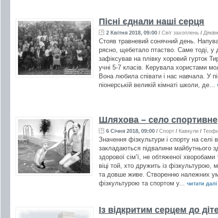
Пісні єднали наші серця
2 Квітня 2018, 09:00
/
Світ захоплень
/
Дяків
Стояв травневий сонячний день. Напува
рясно, щебетало птаство. Саме тоді, у
зафіксував на плівку хоровий гурток Ти
учні 5-7 класів. Керувала хористами м
Вона любила співати і нас навчала. У п
піонерській великій кімнаті школи, де...
Шляхова – село спортивне
6 Січня 2018, 09:00
/
Спорт
/
Кавкули
/
Теофи
Значення фізкультури і спорту на селі 
закладаються підвалини майбутнього зд
здорової сім’ї, не обтяженої хворобами 
віці той, хто дружить із фізкультурою
та довше живе. Створенню належних ум
фізкультурою та спортом у...
читати далі 
Із відкритим серцем до діт