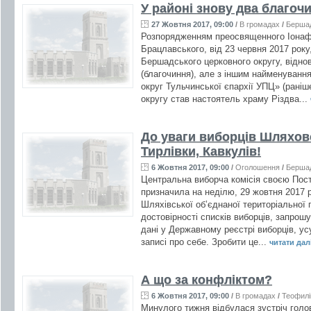
У районі знову два благоч
27 Жовтня 2017, 09:00
/
В громадах
/
Берша
Розпорядженням преосвященного Іонафа
Брацлавського, від 23 червня 2017 року
Бершадського церковного округу, відно
(благочиння), але з іншим найменуван
округ Тульчинської єпархії УПЦ» (раніш
округу став настоятель храму Різдва...
До уваги виборців Шляхово
Тирлівки, Кавкулів!
6 Жовтня 2017, 09:00
/
Оголошення
/
Берша
Центральна виборча комісія своєю Пос
призначила на неділю, 29 жовтня 2017 р
Шляхівської об’єднаної територіальної 
достовірності списків виборців, запрош
дані у Державному реєстрі виборців, усу
записі про себе. Зробити це...
читати далі 
А що за конфліктом?
6 Жовтня 2017, 09:00
/
В громадах
/
Теофилі
Минулого тижня відбулася зустріч голо