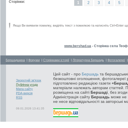
Сторінки:
1
2
3
4
5
Якщо Ви виявили помилку, виділіть текст з помилкою та натисніть Ctrl+Enter щ
www.bershad.ua
- Сторінка села Теоф
Бершадщина
|
Форуми
|
Сторінками історії
|
Літературна Бершадь
|
Фотогалереї
Цей сайт - про
Бершадь
та бершадський
безкоштовні оголошення, фотогалереї р
Зворотній зв'язок
підготовлено редакцією газети
«Берша
Публічна угода
матеріали належать авторам статтей. 
Мапа сайту
розміщена на сайті
Бершаді
, без згод
PDA-версія
Адміністрація сайту
Бершадь
може не п
RSS
не несе відповідальності за авторські м
09.01.2026 13:41:35