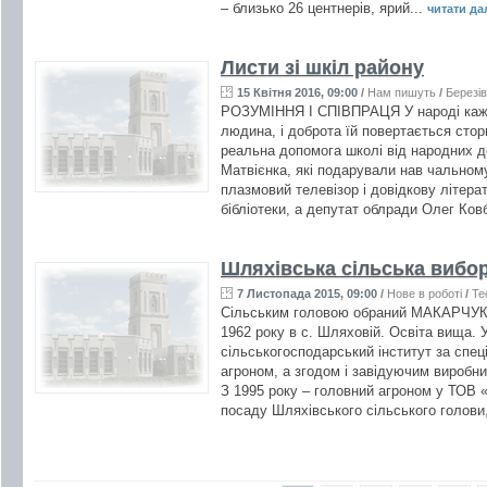
– близько 26 центнерів, ярий...
читати далі
Листи зі шкіл району
15 Квітня 2016, 09:00
/
Нам пишуть
/
Березі
РОЗУМІННЯ І СПІВПРАЦЯ У народі каж
людина, і доброта їй повертається сто
реальна допомога школі від народних д
Матвієнка, які подарували нав чальном
плазмовий телевізор і довідкову літера
бібліотеки, а депутат облради Олег Ков
Шляхівська сільська вибор
7 Листопада 2015, 09:00
/
Нове в роботі
/
Те
Сільським головою обраний МАКАРЧУК 
1962 року в с. Шляховій. Освіта вища. 
сільськогосподарський інститут за спец
агроном, а згодом і завідуючим виробн
З 1995 року – головний агроном у ТОВ «
посаду Шляхівського сільського голови,