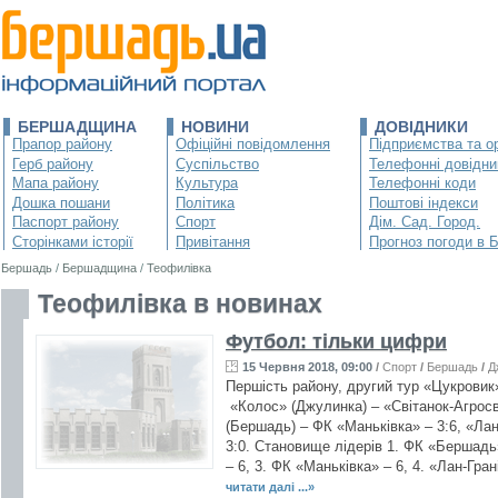
БЕРШАДЩИНА
НОВИНИ
ДОВІДНИКИ
Прапор району
Офіційні повідомлення
Підприємства та ор
Герб району
Суспільство
Телефонні довідни
Мапа району
Культура
Телефонні коди
Дошка пошани
Політика
Поштові індекси
Паспорт району
Спорт
Дім. Сад. Город.
Сторінками історії
Привітання
Прогноз погоди в 
Бершадь
/
Бершадщина
/
Теофилівка
Теофилівка в новинах
Футбол: тільки цифри
15 Червня 2018, 09:00
/
Спорт
/
Бершадь
/
Д
Першість району, другий тур «Цукровик
«Колос» (Джулинка) – «Світанок-Агросві
(Бершадь) – ФК «Маньківка» – 3:6, «Лан
3:0. Становище лідерів 1. ФК «Бершадь»
– 6, 3. ФК «Маньківка» – 6, 4. «Лан-Гран
читати далі ...»