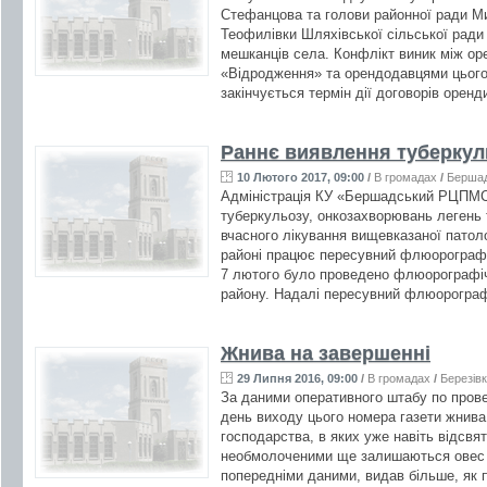
Стефанцова та голови районної ради М
Теофилівки Шляхівської сільської ради
мешканців села. Конфлікт виник між о
«Відродження» та орендодавцями цього 
закінчується термін дії договорів орен
Раннє виявлення туберкул
10 Лютого 2017, 09:00
/
В громадах
/
Берша
Адміністрація КУ «Бершадський РЦПМС
туберкульозу, онкозахворювань легень т
вчасного лікування вищевказаної патол
районі працює пересувний флюорограф 
7 лютого було проведено флюорографіч
району. Надалі пересувний флюорограф
Жнива на завершенні
29 Липня 2016, 09:00
/
В громадах
/
Березів
За даними оперативного штабу по прове
день виходу цього номера газети жнива
господарства, в яких уже навіть відсв
необмолоченими ще залишаються овес т
попередніми даними, видав більше, як по