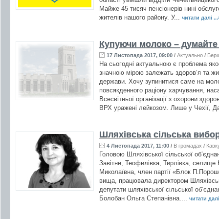
Майже 45 тисяч пенсіонерів нині обслуг
жителів нашого району. У...
читати далі ...
Купуючи молоко – думайте
17 Листопада 2017, 09:00
/
Актуально
/
Бер
На сьогодні актуальною є проблема якос
значною мірою залежать здоров’я та ж
держави. Хочу зупинитися саме на моло
повсякденного раціону харчування, нас
Всесвітньої організації з охорони здор
ВРХ уражені лейкозом. Лише у Чехії, Дан
Шляхівська сільська вибор
4 Листопада 2017, 11:00
/
В громадах
/
Кавк
Головою Шляхівської сільської об’єдна
Завітне, Теофилівка, Тирлівка, селищ
Миколаївна, член партії «Блок П.Пороше
вища, працювала директором Шляхівсько
депутати шляхівської сільської об’єдна
Болобан Ольга Степанівна....
читати далі 