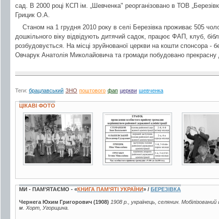
сад. В 2000 році КСП ім. „Шевченка" реорганізовано в ТОВ „Березівк
Грицик О.А.
Станом на 1 грудня 2010 року в селі Березівка проживає 505 чолов
дошкільного віку відвідують дитячий садок, працює ФАП, клуб, бібл
розбудовується. На місці зруйнованої церкви на кошти спонсора - б
Овчарук Анатолія Миколайовича та громади побудовано прекрасну 
Теги:
брацлавський
ЗНО
поштового
фап
церкви
шевченка
ЦІКАВІ ФОТО
2 фото
3 фото
4 фото
МИ - ПАМ’ЯТАЄМО - «
КНИГА ПАМ’ЯТІ УКРАЇНИ
» /
БЕРЕЗІВКА
Чернега Юхим Григорович (1908)
1908 р., українець, селянин. Мобілізований 
м. Хорт, Угорщина.