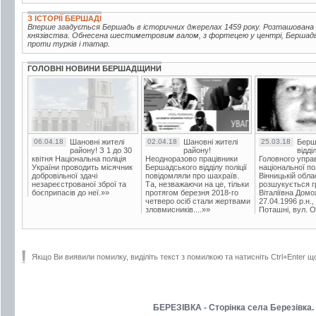
З ІСТОРІЇ БЕРШАДІ
Вперше згадується Бершадь в історичних джерелах 1459 року. Розташована 
князівства. Обнесена шестиметровим валом, з фортецею у центрі, Бершад
проти турків і татар.
ГОЛОВНІ НОВИНИ БЕРШАДЩИНИ
06.04.18
Шановні жителі
02.04.18
Шановні жителі
25.03.18
Берш
району! З 1 до 30
району!
відді
квітня Національна поліція
Неодноразово працівники
Головного упра
України проводить місячник
Бершадського відділу поліції
національної пол
добровільної здачі
повідомляли про шахраїв.
Вінницькій обла
незареєстрованої зброї та
Та, незважаючи на це, тільки
розшукується гр
боєприпасів до неї.»»
протягом березня 2018-го
Віталіївна Домо
четверо осіб стали жертвами
27.04.1996 р.н.,
зловмисників....»»
Поташні, вул. Ос
Якщо Ви виявили помилку, виділіть текст з помилкою та натисніть Ctrl+Enter щ
БЕРЕЗІВКА - Сторінка села Березівка. 