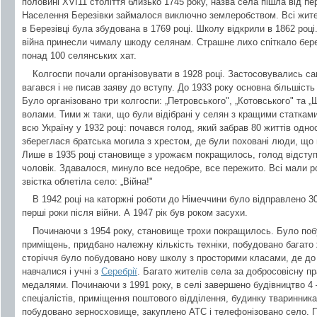
половині XVI11 століття близько 1745 року, назва села пішла від п
Населення Березівки займалося виключно землеробством. Всі жит
в Березівці була збудована в 1769 році. Школу відкрили в 1862 роц
війна принесли чималу шкоду селянам. Страшне лихо спіткало бере
понад 100 селянських хат.
Колгоспи почали організовувати в 1928 році. Застосовувались са
вагався і не писав заяву до вступу. До 1933 року основна більшість
Було організовано три колгоспи: „Петровського", „Котовського" та 
волами. Тими ж таки, що були відібрані у селян з кращими статками.
всю Україну у 1932 році: почався голод, який забрав 80 життів одн
збереглася братська могила з хрестом, де були поховані люди, що 
Лише в 1935 році становище з урожаєм покращилось, голод відсту
чоловік. Здавалося, минуло все недобре, все пережито. Всі мали р
звістка облетіла село: „Війна!"
В 1942 році на каторжні роботи до Німеччини було відправлено 3
перші роки після війни. А 1947 рік був роком засухи.
Починаючи з 1954 року, становище трохи покращилось. Було поб
приміщень, придбано належну кількість техніки, побудовано багато
сторіччя було побудовано нову школу з просторими класами, де до 1
навчалися і учні з
Серебрії
. Багато жителів села за добросовісну п
медалями. Починаючи з 1991 року, в селі завершено будівництво 4 
спеціалістів, приміщення поштового відділення, будинку тваринника,
побудовано зерносховище, закуплено АТС і телефонізовано село. П