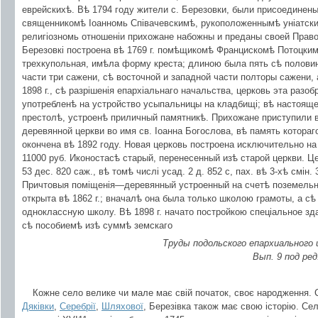
еврейскихѣ. Вѣ 1794 году жители с. Березовки, были присоединены
священникомѣ Іоанномь Співачевскимѣ, рукоположеннымѣ уніатски
религіозномь отношеніи прихожане набожны и преданы своей Право
Березовкі построена вѣ 1769 г. помѣщикомѣ Францискомѣ Потоцким
трехкупольная, имѣла форму креста; длиною была пять сѣ полови
части три сажени, сѣ восточной и западной части полторы сажени,
1898 г., сѣ разрішенія епархіальнаго начальства, церковь эта разоб
употребленѣ на устройство усыпальницы на кладбищі; вѣ настоящее
престолѣ, устроенѣ приличный памятникѣ. Прихожане приступили вѣ
деревянной церкви во имя св. Іоанна Богослова, вѣ память котораг
окончена вѣ 1892 году. Новая церковь построена исключительно н
11000 руб. Иконостасѣ старый, перенесенный изѣ старой церкви. Ц
53 дес. 820 саж., вѣ томѣ числі усад. 2 д. 852 с, пах. вѣ 3-хѣ смін. 3
Причтовыя поміщенія—деревянный устроенный на счетѣ поземельна
открыта вѣ 1862 г.; вначалѣ она была только школою грамоты, а сѣ 
одноклассную школу. Вѣ 1898 г. начато постройкою спеціальное з
сѣ пособиемѣ изѣ суммѣ земскаго
Труды подольского епархиального
Вып. 9 под ред. Ев
Кожне село велике чи мале має свій початок, своє народження.
Дяківки
,
Серебрії
,
Шляхової
, Березівка також має свою історію. Се