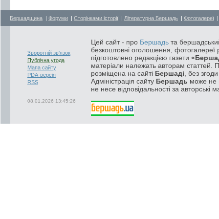
Бершадщина
|
Форуми
|
Сторінками історії
|
Літературна Бершадь
|
Фотогалереї
Цей сайт - про
Бершадь
та бершадський
безкоштовні оголошення, фотогалереї р
Зворотній зв'язок
підготовлено редакцією газети
«Берша
Публічна угода
матеріали належать авторам статтей. 
Мапа сайту
розміщена на сайті
Бершаді
, без згод
PDA-версія
Адміністрація сайту
Бершадь
може не п
RSS
не несе відповідальності за авторські м
08.01.2026 13:45:26