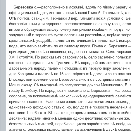
Березовка
с.—расположено в ложбині, вдоль по лівому берегу н
оффициальныхѣ документахѣ носитѣ назві Гнилой -Ташлычокѣ, а в
Отѣ почтов. станцій м. Тернавки 3 вер. Климатическія условія с. Б
благопріятными для здоровья: расположенное по склону горы, се
вітров а образуемый вышеупомянутою річкою помѣщичій прудѣ, ког
запущенный и заросшиѣ густа болотными растеніями, нерідко заб
крестьянскихѣ усадебѣ, является источникомѣ гнилостныхѣ испаре
вода, что легко замітить по ея гнилому вкусу. Почва с. Березовки
пригодная для посѣва пшеницы; подпочва глинистая. Село Березов
XVIII столітія. По разсказамѣ старожиловѣ, село заселено польски
котораго находилось и м. Тульчинѣ. Вѣ народной памяти живо сохр
дарованныхѣ народу панами Потоцкими; вѣ первую пору заселеній 
дню барщины и платилѣ по 15 коп. оброка отѣ дома, и за то польз
Впослідствіи времени село Березовка вмісті сѣ сосідними селами
Мошинскому. Сѣ выходомѣ вѣ замужество дочери Мошинскаго, Б. 
графу Шембеку. По народности прихожане с. Березовки-—малорос
сословие, за исключешемѣ несколькихѣ однодворческихѣ семейс
пришлое населеніе. Население занимается исключительно земледі
единственно доходную статью, но, вслідствіе прироста неселенія и
оно живетѣ небогато. Вѣ настоящее время весьма немногія хозяйс
десятинѣ; надѣли многихѣ меньше одной десятины; остальные же, 
безземельныхѣ жителей, перебивающихся заработками вѣ сосіднихь 
жители с. Березовки православные, за исключешемѣ двухѣ семейс