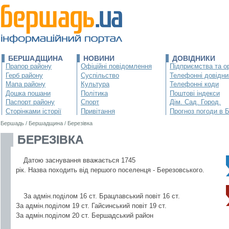
БЕРШАДЩИНА
НОВИНИ
ДОВІДНИКИ
Прапор району
Офіційні повідомлення
Підприємства та ор
Герб району
Суспільство
Телефонні довідни
Мапа району
Культура
Телефонні коди
Дошка пошани
Політика
Поштові індекси
Паспорт району
Спорт
Дім. Сад. Город.
Сторінками історії
Привітання
Прогноз погоди в 
Бершадь
/
Бершадщина
/
Березівка
БЕРЕЗІВКА
Датою заснування вважається 1745
рік. Назва походить від першого поселенця - Березовського.
За адмін.поділом 16 ст. Брацлавський повіт 16 ст.
За адмін.поділом 19 ст. Гайсинський повіт 19 ст.
За адмін.поділом 20 ст. Бершадський район