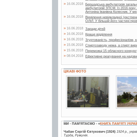
»
16.06.2018
Бершадська амбулаторія загальн
амбулаторій ЗПСМ. Із 2016 року 
Антоніна Іванівна Колесник. У мед
»
16.06.2018
Відділення невідкладної (екстр
ОЛІЛ. У більшій його частині про
»
16.06.2018
Заради дітей
»
16.06.2018
Краще відділення
»
16.06.2018
Згуртованість, професіоналізм, ко
»
15.06.2018
Спиртозаводу нема, а спирт вир
»
15.06.2018
Переможці 15 обласного конкурс
»
08.04.2018
Ефективне реагування на надзвич
ЦІКАВІ ФОТО
4 фото
1 фото
МИ - ПАМ’ЯТАЄМО - «
КНИГА ПАМ’ЯТІ УКРА
Чабан Сергій Євтухович (1924)
1924 р., укр
Турда, Румунія.