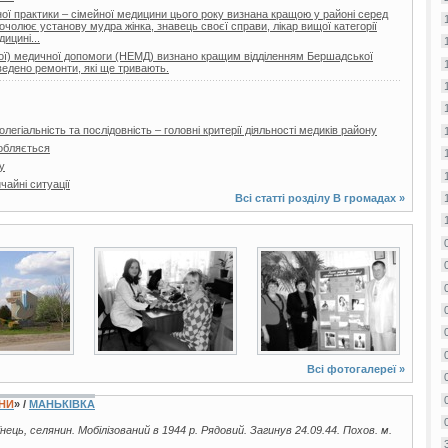
ої практики – сімейної медицини цього року визнана кращою у районі серед
очолює установу мудра жінка, знавець своєї справи, лікар вищої категорії
ицині...
еної) медичної допомоги (НЕМД) визнано кращим відділенням Бершадської
ведено ремонти, які ще тривають.
легіальність та послідовність – головні критерії діяльності медиків району
обляється
у
айні ситуації
Всі статті розділу
В громадах
»
5 фото
2 фото
Всі фотогалереї »
ЇНИ
» /
МАНЬКІВКА
аїнець, селянин. Мобілізований в 1944 р. Рядовий. Загинув 24.09.44. Похов. м.