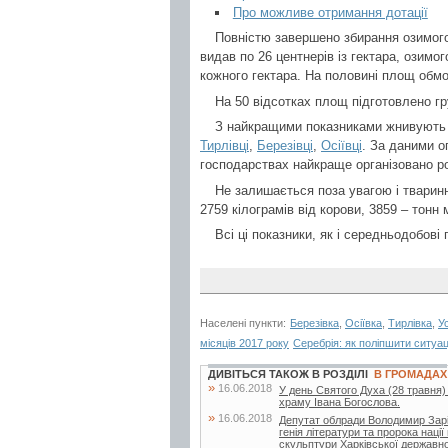
Про можливе отримання дотації
Повністю завершено збирання озимого
видав по 26 центнерів із гектара, озимог
кожного гектара. На половині площ обмо
На 50 відсотках площ підготовлено гру
З найкращими показниками жнивують
Тирлівці
,
Березівці
,
Осіївці
. За даними о
господарствах найкраще організовано ро
Не залишається поза увагою і тварин
2759 кілограмів від корови, 3859 – тонн 
Всі ці показники, як і середньодобові
Населені пункти:
Березівка
,
Осіївка
,
Тирлівка
,
У
місяців 2017 року
Серебрія: як поліпшити ситуа
ДИВІТЬСЯ ТАКОЖ В РОЗДІЛІ
В ГРОМАДАХ
»
16.06.2018
У день Святого Духа (28 травня)
храму Івана Богослова.
»
16.06.2018
Депутат облради Володимир Заріча
генія літератури та пророка нац
скульптури Харківської державної