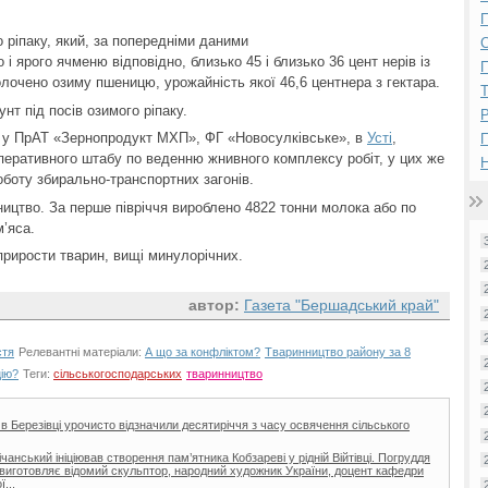
П
 ріпаку, який, за попередніми даними
о і ярого ячменю відповідно, близько 45 і близько 36 цент нерів із
П
лочено озиму пшеницю, урожайність якої 46,6 центнера з гектара.
нт під посів озимого ріпаку.
Р
 у ПрАТ «Зернопродукт МХП», ФГ «Новосулківське», в
Усті
,
перативного штабу по веденню жнивного комплексу робіт, у цих же
Н
боту збирально-транспортних загонів.
ництво. За перше півріччя вироблено 4822 тонни молока або по
м’яса.
 прирости тварин, вищі минулорічних.
автор:
Газета "Бершадський край"
стя
Релевантні матеріали:
А що за конфліктом?
Тваринництво району за 8
цію?
Теги:
сільськогосподарських
тваринництво
 в Березівці урочисто відзначили десятиріччя з часу освячення сільського
нський ініціював створення пам’ятника Кобзареві у рідній Війтівці. Погруддя
ії виготовляє відомий скульптор, народний художник України, доцент кафедри
...