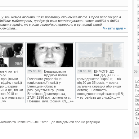
 у якій немов відбито шлях розвитку економіки міста. Перед революцією в
ібних майстерень, продукція яких реалізовувалась через подібні ж дрібні
лися в артілі, які в роки семирічки переросли в сучасний завод
риємства...
Читати далі »
овні жителі
25.03.18
Бершадським
18.03.18
ВИМОГИ ДО
ону!
відділом поліції
КАНДИДАТІВ: –
 працівники
Головного управління
громадянство України; – вік
Б
ідділу поліції
національної поліції у
від 20 до 35 років; – повна
Би
ро шахраїв.
Вінницькій області
загальна середня або вища
и на це, тільки
розшукується гр. Ірина
освіта; – наявність
Гл
зня 2018-го
Віталіївна Доможирська,
посвідчення водія категорії В;
За
стали жертвами
27.04.1996 р.н., жителька с.
– готовність до служби...»»
Кр
..»»
Поташні, вул. Осіння, 89,...»»
Ма
П
Ст
Т
милкою та натисніть Ctrl+Enter щоб повідомити про це редакцію
Гр