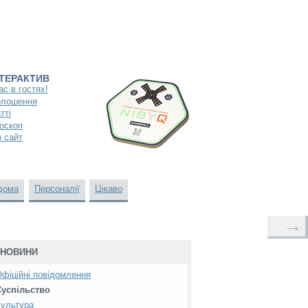
НТЕРАКТИВ
ас в гостях!
олошення
тті
оскоп
 сайт
дома
Персоналії
Цікаво
→
НОВИНИ
фіційні повідомлення
Суспільство
ультура