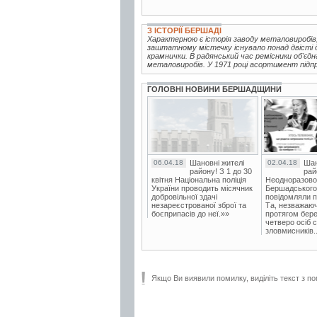
З ІСТОРІЇ БЕРШАДІ
Характерною є історія заводу металовиробів,
заштатному містечку існувало понад двісті др
крамнички. В радянський час ремісники об'єдна
металовиробів. У 1971 році асортимент підп
ГОЛОВНІ НОВИНИ БЕРШАДЩИНИ
06.04.18
Шановні жителі
02.04.18
Шан
району! З 1 до 30
рай
квітня Національна поліція
Неодноразово
України проводить місячник
Бершадського в
добровільної здачі
повідомляли п
незареєстрованої зброї та
Та, незважаюч
боєприпасів до неї.»»
протягом бере
четверо осіб 
зловмисників..
Якщо Ви виявили помилку, виділіть текст з по