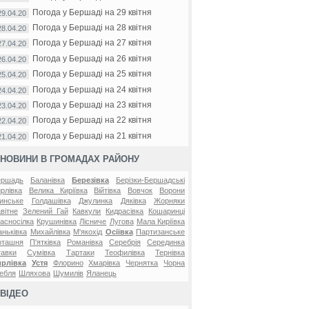
Погода у Бершаді на 29 квітня
29.04.20
Погода у Бершаді на 28 квітня
28.04.20
Погода у Бершаді на 27 квітня
27.04.20
Погода у Бершаді на 26 квітня
26.04.20
Погода у Бершаді на 25 квітня
25.04.20
Погода у Бершаді на 24 квітня
24.04.20
Погода у Бершаді на 23 квітня
23.04.20
Погода у Бершаді на 22 квітня
22.04.20
Погода у Бершаді на 21 квітня
21.04.20
НОВИНИ В ГРОМАДАХ РАЙОНУ
ершадь
Баланівка
Березівка
Берізки-Бершадські
рлівка
Велика Киріївка
Війтівка
Вовчок
Ворони
инське
Голдашівка
Джулинка
Дяківка
Жорняки
вітне
Зелений Гай
Кавкули
Кидрасівка
Кошаринці
асносілка
Крушинівка
Лісниче
Лугова
Мала Киріївка
ньківка
Михайлівка
М'якохід
Осіївка
Партизанське
оташня
П'ятківка
Романівка
Серебрія
Серединка
авки
Сумівка
Тартаки
Теофилівка
Тернівка
ирлівка
Устя
Флорино
Хмарівка
Чернятка
Чорна
ебля
Шляхова
Шумилів
Яланець
ВІДЕО