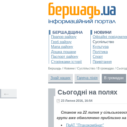
БЕРШАДЩИНА
НОВИНИ
Прапор району
Офіційні повідомле
Герб району
Суспільство
Мапа району
Культура
Дошка пошани
Політика
Паспорт району
Спорт
Сторінками історії
Привітання
Бершадь
/
Новини
/
Суспільство
/
В громадах
/
Сьогод
Знай наших
Гаряча лінія
В громадах
Сьогодні на полях
←
23 Липня 2016, 16:54
Станом на 22 липня у сільськогос
групи вже обмолочено приблизно на 
ПрАТ "Птахокомбінат"