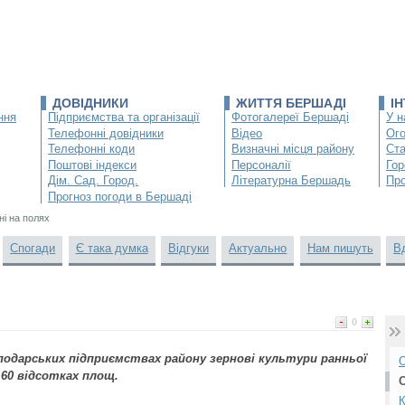
ДОВІДНИКИ
ЖИТТЯ БЕРШАДІ
І
ння
Підприємства та організації
Фотогалереї Бершаді
У н
Телефонні довідники
Відео
Ог
Телефонні коди
Визначні місця району
Ста
Поштові індекси
Персоналії
Гор
Дім. Сад. Город.
Літературна Бершадь
Про
Прогноз погоди в Бершаді
ні на полях
Спогади
Є така думка
Відгуки
Актуально
Нам пишуть
В
0
подарських підприємствах району зернові культури ранньої
О
60 відсотках площ.
К