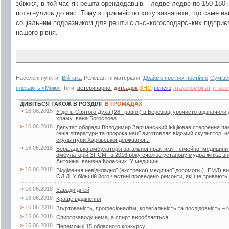
збіжжя, в той час як решта орендодавців – ледве-ледве по 150-180 
потягнулись до нас. Тому з приємністю хочу зазначити, що саме н
соціальним подразником для решти сільськогосподарських підприєм
нашого рівня.
Населені пункти:
Війтівка
Релевантні матеріали:
Дбаймо про них постійно
Сумівс
плекають «Мрію»
Теги:
ветеринарної
дитсадок
ЗНО
пенсію
птахокомбінат
птахо
ДИВІТЬСЯ ТАКОЖ В РОЗДІЛІ
В ГРОМАДАХ
»
16.06.2018
У день Святого Духа (28 травня) в Березівці урочисто відзначили
храму Івана Богослова.
»
16.06.2018
Депутат облради Володимир Зарічанський ініціював створення пам’я
генія літератури та пророка нації виготовляє відомий скульптор,
скульптури Харківської державної...
»
16.06.2018
Бершадська амбулаторія загальної практики – сімейної медицини
амбулаторій ЗПСМ. Із 2016 року очолює установу мудра жінка, зна
Антоніна Іванівна Колесник. У медицині...
»
16.06.2018
Відділення невідкладної (екстреної) медичної допомоги (НЕМД) 
ОЛІЛ. У більшій його частині проведено ремонти, які ще тривають.
»
16.06.2018
Заради дітей
»
16.06.2018
Краще відділення
»
16.06.2018
Згуртованість, професіоналізм, колегіальність та послідовність – г
»
15.06.2018
Спиртозаводу нема, а спирт виробляється
»
15.06.2018
Переможці 15 обласного конкурсу