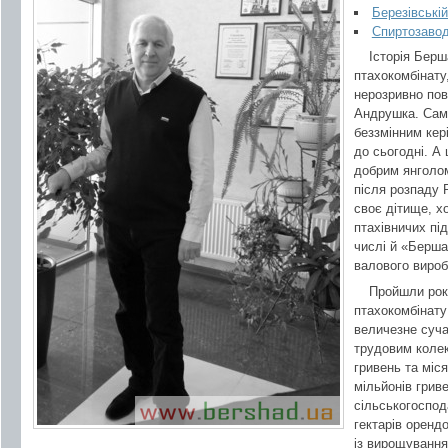
Березівській
Спиртозавод
Історія Бер
птахокомбінату
нерозривно пов
Андрушка. Саме
беззмінним кер
до сьогодні. А
добрим янголом
після розпаду 
своє дітище, хо
птахівничих пі
числі й «Берша
валового вироб
Пройшли роки
птахокомбінату
величезне суча
трудовим коле
гривень та міс
мільйонів грив
сільськогоспод
гектарів оренд
із вирощування