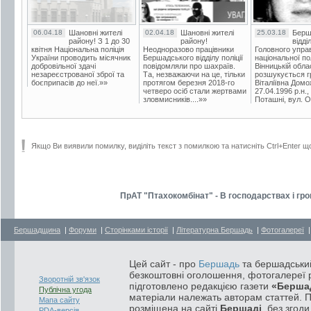
06.04.18
Шановні жителі
02.04.18
Шановні жителі
25.03.18
Берш
району! З 1 до 30
району!
відді
квітня Національна поліція
Неодноразово працівники
Головного упра
України проводить місячник
Бершадського відділу поліції
національної пол
добровільної здачі
повідомляли про шахраїв.
Вінницькій обла
незареєстрованої зброї та
Та, незважаючи на це, тільки
розшукується гр
боєприпасів до неї.»»
протягом березня 2018-го
Віталіївна Домо
четверо осіб стали жертвами
27.04.1996 р.н.,
зловмисників....»»
Поташні, вул. Ос
Якщо Ви виявили помилку, виділіть текст з помилкою та натисніть Ctrl+Enter щ
ПрАТ "Птахокомбінат" - В господарствах і гр
Бершадщина
|
Форуми
|
Сторінками історії
|
Літературна Бершадь
|
Фотогалереї
Цей сайт - про
Бершадь
та бершадський
безкоштовні оголошення, фотогалереї р
Зворотній зв'язок
підготовлено редакцією газети
«Берша
Публічна угода
матеріали належать авторам статтей. 
Мапа сайту
розміщена на сайті
Бершаді
, без згод
PDA-версія