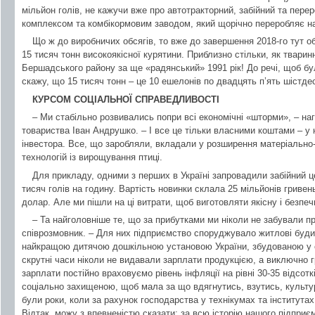
мільйон голів, не кажучи вже про автотракторний, забійний та пере
комплексом та комбікормовим заводом, який щорічно переробляє на 
Що ж до виробничих обсягів, то вже до завершення 2018-го тут о
15 тисяч тонн високоякісної курятини. Приблизно стільки, як тваринн
Бершадського району за ще «радянський» 1991 рік! До речі, щоб бул
скажу, що 15 тисяч тонн – це 10 ешелонів по двадцять п’ять шістде
КУРСОМ СОЦІАЛЬНОЇ СПРАВЕДЛИВОСТІ
– Ми стабільно розвивались попри всі економічні «шторми», – на
товариства Іван Андрушко. – І все це тільки власними коштами – у 
інвестора. Все, що заробляли, вкладали у розширення матеріально-
технологій із вирощування птиці.
Для прикладу, одними з перших в Україні запровадили забійний ц
тисяч голів на годину. Вартість новинки склала 25 мільйонів гривен
долар. Але ми пішли на ці витрати, щоб виготовляти якісну і безпе
– Та найголовніше те, що за прибутками ми ніколи не забували пр
співрозмовник. – Для них підприємство споруджувало житлові будин
найкращою дитячою дошкільною установою України, збудованою у сі
скрутні часи ніколи не видавали зарплати продукцією, а виключно г
зарплати постійно враховуємо рівень інфляції на рівні 30-35 відсот
соціально захищеною, щоб мала за що вдягнутись, взутись, культур
були роки, коли за рахунок господарства у технікумах та інститута
Відтак, можу з впевненістю сказати: за всю історію нашого підприє