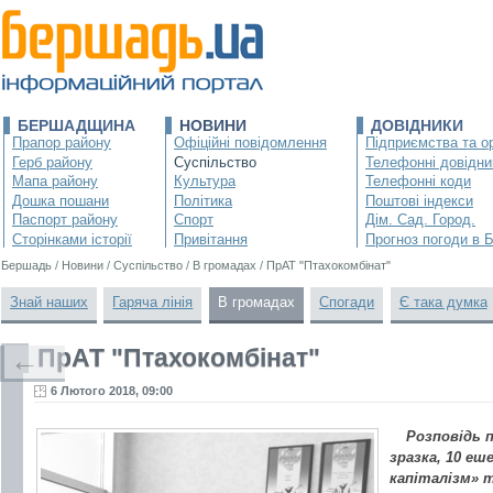
БЕРШАДЩИНА
НОВИНИ
ДОВІДНИКИ
Прапор району
Офіційні повідомлення
Підприємства та ор
Герб району
Суспільство
Телефонні довідни
Мапа району
Культура
Телефонні коди
Дошка пошани
Політика
Поштові індекси
Паспорт району
Спорт
Дім. Сад. Город.
Сторінками історії
Привітання
Прогноз погоди в 
Бершадь
/
Новини
/
Суспільство
/
В громадах
/
ПрАТ "Птахокомбінат"
Знай наших
Гаряча лінія
В громадах
Спогади
Є така думка
ПрАТ "Птахокомбінат"
←
6 Лютого 2018, 09:00
Розповідь 
зразка, 10 еш
капіталізм» 