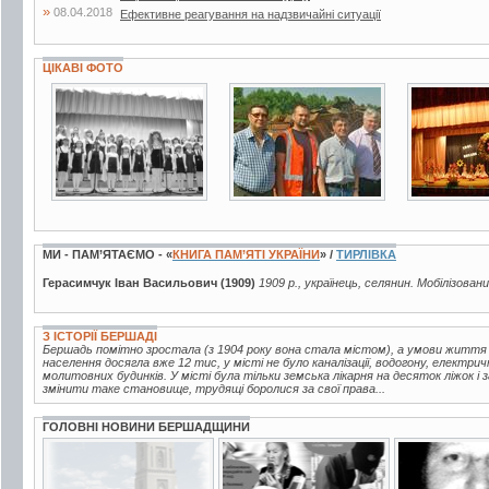
»
08.04.2018
Ефективне реагування на надзвичайні ситуації
ЦІКАВІ ФОТО
3 фото
3 фото
5 фото
МИ - ПАМ’ЯТАЄМО - «
КНИГА ПАМ’ЯТІ УКРАЇНИ
» /
ТИРЛІВКА
Герасимчук Іван Васильович (1909)
1909 р., українець, селянин. Мобілізован
З ІСТОРІЇ БЕРШАДІ
Бершадь помітно зростала (з 1904 року вона стала містом), а умови життя
населення досягла вже 12 тис, у місті не було каналізації, водогону, електрич
молитовних будинків. У місті була тільки земська лікарня на десяток ліжок і
змінити таке становище, трудящі боролися за свої права...
ГОЛОВНІ НОВИНИ БЕРШАДЩИНИ