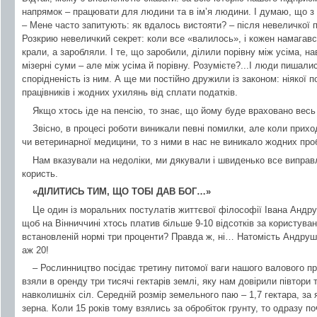
напрямок – працювати для людини та в ім’я людини. І думаю, що з
– Мене часто запитують: як вдалось вистояти? – після невеличкої 
Розкрию невеличкий секрет: коли все «валилось», і кожен намагавс
крали, а заробляли. І те, що заробили, ділили порівну між усіма, н
мізерні суми – але між усіма й порівну. Розумієте?...І люди пишал
спорідненість із ним. А ще ми постійно дружили із законом: ніякої п
працівників і жодних ухилянь від сплати податків.
Якщо хтось іде на пенсію, то знає, що йому буде враховано весь
Звісно, в процесі роботи виникали певні помилки, але коли прихо
чи ветеринарної медицини, то з ними в нас не виникало жодних про
Нам вказували на недоліки, ми дякували і швиденько все виправ
користь.
«ДІЛИТИСЬ ТИМ, ЩО ТОБІ ДАВ БОГ…»
Це один із моральних постулатів життєвої філософії Івана Андру
щоб на Вінниччині хтось платив більше 9-10 відсотків за користув
встановленій нормі три проценти? Правда ж, ні… Натомість Андруш
аж 20!
– Рослинництво посідає третину питомої ваги нашого валового пр
взяли в оренду три тисячі гектарів землі, яку нам довірили півтори 
навколишніх сіл. Середній розмір земельного паю – 1,7 гектара, за
зерна. Коли 15 років тому взялись за обробіток грунту, то одразу 