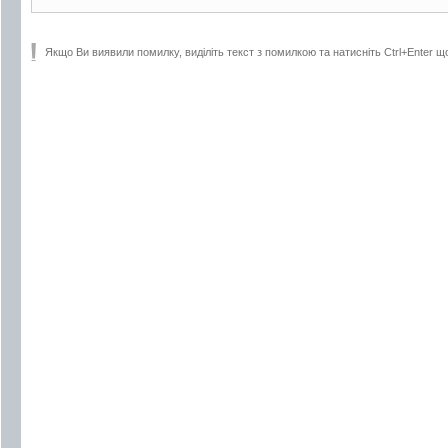
Якщо Ви виявили помилку, виділіть текст з помилкою та натисніть Ctrl+Enter щ