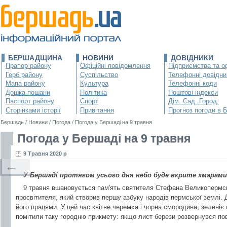
БЕРШАДЩИНА
НОВИНИ
ДОВІДНИКИ
Прапор району
Офіційні повідомлення
Підприємства та ор
Герб району
Суспільство
Телефонні довідни
Мапа району
Культура
Телефонні коди
Дошка пошани
Політика
Поштові індекси
Паспорт району
Спорт
Дім. Сад. Город.
Сторінками історії
Привітання
Прогноз погоди в 
Бершадь
/
Новини
/
Погода
/
Погода у Бершаді на 9 травня
Погода у Бершаді на 9 травня
9 Травня 2020 р
←
У Бершаді протягом усього дня небо буде вкрите хмарами.
9 травня вшановується пам'ять святителя Стефана Великопермс
просвітителя, який створив першу азбуку народів пермської землі.
його працями. У цей час квітне черемха і чорна смородина, зелені
помітили таку городню прикмету: якщо лист берези розвернувся по