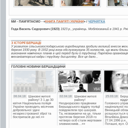
МИ - ПАМ’ЯТАЄМО - «
КНИГА ПАМ’ЯТІ УКРАЇНИ
» /
ЧЕРНЯТКА
Года Василь Сидорович (1923)
1923 р., українець. Мобілізований в 1941 р. Ря
З ІСТОРІЇ БЕРШАДІ
У розвиток сільськогосподарського виробництва зробили великий внесок мех
березні 1930 року. В 1932 році вона обслуговувала 35 колгоспів, що мали близь
виконання намічених планів в цей період були й труднощі. Партійна організац
механізаторські кадри і трудову дисципліну. Все це дало...
ГОЛОВНІ НОВИНИ БЕРШАДЩИНИ
06.04.18
Шановні жителі
02.04.18
Шановні жителі
25.03.18
Берш
району! З 1 до 30
району!
відді
квітня Національна поліція
Неодноразово працівники
Головного упра
України проводить місячник
Бершадського відділу поліції
національної пол
добровільної здачі
повідомляли про шахраїв.
Вінницькій обла
незареєстрованої зброї та
Та, незважаючи на це, тільки
розшукується гр
боєприпасів до неї.»»
протягом березня 2018-го
Віталіївна Домо
четверо осіб стали жертвами
27.04.1996 р.н.,
зловмисників....»»
Поташні, вул. Ос