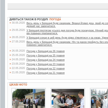
ДИВІТЬСЯ ТАКОЖ В РОЗДІЛІ
ПОГОДА
»
30.05.2020
Весь день у Бершаді буде хмарним. Вранці йтиме дощ, який до с
деякий час закінчитися.
»
29.05.2020
У Бершаді протягом усього дня погода буде похмурою. Нічний до
він повинен припинитися.
»
28.05.2020
У Бершаді сонце в цей день буде рідко з'являтися з-за хмар. Уден
»
27.05.2020
Весь день у Бершаді буде хмарним. Ніч та ранок пройдуть без опа
повинен закінчитися.
»
26.05.2020
Погода у Бершаді на 26 травня
»
25.05.2020
Погода у Бершаді на 25 травня
»
24.05.2020
Погода у Бершаді на 24 травня
»
23.05.2020
Погода у Бершаді на 23 травня
»
22.05.2020
Погода у Бершаді на 22 травня
»
21.05.2020
Погода у Бершаді на 21 травня
ЦІКАВІ ФОТО
3 фото
6 фото
3 фото