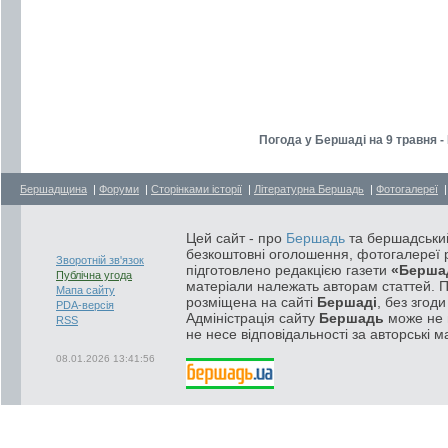
Погода у Бершаді на 9 травня -
Бершадщина
|
Форуми
|
Сторінками історії
|
Літературна Бершадь
|
Фотогалереї
Цей сайт - про
Бершадь
та бершадський
безкоштовні оголошення, фотогалереї р
Зворотній зв'язок
підготовлено редакцією газети
«Берша
Публічна угода
матеріали належать авторам статтей. 
Мапа сайту
розміщена на сайті
Бершаді
, без згод
PDA-версія
Адміністрація сайту
Бершадь
може не п
RSS
не несе відповідальності за авторські м
08.01.2026 13:41:56