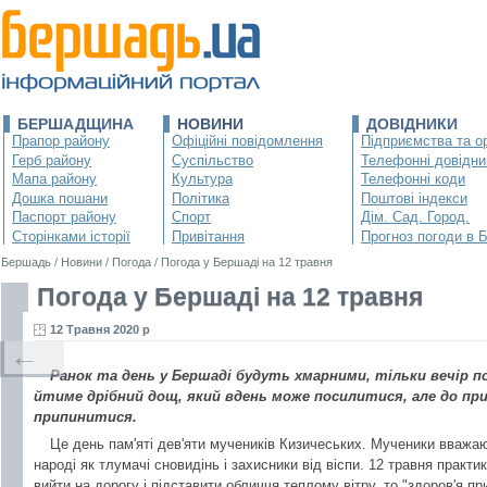
БЕРШАДЩИНА
НОВИНИ
ДОВІДНИКИ
Прапор району
Офіційні повідомлення
Підприємства та ор
Герб району
Суспільство
Телефонні довідни
Мапа району
Культура
Телефонні коди
Дошка пошани
Політика
Поштові індекси
Паспорт району
Спорт
Дім. Сад. Город.
Сторінками історії
Привітання
Прогноз погоди в 
Бершадь
/
Новини
/
Погода
/
Погода у Бершаді на 12 травня
Погода у Бершаді на 12 травня
12 Травня 2020 р
←
Ранок та день у Бершаді будуть хмарними, тільки вечір по
йтиме дрібний дощ, який вдень може посилитися, але до при
припинитися.
Це день пам'яті дев'яти мучеників Кизичеських. Мученики вважа
народі як тлумачі сновидінь і захисники від віспи. 12 травня практи
вийти на дорогу і підставити обличчя теплому вітру, то "здоров'я п