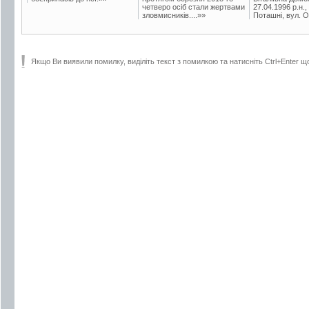
четверо осіб стали жертвами
27.04.1996 р.н.,
зловмисників....»»
Поташні, вул. Ос
Якщо Ви виявили помилку, виділіть текст з помилкою та натисніть Ctrl+Enter щ