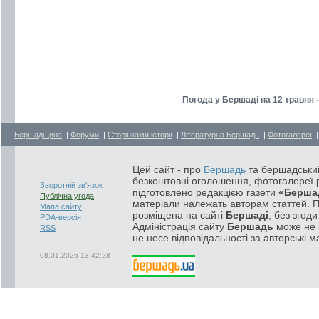
Погода у Бершаді на 12 травня 
Бершадщина
|
Форуми
|
Сторінками історії
|
Літературна Бершадь
|
Фотогалереї
Цей сайт - про
Бершадь
та бершадський
безкоштовні оголошення, фотогалереї р
Зворотній зв'язок
підготовлено редакцією газети
«Берша
Публічна угода
матеріали належать авторам статтей. 
Мапа сайту
розміщена на сайті
Бершаді
, без згод
PDA-версія
Адміністрація сайту
Бершадь
може не п
RSS
не несе відповідальності за авторські м
08.01.2026 13:42:28