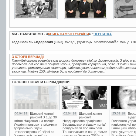
МИ - ПАМ’ЯТАЄМО - «
КНИГА ПАМ’ЯТІ УКРАЇНИ
» /
ЧЕРНЯТКА
Года Василь Сидорович (1923)
1923 р., українець. Мобілізований в 1941 р. Ря
З ІСТОРІЇ БЕРШАДІ
Партійні органи організували широку допомогу сім'ям фронтовиків. З цією м
допомоги, під час яких збирали гроші, продукти харчування, одяг. Виділені р
установи ремонтували квартири, забезпечували паливом родини військовослу
загинули. Майже 150 підлітків були прийняті до дитячого...
ГОЛОВНІ НОВИНИ БЕРШАДЩИНИ
06.04.18
Шановні жителі
02.04.18
Шановні жителі
25.03.18
Берш
району! З 1 до 30
району!
відді
квітня Національна поліція
Неодноразово працівники
Головного упра
України проводить місячник
Бершадського відділу поліції
національної пол
добровільної здачі
повідомляли про шахраїв.
Вінницькій обла
незареєстрованої зброї та
Та, незважаючи на це, тільки
розшукується гр
боєприпасів до неї.»»
протягом березня 2018-го
Віталіївна Домо