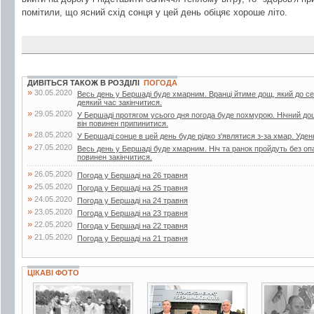
помітили, що ясний схід сонця у цей день обіцяє хороше літо.
ДИВІТЬСЯ ТАКОЖ В РОЗДІЛІ
ПОГОДА
»
30.05.2020
Весь день у Бершаді буде хмарним. Вранці йтиме дощ, який до с
деякий час закінчитися.
»
29.05.2020
У Бершаді протягом усього дня погода буде похмурою. Нічний до
він повинен припинитися.
»
28.05.2020
У Бершаді сонце в цей день буде рідко з'являтися з-за хмар. Уден
»
27.05.2020
Весь день у Бершаді буде хмарним. Ніч та ранок пройдуть без опа
повинен закінчитися.
»
26.05.2020
Погода у Бершаді на 26 травня
»
25.05.2020
Погода у Бершаді на 25 травня
»
24.05.2020
Погода у Бершаді на 24 травня
»
23.05.2020
Погода у Бершаді на 23 травня
»
22.05.2020
Погода у Бершаді на 22 травня
»
21.05.2020
Погода у Бершаді на 21 травня
ЦІКАВІ ФОТО
2 фото
3 фото
2 фото