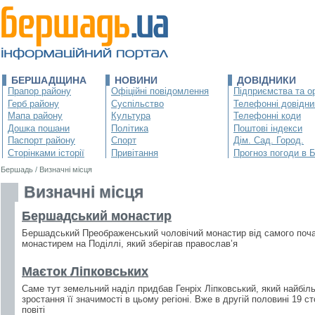
БЕРШАДЩИНА
НОВИНИ
ДОВІДНИКИ
Прапор району
Офіційні повідомлення
Підприємства та ор
Герб району
Суспільство
Телефонні довідни
Мапа району
Культура
Телефонні коди
Дошка пошани
Політика
Поштові індекси
Паспорт району
Спорт
Дім. Сад. Город.
Сторінками історії
Привітання
Прогноз погоди в 
Бершадь
/
Визначні місця
Визначні місця
Бершадський монастир
Бершадський Преображенський чоловічий монастир від самого поча
монастирем на Поділлі, який зберігав православ’я
Маєток Ліпковських
Саме тут земельний наділ придбав Генріх Ліпковський, який найбіл
зростання її значимості в цьому регіоні. Вже в другій половині 19 с
повіті