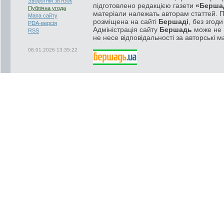
Зворотній зв'язок
підготовлено редакцією газети
«Берша
Публічна угода
матеріали належать авторам статтей. 
Мапа сайту
розміщена на сайті
Бершаді
, без згод
PDA-версія
Адміністрація сайту
Бершадь
може не п
RSS
не несе відповідальності за авторські м
08.01.2026 13:35:22