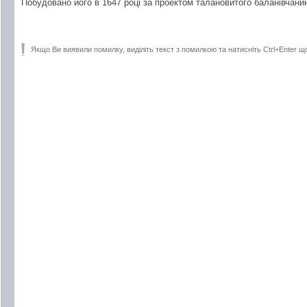
Побудовано його в 1647 році за проектом талановитого баланівчани
Якщо Ви виявили помилку, виділіть текст з помилкою та натисніть Ctrl+Enter щ