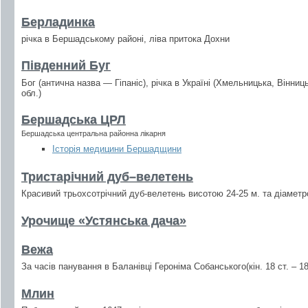
Берладинка
річка в Бершадському районі, ліва притока Дохни
Південний Буг
Бог (антична назва — Гіпаніс), річка в Україні (Хмельницька, Вінни
обл.)
Бершадська ЦРЛ
Бершадська центральна районна лікарня
Історія медицини Бершадщини
Тристарічний дуб–велетень
Красивий трьохсотрічний дуб-велетень висотою 24-25 м. та діаметр
Урочище «Устянська дача»
Вежа
За часів панування в Баланівці Героніма Собанського(кін. 18 ст. – 18
Млин