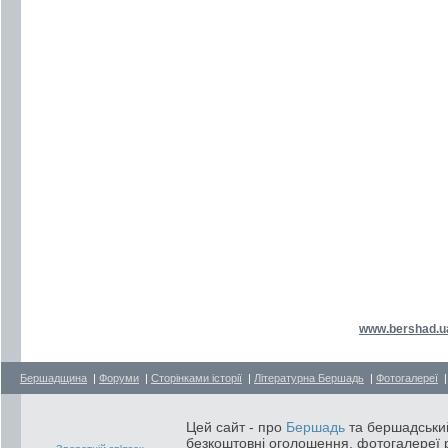
www.bershad.u
Бершадщина
|
Форуми
|
Сторінками історії
|
Літературна Бершадь
|
Фотогалереї
Цей сайт - про
Бершадь
та бершадський
безкоштовні оголошення, фотогалереї р